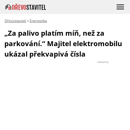
Dřevostavitel
»
Energetika
„Za palivo platím míň, než za
parkování.“ Majitel elektromobilu
ukázal překvapivá čísla
reklama