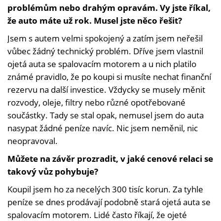
problémům nebo drahým opravám. Vy jste říkal,
že auto máte už rok. Musel jste něco řešit?
Jsem s autem velmi spokojený a zatím jsem neřešil
vůbec žádný technický problém. Dříve jsem vlastnil
ojetá auta se spalovacím motorem a u nich platilo
známé pravidlo, že po koupi si musíte nechat finanční
rezervu na další investice. Vždycky se musely měnit
rozvody, oleje, filtry nebo různé opotřebované
součástky. Tady se stal opak, nemusel jsem do auta
nasypat žádné peníze navíc. Nic jsem neměnil, nic
neopravoval.
Můžete na závěr prozradit, v jaké cenové relaci se
takový vůz pohybuje?
Koupil jsem ho za necelých 300 tisíc korun. Za tyhle
peníze se dnes prodávají podobně stará ojetá auta se
spalovacím motorem. Lidé často říkají, že ojeté