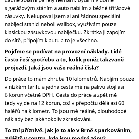
s garážovým stáním a auto nabíjím z běžné třífázové
zásuvky. Nekupoval jsem si ani žádnou speciální
nabíjecí stanici neboli wallbox, využívám pouze
klasickou zásuvkovou nabíječku. Zkrátka ji zapojím
do sítě, připojím k autu a to je všechno.
Pojďme se podívat na provozní náklady. Lidé
často řeší spotřebu a to, kolik peněz takzvaně
projezdí. Jaká jsou vaše reálná čísla?
Do práce to mám zhruba 10 kilometrů. Nabíjím pouze
v nízkém tarifu a jedna cesta mě na palivu stojí asi
6 korun včetně DPH. Cesta do práce a zpět mě
tedy vyjde na 12 korun, což v přepočtu dělá asi 60
haléřů na kilometr. To jsou mé reálné, dlouhodobé
náklady bez jakéhokoliv zkreslování.
To zní příznivě. Jak je to ale v Brně s parkováním,
zvláště v centru, kde jsou modré zóny?