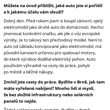
Můžete na úvod přiblížit, jaké auto jste si pořídil
a k jakému účelu vám slouží?
Dobrý den. Před rokem jsem si koupil zánovní, ojetý
elektromobil jako druhé auto do domácnosti. Nechci
jmenovat konkrétní značku, ale jde o vůz evropské
výroby. Je to takový ten přechodový model. Není to
auto od základu koncipované jako elektromobil, má
původní karoserii určenou pro spalovací motory,
do které výrobce dodělal elektrický pohon. Auto
používám výhradně na cesty do práce, pohyb
po městě a běžné nákupy.
Zmínil jste cesty do práce. Bydlíte v Brně, jak tam
máte vyřešené nabíjení? Mnoho lidí si myslí,
že bez složité infrastruktury nebo solárních
panelů to nejde.
Žádné solární panely nemám. Bydlím v domě