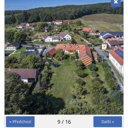
9 / 16
« Předchozí
Další »