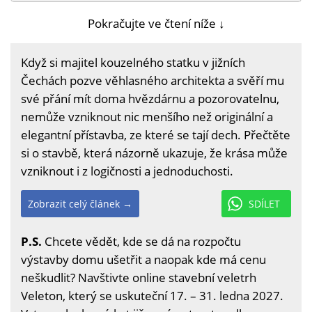
Pokračujte ve čtení níže ↓
Když si majitel kouzelného statku v jižních
Čechách pozve věhlasného architekta a svěří mu
své přání mít doma hvězdárnu a pozorovatelnu,
nemůže vzniknout nic menšího než originální a
elegantní přístavba, ze které se tají dech. Přečtěte
si o stavbě, která názorně ukazuje, že krása může
vzniknout i z logičnosti a jednoduchosti.
Zobrazit celý článek →
SDÍLET
P.S.
Chcete vědět, kde se dá na rozpočtu
výstavby domu ušetřit a naopak kde má cenu
neškudlit? Navštivte online stavební veletrh
Veleton, který se uskuteční 17. – 31. ledna 2027.