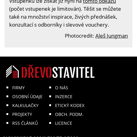
Vstupenku lze získat již nyní na
tomto odkazu
(počet vstupenek je limitován). Těšit se můžete
také na množství inspirace, živých přednášek,
konzultací s odborníky i slevové vouchery.
Photocredit:
Aleš Jungman
FIRMY
O NÁS
OSOBNÍ ÚDAJE
INZERCE
KALKULAČKY
ETICKÝ KODEX
PROJEKTY
OBCH. PODM.
RSS ČLÁNKŮ
LICENCE