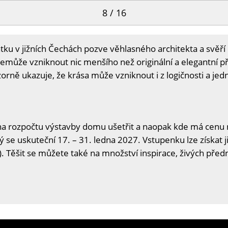
8 / 16
atku v jižních Čechách pozve věhlasného architekta a svěř
může vzniknout nic menšího než originální a elegantní přís
zorně ukazuje, že krása může vzniknout i z logičnosti a je
na rozpočtu výstavby domu ušetřit a naopak kde má cenu n
ý se uskuteční 17. – 31. ledna 2027. Vstupenku lze získat j
. Těšit se můžete také na množství inspirace, živých předn