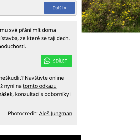
Další »
í mu své přání mít doma
tavba, ze které se tají dech.
dnoduchosti.
SDÍLET
eškudlit? Navštivte online
iž nyní na
tomto odkazu
ášek, konzultací s odborníky i
Photocredit:
Aleš Jungman