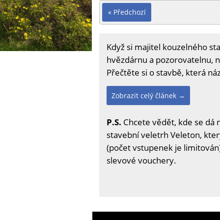
« Předchozí
Když si majitel kouzelného st
hvězdárnu a pozorovatelnu, ne
Přečtěte si o stavbě, která ná
Zobrazit celý článek →
P.S.
Chcete vědět, kde se dá 
stavební veletrh Veleton, kter
(počet vstupenek je limitován)
slevové vouchery.