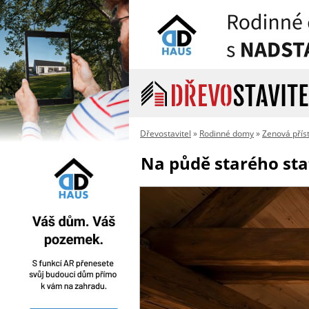
Dřevostavitel
»
Rodinné domy
»
Zenová přís
Na půdě starého sta