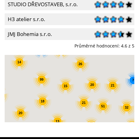
STUDIO DŘEVOSTAVEB, s.r.o.
H3 atelier s.r.o.
JMJ Bohemia s.r.o.
Průměrné hodnocení:
4.6
z 5
7
32
14
26
99
7
20
21
15
3
18
21
51
32
20
13
31
19
14
3