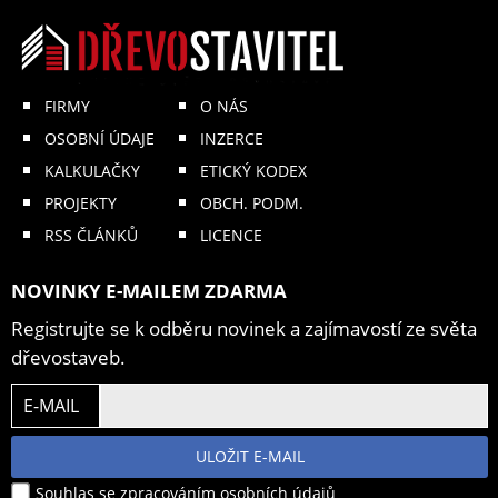
FIRMY
O NÁS
OSOBNÍ ÚDAJE
INZERCE
KALKULAČKY
ETICKÝ KODEX
PROJEKTY
OBCH. PODM.
RSS ČLÁNKŮ
LICENCE
NOVINKY E-MAILEM ZDARMA
Registrujte se k odběru novinek a zajímavostí ze světa
dřevostaveb.
E-MAIL
ULOŽIT E-MAIL
Souhlas se zpracováním osobních údajů