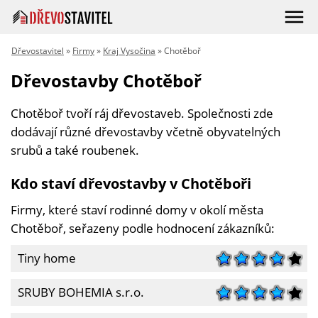
Dřevostavitel
»
Firmy
»
Kraj Vysočina
» Chotěboř
Dřevostavby Chotěboř
Chotěboř tvoří ráj dřevostaveb. Společnosti zde
dodávají různé dřevostavby včetně obyvatelných
srubů a také roubenek.
Kdo staví dřevostavby v Chotěboři
Firmy, které staví rodinné domy v okolí města
Chotěboř, seřazeny podle hodnocení zákazníků:
Tiny home
SRUBY BOHEMIA s.r.o.