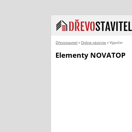
Dřevostavitel
»
Online nástroje
» Výpočet
Elementy NOVATOP