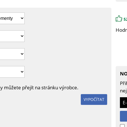
5
Hodn
NO
Při
eny můžete přejít na stránku výrobce.
nej
VYPOČÍTAT
E