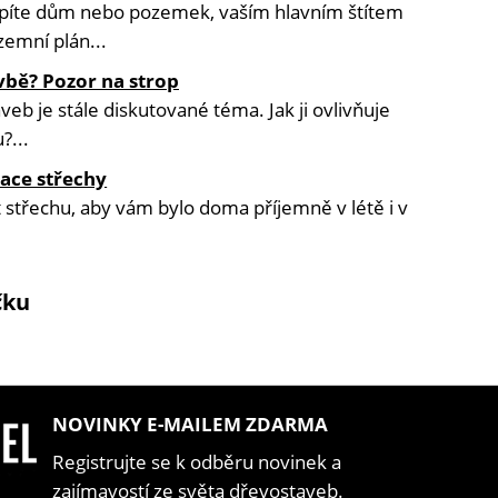
upíte dům nebo pozemek, vaším hlavním štítem
emní plán...
vbě? Pozor na strop
eb je stále diskutované téma. Jak ji ovlivňuje
?...
ace střechy
at střechu, aby vám bylo doma příjemně v létě i v
čku
NOVINKY E-MAILEM ZDARMA
Registrujte se k odběru novinek a
zajímavostí ze světa dřevostaveb.