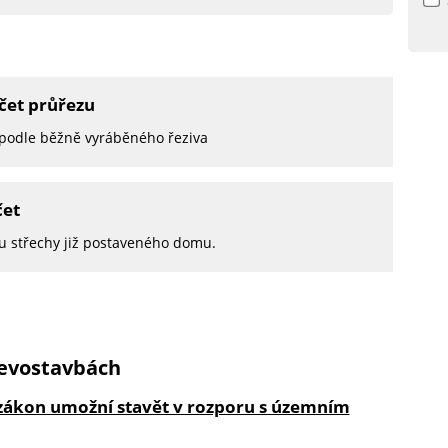
čet průřezu
 podle běžně vyráběného řeziva
čet
u střechy již postaveného domu.
řevostavbách
zákon umožní stavět v rozporu s územním