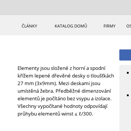
ČLÁNKY
KATALOG DOMŮ
FIRMY
O
Elementy jsou složené z horní a spodní
křížem lepené dřevěné desky o tloušťkách
27 mm (3x9mm). Mezi deskami jsou
umístěná žebra. Předběžné dimenzování
elementů je počítáno bez vsypu a izolace.
Všechny vypočítané hodnoty odpovídají
průhybu elementů winst ≤ ℓ/300.