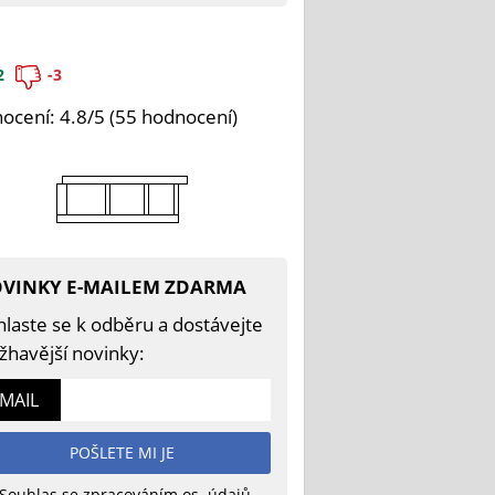
2
-3
ocení: 4.8/5 (55 hodnocení)
VINKY E-MAILEM ZDARMA
hlaste se k odběru a dostávejte
žhavější novinky:
-MAIL
POŠLETE MI JE
Souhlas se zpracováním os. údajů