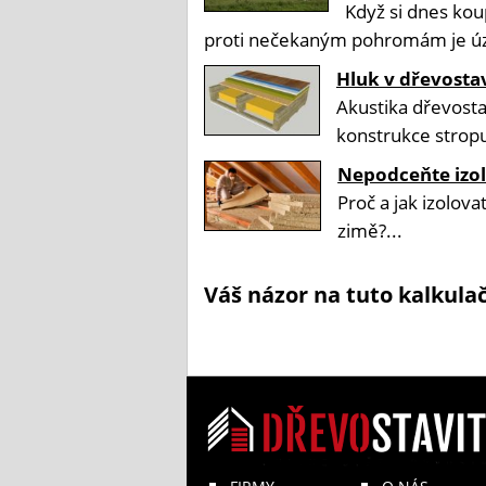
Když si dnes ko
proti nečekaným pohromám je úz
Hluk v dřevosta
Akustika dřevostav
konstrukce stropu
Nepodceňte izol
Proč a jak izolov
zimě?...
Váš názor na tuto kalkula