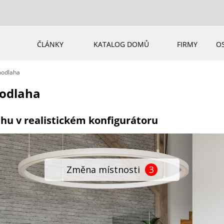
ČLÁNKY
KATALOG DOMŮ
FIRMY
O
podlaha
podlaha
ahu v realistickém konfigurátoru