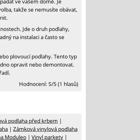
vypadat ve vašem domě. Je
volba, takže se nemusíte obávat,
nit.
cnostech. Jde o druh podlahy,
adný na instalaci a často se
nebo plovoucí podlahy. Tento typ
nadno opravit nebo demontovat.
řadí.
Hodnocení: 5/5 (1 hlasů)
ová podlaha před krbem
|
aha
|
Zámková vinylová podlaha
ha Moduleo
|
Vinyl parkety
|