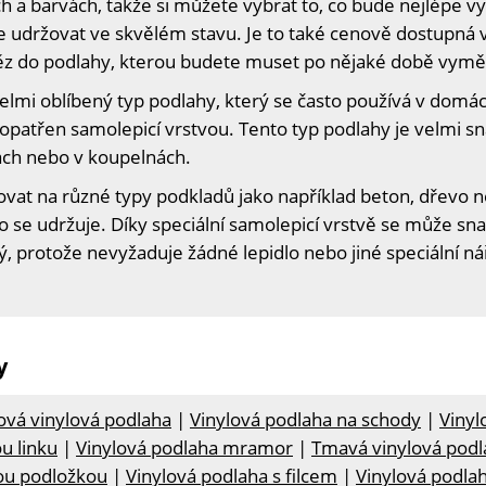
 a barvách, takže si můžete vybrat to, co bude nejlépe 
te udržovat ve skvělém stavu. Je to také cenově dostupná 
něz do podlahy, kterou budete muset po nějaké době vymě
velmi oblíbený typ podlahy, který se často používá v domá
e opatřen samolepicí vrstvou. Tento typ podlahy je velmi sn
ách nebo v koupelnách.
ovat na různé typy podkladů jako například beton, dřevo 
o se udržuje. Díky speciální samolepicí vrstvě se může s
 protože nevyžaduje žádné lepidlo nebo jiné speciální ná
y
ová vinylová podlaha
|
Vinylová podlaha na schody
|
Vinyl
u linku
|
Vinylová podlaha mramor
|
Tmavá vinylová podl
nou podložkou
|
Vinylová podlaha s filcem
|
Vinylová podla