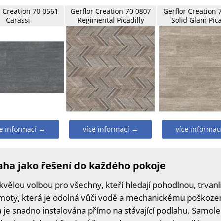
r Creation 70 0561
Gerflor Creation 70 0807
Gerflor Creation 
Carassi
Regimental Picadilly
Solid Glam Pica
ce informací →
více informací →
více informac
aha jako řešení do každého pokoje
kvělou volbou pro všechny, kteří hledají pohodlnou, trvan
moty, která je odolná vůči vodě a mechanickému poškozen
a je snadno instalována přímo na stávající podlahu. Samolep