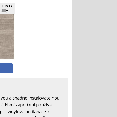
70 0803
dilly
í →
livou a snadno instalovatelnou
í. Není zapotřebí používat
ící vinylová podlaha je k