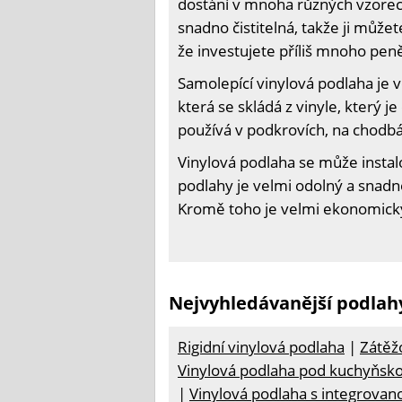
dostání v mnoha různých vzorech
snadno čistitelná, takže ji může
že investujete příliš mnoho pe
Samolepící vinylová podlaha je 
která se skládá z vinyle, který j
používá v podkrovích, na chodb
Vinylová podlaha se může instal
podlahy je velmi odolný a snadn
Kromě toho je velmi ekonomický,
Nejvyhledávanější podlah
Rigidní vinylová podlaha
|
Zátěž
Vinylová podlaha pod kuchyňsko
|
Vinylová podlaha s integrova