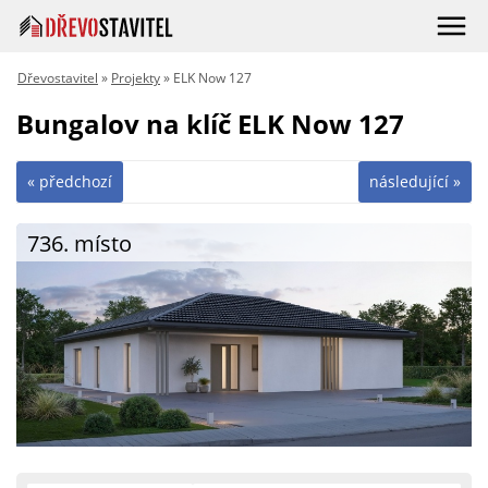
Dřevostavitel
»
Projekty
» ELK Now 127
Bungalov na klíč ELK Now 127
« předchozí
následující »
736. místo