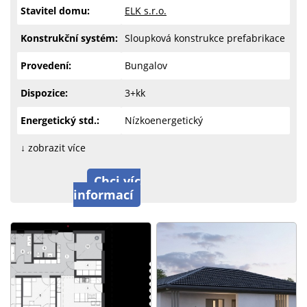
Stavitel domu:
ELK s.r.o.
Konstrukční systém:
Sloupková konstrukce prefabrikace
Provedení:
Bungalov
Dispozice:
3+kk
Energetický std.:
Nízkoenergetický
↓ zobrazit více
Chci víc
informací