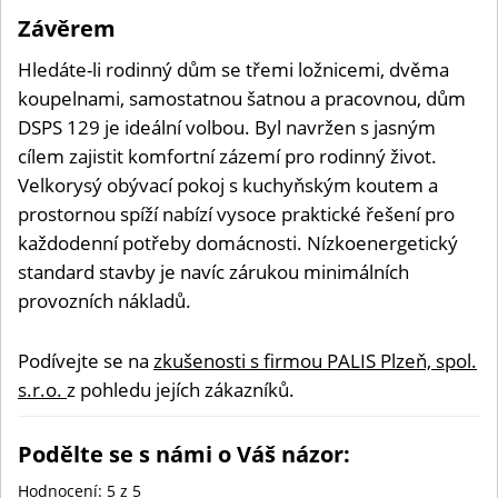
pochvaluje skvělou dispozici
Závěrem
Hledáte-li rodinný dům se třemi ložnicemi, dvěma
koupelnami, samostatnou šatnou a pracovnou, dům
DSPS 129 je ideální volbou. Byl navržen s jasným
cílem zajistit komfortní zázemí pro rodinný život.
Velkorysý obývací pokoj s kuchyňským koutem a
prostornou spíží nabízí vysoce praktické řešení pro
každodenní potřeby domácnosti. Nízkoenergetický
standard stavby je navíc zárukou minimálních
provozních nákladů.
Podívejte se na
zkušenosti s firmou PALIS Plzeň, spol.
s.r.o.
z pohledu jejích zákazníků.
Podělte se s námi o Váš názor:
Hodnocení:
5
z 5