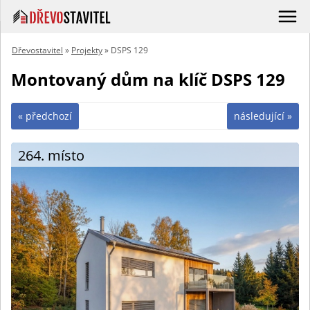
Dřevostavitel
»
Projekty
» DSPS 129
Montovaný dům na klíč DSPS 129
« předchozí
následující »
264. místo