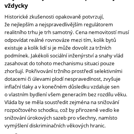
vždycky
Historické zkušenosti opakovaně potvrzují,
že nejlepším a nejspravedlivějším regulátorem
realitního trhu je trh samotný. Cena nemovitostí musí
odpovídat reálné rovnováze mezi tím, kolik bytů
existuje a kolik lidí si je může dovolit za tržních
podmínek. Jakékoli sociální inženýrství a snahy vlád
zasahovat do tohoto mechanismu situaci pouze
zhoršují. Pokřivování tržního prostředí selektivními
dotacemi či úlevami plodí nespravedlnost, zvyšuje
inflační tlaky a v konečném důsledku vzdaluje sen
o vlastním bydlení všem generacím bez rozdílu věku.
Vláda by se měla soustředit zejména na snižování
rozpočtového schodku, což by přirozeně vedlo ke
snižování úrokových sazeb pro všechny, namísto
vymýšlení diskriminačních věkových hranic.