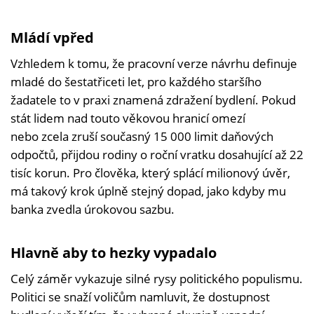
Mládí vpřed
Vzhledem k tomu, že pracovní verze návrhu definuje
mladé do šestatřiceti let, pro každého staršího
žadatele to v praxi znamená zdražení bydlení. Pokud
stát lidem nad touto věkovou hranicí omezí
nebo zcela zruší současný 15 000 limit daňových
odpočtů, přijdou rodiny o roční vratku dosahující až 22
tisíc korun. Pro člověka, který splácí milionový úvěr,
má takový krok úplně stejný dopad, jako kdyby mu
banka zvedla úrokovou sazbu.
Hlavně aby to hezky vypadalo
Celý záměr vykazuje silné rysy politického populismu.
Politici se snaží voličům namluvit, že dostupnost