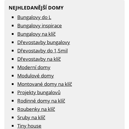
NEJHLEDANĚJŠÍ DOMY
Bungalovy do L
Bungalovy inspirace
Bungalovy na klíč
Dřevostavby bungalovy
Dřevostavby do 1,5mil
Dřevostavby na klíč
Moderní domy
Modulové domy
Montované domy na klíč
Projekty bungalovů
Rodinné domy na klíč
Roubenky na klíč
Sruby na klíč
Tiny house