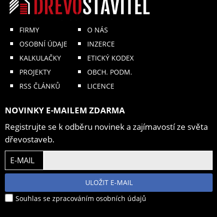
FIRMY
O NÁS
OSOBNÍ ÚDAJE
INZERCE
KALKULAČKY
ETICKÝ KODEX
PROJEKTY
OBCH. PODM.
RSS ČLÁNKŮ
LICENCE
NOVINKY E-MAILEM ZDARMA
Registrujte se k odběru novinek a zajímavostí ze světa
dřevostaveb.
E-MAIL
ULOŽIT E-MAIL
Souhlas se zpracováním osobních údajů