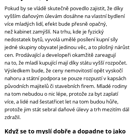
Pokud by se vládě skutečně povedlo zajistit, že díky
vyšším daňovým úlevám dosáhne na vlastní bydlení
více mladých lidí, efekt bude přesně opačný,
než kabinet zamýšlí. Na trhu, kde je fyzický
nedostatek bytů, vyvolá umělé posílení kupní síly
jedné skupiny obyvatel jedinou věc, a to plošný nárůst
cen. Prodávající a developeři okamžitě zareagují
na to, že mladí kupující mají díky státu vyšší rozpočet.
Výsledkem bude, že ceny nemovitostí opět vyskočí
nahoru a státní podpora se pouze rozpustí v kapsách
původních majitelů či stavebních firem. Mladé rodiny
na tom nebudou o nic lépe, protože za byt zaplatí
více, a lidé nad šestatřicet let na tom budou hůře,
protože jim stát sebral daňové úlevy a trh mezitím dál
zdražil.
Když se to myslí dobře a dopadne to jako