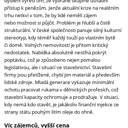
bydlení vyřeší tím, že vybrané skupině usnadní
přístup k penězům. Jenže aktuální krize na realitním
trhu netkví v tom, že by lidé neměli zájem
nebo možnost si půjčit. Problém je hlubší a čistě
strukturální. V české společnosti panuje silný kulturní
stereotyp, kdy téměř každý touží po vlastním bytě
či domě. Volných nemovitostí je přitom kritický
nedostatek. Nabídka absolutně nestíhá pokrýt
poptávku, což je způsobeno nejen pomalou
legislativou, ale i situací ve stavebnictví. Stavební
firmy jsou přetížené, chybí jim materiál a především
lidské zdroje. Mladá generace vykazuje minimální
ochotu pracovat rukama v dělnických profesích, což
stavební kapacity ochromuje a prodražuje. V situaci,
kdy nemá kdo stavět, je jakákoliv finanční injekce ze
strany státu pouhým litím oleje do ohně.
Víc zájemců, vyšší cena