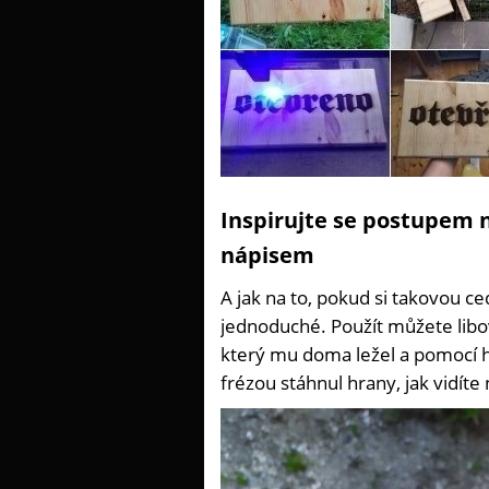
Inspirujte se postupem 
nápisem
A jak na to, pokud si takovou ce
jednoduché. Použít můžete libov
který mu doma ležel a pomocí ho
frézou stáhnul hrany, jak vidíte 