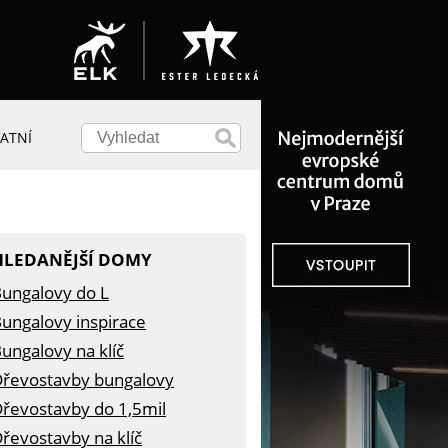
ATNÍ
HLEDANĚJŠÍ DOMY
ungalovy do L
ungalovy inspirace
ungalovy na klíč
řevostavby bungalovy
řevostavby do 1,5mil
řevostavby na klíč