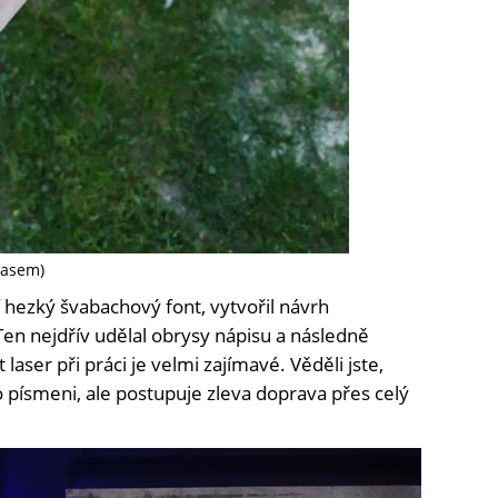
lasem)
 hezký švabachový font, vytvořil návrh
Ten nejdřív udělal obrysy nápisu a následně
 laser při práci je velmi zajímavé. Věděli jste,
 písmeni, ale postupuje zleva doprava přes celý