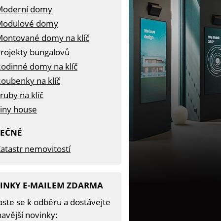
Moderní domy
Modulové domy
ontované domy na klíč
rojekty bungalovů
odinné domy na klíč
oubenky na klíč
ruby na klíč
iny house
TEČNÉ
atastr nemovitostí
INKY E-MAILEM ZDARMA
aste se k odběru a dostávejte
avější novinky: