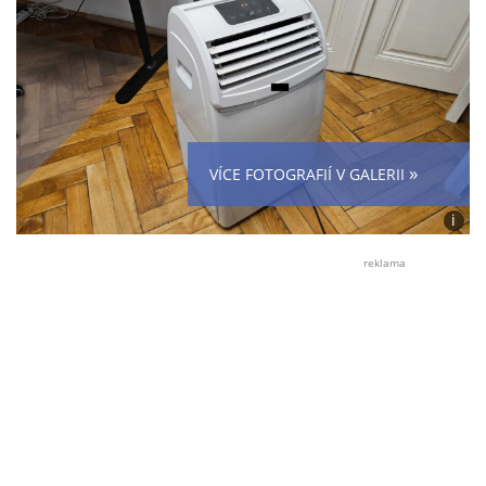
»
VÍCE FOTOGRAFIÍ V GALERII
i
Foto:
Roma
reklama
Fojt