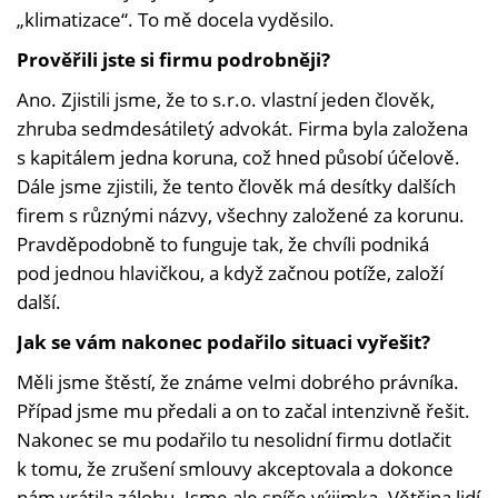
„klimatizace“. To mě docela vyděsilo.
Prověřili jste si firmu podrobněji?
Ano. Zjistili jsme, že to s.r.o. vlastní jeden člověk,
zhruba sedmdesátiletý advokát. Firma byla založena
s kapitálem jedna koruna, což hned působí účelově.
Dále jsme zjistili, že tento člověk má desítky dalších
firem s různými názvy, všechny založené za korunu.
Pravděpodobně to funguje tak, že chvíli podniká
pod jednou hlavičkou, a když začnou potíže, založí
další.
Jak se vám nakonec podařilo situaci vyřešit?
Měli jsme štěstí, že známe velmi dobrého právníka.
Případ jsme mu předali a on to začal intenzivně řešit.
Nakonec se mu podařilo tu nesolidní firmu dotlačit
k tomu, že zrušení smlouvy akceptovala a dokonce
nám vrátila zálohu. Jsme ale spíše výjimka. Většina lidí