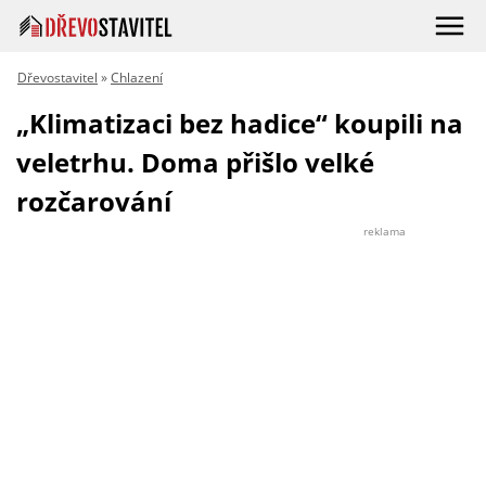
Dřevostavitel
»
Chlazení
„Klimatizaci bez hadice“ koupili na
veletrhu. Doma přišlo velké
rozčarování
reklama