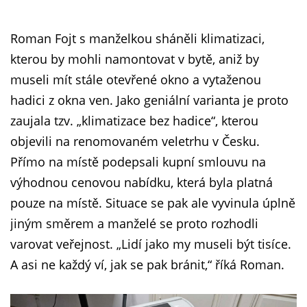
Roman Fojt s manželkou sháněli klimatizaci,
kterou by mohli namontovat v bytě, aniž by
museli mít stále otevřené okno a vytaženou
hadici z okna ven. Jako geniální varianta je proto
zaujala tzv. „klimatizace bez hadice“, kterou
objevili na renomovaném veletrhu v Česku.
Přímo na místě podepsali kupní smlouvu na
výhodnou cenovou nabídku, která byla platná
pouze na místě. Situace se pak ale vyvinula úplně
jiným směrem a manželé se proto rozhodli
varovat veřejnost. „Lidí jako my museli být tisíce.
A asi ne každý ví, jak se pak bránit,“ říká Roman.