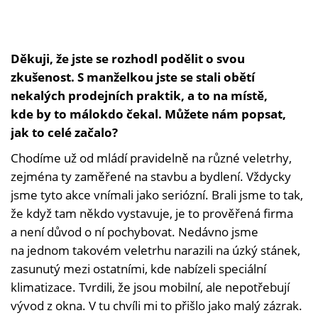
Děkuji, že jste se rozhodl podělit o svou
zkušenost. S manželkou jste se stali obětí
nekalých prodejních praktik, a to na místě,
kde by to málokdo čekal. Můžete nám popsat,
jak to celé začalo?
Chodíme už od mládí pravidelně na různé veletrhy,
zejména ty zaměřené na stavbu a bydlení. Vždycky
jsme tyto akce vnímali jako seriózní. Brali jsme to tak,
že když tam někdo vystavuje, je to prověřená firma
a není důvod o ní pochybovat. Nedávno jsme
na jednom takovém veletrhu narazili na úzký stánek,
zasunutý mezi ostatními, kde nabízeli speciální
klimatizace. Tvrdili, že jsou mobilní, ale nepotřebují
vývod z okna. V tu chvíli mi to přišlo jako malý zázrak.