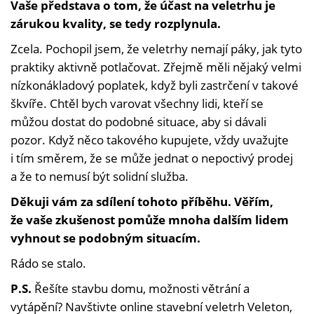
Vaše představa o tom, že účast na veletrhu je
zárukou kvality, se tedy rozplynula.
Zcela. Pochopil jsem, že veletrhy nemají páky, jak tyto
praktiky aktivně potlačovat. Zřejmě měli nějaký velmi
nízkonákladový poplatek, když byli zastrčení v takové
škvíře. Chtěl bych varovat všechny lidi, kteří se
můžou dostat do podobné situace, aby si dávali
pozor. Když něco takového kupujete, vždy uvažujte
i tím směrem, že se může jednat o nepoctivý prodej
a že to nemusí být solidní služba.
Děkuji vám za sdílení tohoto příběhu. Věřím,
že vaše zkušenost pomůže mnoha dalším lidem
vyhnout se podobným situacím.
Rádo se stalo.
P.S.
Řešíte stavbu domu, možnosti větrání a
vytápění? Navštivte online stavební veletrh Veleton,