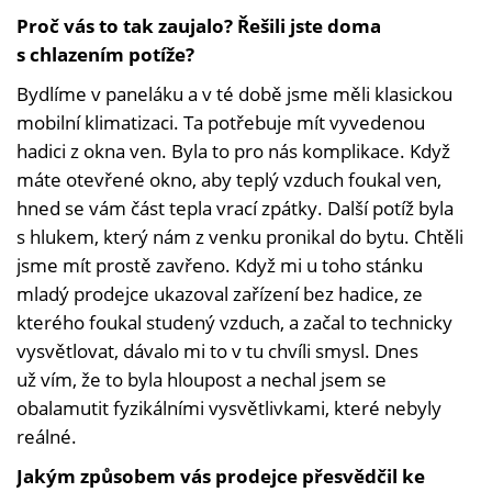
Proč vás to tak zaujalo? Řešili jste doma
s chlazením potíže?
Bydlíme v paneláku a v té době jsme měli klasickou
mobilní klimatizaci. Ta potřebuje mít vyvedenou
hadici z okna ven. Byla to pro nás komplikace. Když
máte otevřené okno, aby teplý vzduch foukal ven,
hned se vám část tepla vrací zpátky. Další potíž byla
s hlukem, který nám z venku pronikal do bytu. Chtěli
jsme mít prostě zavřeno. Když mi u toho stánku
mladý prodejce ukazoval zařízení bez hadice, ze
kterého foukal studený vzduch, a začal to technicky
vysvětlovat, dávalo mi to v tu chvíli smysl. Dnes
už vím, že to byla hloupost a nechal jsem se
obalamutit fyzikálními vysvětlivkami, které nebyly
reálné.
Jakým způsobem vás prodejce přesvědčil ke