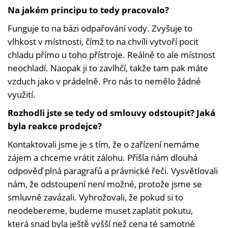
Na jakém principu to tedy pracovalo?
Funguje to na bázi odpařování vody. Zvyšuje to
vlhkost v místnosti, čímž to na chvíli vytvoří pocit
chladu přímo u toho přístroje. Reálně to ale místnost
neochladí. Naopak ji to zavlhčí, takže tam pak máte
vzduch jako v prádelně. Pro nás to nemělo žádné
využití.
Rozhodli jste se tedy od smlouvy odstoupit? Jaká
byla reakce prodejce?
Kontaktovali jsme je s tím, že o zařízení nemáme
zájem a chceme vrátit zálohu. Přišla nám dlouhá
odpověď plná paragrafů a právnické řeči. Vysvětlovali
nám, že odstoupení není možné, protože jsme se
smluvně zavázali. Vyhrožovali, že pokud si to
neodebereme, budeme muset zaplatit pokutu,
která snad byla ještě vyšší než cena té samotné