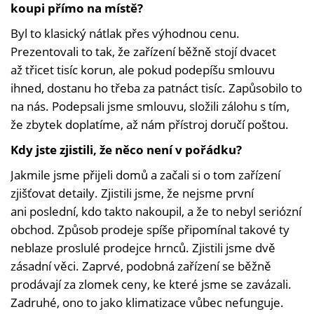
koupi přímo na místě?
Byl to klasický nátlak přes výhodnou cenu.
Prezentovali to tak, že zařízení běžně stojí dvacet
až třicet tisíc korun, ale pokud podepíšu smlouvu
ihned, dostanu ho třeba za patnáct tisíc. Zapůsobilo to
na nás. Podepsali jsme smlouvu, složili zálohu s tím,
že zbytek doplatíme, až nám přístroj doručí poštou.
Kdy jste zjistili, že něco není v pořádku?
Jakmile jsme přijeli domů a začali si o tom zařízení
zjišťovat detaily. Zjistili jsme, že nejsme první
ani poslední, kdo takto nakoupil, a že to nebyl seriózní
obchod. Způsob prodeje spíše připomínal takové ty
neblaze proslulé prodejce hrnců. Zjistili jsme dvě
zásadní věci. Zaprvé, podobná zařízení se běžně
prodávají za zlomek ceny, ke které jsme se zavázali.
Zadruhé, ono to jako klimatizace vůbec nefunguje.