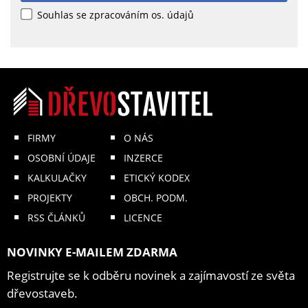
Souhlas se zpracováním os. údajů
FIRMY
O NÁS
OSOBNÍ ÚDAJE
INZERCE
KALKULAČKY
ETICKÝ KODEX
PROJEKTY
OBCH. PODM.
RSS ČLÁNKŮ
LICENCE
NOVINKY E-MAILEM ZDARMA
Registrujte se k odběru novinek a zajímavostí ze světa
dřevostaveb.