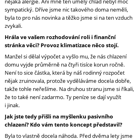
nějaká alergie. Ani mně ten umělý chlad nebyl moc
sympatický. Dříve jsme nic takového doma neměli,
byla to pro nás novinka a těžko jsme si na ten vzduch
zvykali.
Hrála ve vašem rozhodování roli i finanční
stránka věci? Provoz klimatizace něco stojí.
Manžel si dělal výpočet a vyšlo mu, že nás chlazení
domu vyjde průměrně na čtyři tisíce korun ročně.
Není to sice částka, která by náš rodinný rozpočet
nějak zruinovala, protože vyděláváme docela dobře,
takže tohle neřešíme. Na druhou stranu jsme si říkali,
že to také není zadarmo. Ty peníze se dají využít
i jinak.
Jak jste tedy přišli na myšlenku pasivního
chlazení? Kdo vám tento koncept představil?
Byla to vlastně docela náhoda. Před dvěma lety jsme