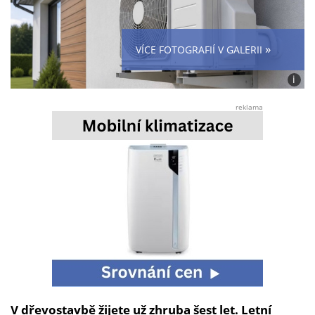
»
VÍCE FOTOGRAFIÍ V GALERII
i
Foto:
Roma
reklama
Vabro
V dřevostavbě žijete už zhruba šest let. Letní