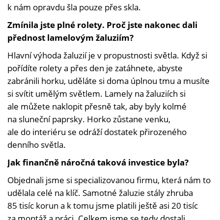
k nám opravdu šla pouze přes skla.
Zmínila jste plné rolety. Proč jste nakonec dali
přednost lamelovým žaluziím?
Hlavní výhoda žaluzií je v propustnosti světla. Když si
pořídíte rolety a přes den je zatáhnete, abyste
zabránili horku, uděláte si doma úplnou tmu a musíte
si svítit umělým světlem. Lamely na žaluziích si
ale můžete naklopit přesně tak, aby byly kolmé
na sluneční paprsky. Horko zůstane venku,
ale do interiéru se odráží dostatek přirozeného
denního světla.
Jak finančně náročná taková investice byla?
Objednali jsme si specializovanou firmu, která nám to
udělala celé na klíč. Samotné žaluzie stály zhruba
85 tisíc korun a k tomu jsme platili ještě asi 20 tisíc
za montáž a práci. Celkem jsme se tedy dostali