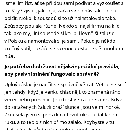
jsme jim říct, ať se přijdou sami podívat a vyzkoušet si
to. Když zjistili, jak to je, začali se po nás tak trochu
opičit. Několik sousedů si to už nainstalovalo také.
Způsoby jsou ale různé. Někdo si najal firmu na klíč
tak jako my, jiní sousedé si koupili levnější žaluzie
v Polsku a namontovali si je sami. Pokud je někdo
zručný kutil, dokáže se s cenou dostat ještě mnohem
níže.
Je potřeba dodržovat nějaká speciální pravidla,
aby pasivní stínění fungovalo správně?
Úplný základ je naučit se správně větrat. Větrat se smí
jen tehdy, když je venku chladněji, to znamená ráno,
večer nebo přes noc. Je blbost větrat přes den. Když
do zatažených žaluzií praží slunce, jsou velmi horké.
Zkoušela jsem si přes den otevřít okno a dát k nim
ruku, a to teplo z nich přímo sálalo. Kdybyste v tu
chvíli větrali, půjde vám teplo z lamel rovnou