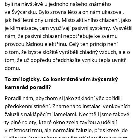
byli na návštěvě u jednoho našeho známého
ve Švýcarsku. Bylo zrovna léto a on nám ukazoval,
jak řeší letní dny u nich. Místo aktivního chlazení, jako
je klimatizace, tam využívají pasivní systémy. Vysvětlil
nám, že pasivní chlazení nepotřebuje ke svému
provozu žádnou elektřinu. Celý ten princip není
o tom, že byste složitě vyráběli chladný vzduch, ale o
tom, že už dopředu předcházíte vzniku tepla uvnitř
domu.
To zní logicky. Co konkrétně vám švýcarský
kamarád poradil?
Poradil nám, abychom si jako základní věc pořídili
předokenní stínění. Znamená to instalaci venkovních
žaluzií s naklápěcími lamelami. Nechtěli jsme takové
ty plné rolety, které okno zcela zavřou a udělají
v místnosti tmu, ale normální žaluzie, přes které jde