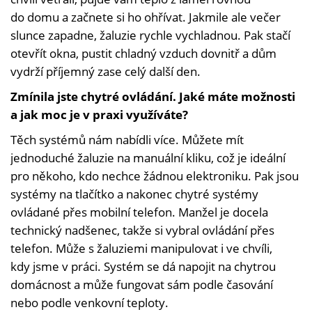
do domu a začnete si ho ohřívat. Jakmile ale večer
slunce zapadne, žaluzie rychle vychladnou. Pak stačí
otevřít okna, pustit chladný vzduch dovnitř a dům
vydrží příjemný zase celý další den.
Zmínila jste chytré ovládání. Jaké máte možnosti
a jak moc je v praxi využíváte?
Těch systémů nám nabídli více. Můžete mít
jednoduché žaluzie na manuální kliku, což je ideální
pro někoho, kdo nechce žádnou elektroniku. Pak jsou
systémy na tlačítko a nakonec chytré systémy
ovládané přes mobilní telefon. Manžel je docela
technický nadšenec, takže si vybral ovládání přes
telefon. Může s žaluziemi manipulovat i ve chvíli,
kdy jsme v práci. Systém se dá napojit na chytrou
domácnost a může fungovat sám podle časování
nebo podle venkovní teploty.