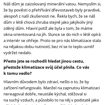
Náš dům je zaizolovaný minerální vatou. Nemyslím si,
že by pověsti o přehřívání dřevostaveb byly pravdivé,
alespoň z naší zkušenosti ne. Řekla bych, že se náš
dům v létě chová zhruba stejně jako jakýkoliv jiný
zděný dům. Hlavní potíž ale byla v tom, že máme
okna orientovaná na jih. Slunce se do nich v létě opírá
a interiér se ohřeje. Proto se pro nás klimatizace stala
na nějakou dobu nutností, bez ní se to teplo uvnitř
vydržet nedalo.
Přesto jste se rozhodli hledat jinou cestu,
přestože klimatizace svůj účel plnila. Co vás
k tomu vedlo?
Hlavním důvodem bylo zdraví, nešlo o to, že by
zařízení nefungovalo. Manžel na zapnutou klimatizaci
nereagoval dobře, neustále kýchal, stěžoval si
na suchý vzduch, a působilo to na něj v podstatě jako