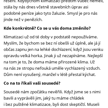
řešení. Kdybychom klimatizaci předtím vůbec neměli,
stála by nás dnes včetně stavebních úprav asi
podobné peníze jako tyto žaluzie. Smysl je pro nás
jinde než v penězích.
Kde konkrétně? Co se u vás doma změnilo?
Klimatizaci už od té doby v podstatě nepoužíváme.
Myslím, že bychom se bez ní obešli už úplně, ale já jí
občas zapnu jen na lehké dochlazení, když jsou venku
opravdu velká horka. Jinak ji už nezapínáme. Nejlepší
na tom je to, že doma máme přirozené klima. Už
na nás ze stropu nefouká uměle vychlazený vzduch.
Dům není vysušený, manžel v létě přestal kýchat.
Co na to říkali vaši sousedé?
Sousedé nám zpočátku nevěřili. Když jsme se s nimi
bavili a vyprávěli jim, jaký tu máme chládek
i bez puštěné klimatizace, byli dost skeptičtí. Museli