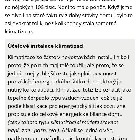
na nějakých 105 tisíc. Není to málo peněz. Když jsme
se dívali na staré faktury z doby stavby domu, bylo to
asi dvakrát tolik, než kolik tehdy stála samotná
klimatizace.
Účelové instalace klimatizací
Klimatizace se často v novostavbách instalují nikoli
proto, že po nich majitelé toužili, ale proto, že se
jedná o nejrychlejší cestu jak splnit povinnosti
pro získání energetického štítku domu, který je
nutný ke kolaudaci. Klimatizaci totiž lze označit jako
tepelné čerpadlo typu vzduch-vzduch, což se již
podle klasifikace pro energetický štítek pozitivně
propisuje do celkové energetické bilance domu
(ceny tohoto typu klimatizací si můžete srovnat
např.
zde
- pozn. red.)
. Ačkoli se jedná o věc,
nad kterou mnozí odborníci kroutí hlavou, stalo se