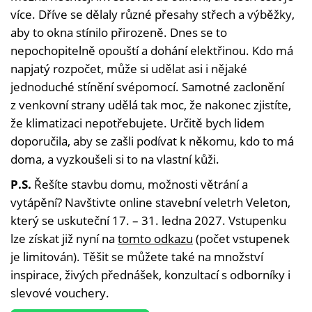
více. Dříve se dělaly různé přesahy střech a výběžky,
aby to okna stínilo přirozeně. Dnes se to
nepochopitelně opouští a dohání elektřinou. Kdo má
napjatý rozpočet, může si udělat asi i nějaké
jednoduché stínění svépomocí. Samotné zaclonění
z venkovní strany udělá tak moc, že nakonec zjistíte,
že klimatizaci nepotřebujete. Určitě bych lidem
doporučila, aby se zašli podívat k někomu, kdo to má
doma, a vyzkoušeli si to na vlastní kůži.
P.S.
Řešíte stavbu domu, možnosti větrání a
vytápění? Navštivte online stavební veletrh Veleton,
který se uskuteční 17. – 31. ledna 2027. Vstupenku
lze získat již nyní na
tomto odkazu
(počet vstupenek
je limitován). Těšit se můžete také na množství
inspirace, živých přednášek, konzultací s odborníky i
slevové vouchery.