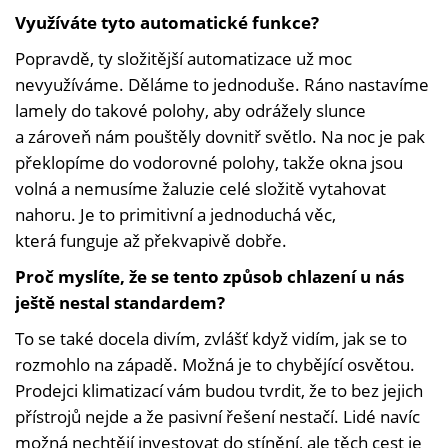
Využíváte tyto automatické funkce?
Popravdě, ty složitější automatizace už moc
nevyužíváme. Děláme to jednoduše. Ráno nastavíme
lamely do takové polohy, aby odrážely slunce
a zároveň nám pouštěly dovnitř světlo. Na noc je pak
překlopíme do vodorovné polohy, takže okna jsou
volná a nemusíme žaluzie celé složitě vytahovat
nahoru. Je to primitivní a jednoduchá věc,
která funguje až překvapivě dobře.
Proč myslíte, že se tento způsob chlazení u nás
ještě nestal standardem?
To se také docela divím, zvlášť když vidím, jak se to
rozmohlo na západě. Možná je to chybějící osvětou.
Prodejci klimatizací vám budou tvrdit, že to bez jejich
přístrojů nejde a že pasivní řešení nestačí. Lidé navíc
možná nechtějí investovat do stínění, ale těch cest je