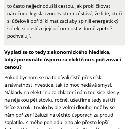
to často nejjednodušší cestou, jak prokličkovat
náročnou legislativou. Faktem zůstává, že lidé, kteří
si účelově pořídí klimatizaci aby splnili energetický
štítek, si posléze její přítomnost v domě zpětně
pochvalují.
Vyplatí se to tedy z ekonomického hlediska,
když porovnáte úsporu za elektřinu s pořizovací
cenou?
Pokud bychom se na to dívali čistě přes čísla
a návratnost investice, tak to moc nedává smysl.
Náklady na elektřinu za chlazení nám teď sice klesly
na nějakou pětistovku ročně, ušetříme tedy asi tři
tisíce za rok. Trvalo by ale velmi dlouho, než by se
nám pořízení žaluzií na těchto úsporách za proud
zaplatilo. Z mého pohledu je to ale přesto lepší