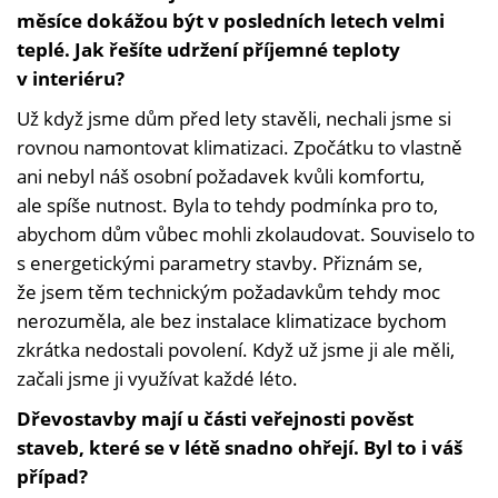
měsíce dokážou být v posledních letech velmi
teplé. Jak řešíte udržení příjemné teploty
v interiéru?
Už když jsme dům před lety stavěli, nechali jsme si
rovnou namontovat klimatizaci. Zpočátku to vlastně
ani nebyl náš osobní požadavek kvůli komfortu,
ale spíše nutnost. Byla to tehdy podmínka pro to,
abychom dům vůbec mohli zkolaudovat. Souviselo to
s energetickými parametry stavby. Přiznám se,
že jsem těm technickým požadavkům tehdy moc
nerozuměla, ale bez instalace klimatizace bychom
zkrátka nedostali povolení. Když už jsme ji ale měli,
začali jsme ji využívat každé léto.
Dřevostavby mají u části veřejnosti pověst
staveb, které se v létě snadno ohřejí. Byl to i váš
případ?