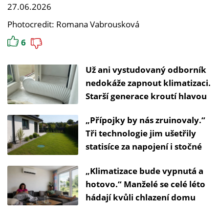
27.06.2026
Photocredit: Romana Vabrousková
6
Už ani vystudovaný odborník
nedokáže zapnout klimatizaci.
Starší generace kroutí hlavou
„Přípojky by nás zruinovaly.“
Tři technologie jim ušetřily
statisíce za napojení i stočné
„Klimatizace bude vypnutá a
hotovo.“ Manželé se celé léto
hádají kvůli chlazení domu