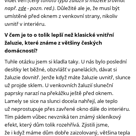
vidět ven
(ceny tohoto typu žaluzií si můžete srovnat
např.
zde
- pozn. red.)
. Důležité ale je, že musí být
umístěné před oknem z venkovní strany, nikoliv
uvnitř v interiéru.
V čem je to o tolik lepší než klasické vnitřní
žaluzie, které známe z většiny českých
domácností?
Tuhle otázku jsem si kladla taky. U nás bylo poslední
desítky let běžné, obzvlášť v panelácích, dávat si
žaluzie dovnitř. Jenže když máte žaluzie uvnitř, slunce
už projde sklem. U venkovních žaluzií sluneční
paprsky narazí na překážku ještě před oknem.
Lamely se sice na slunci docela nahřejí, ale teplo
už neprostupuje přes zavřené okno dále do interiéru.
Tím pádem vůbec nevzniká ten známý skleníkový
efekt, který dům tolik rozehřívá. Zjistili jsme,
že i když máme dům dobře zaizolovaný, většina tepla