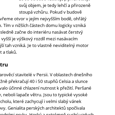
svůj objem, je tedy lehčí a přirozeně
stoupá vzhůru. Pokud v budově
evřeme otvor v jejím nejvyšším bodě, ohřátý
. Tím v nižších částech domu logicky vzniká
sledně začne do interiéru nasávat čerstvý
 vyšší je výškový rozdíl mezi nasávacím
í tah vzniká. Je to vlastně neviditelný motor
 a tlaků.
ětru
tarověcí stavitelé v Persii. V oblastech dnešního
ěžně překračují 40 i 50 stupňů Celsia a slunce
alo účinné chlazení nutnost k přežití. Peršané
, neboli lapače větru. Jsou to typické vysoké
holu, které zachycují i velmi slabý vánek
vy. Genialita perských architektů spočívala
 vodními prvky. Horký a extrémně suchý vzduch