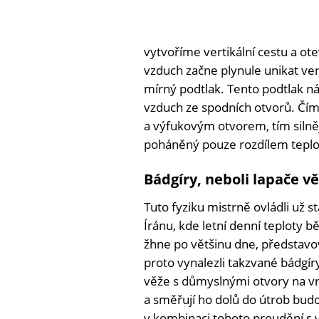
vytvoříme vertikální cestu a ot
vzduch začne plynule unikat ven
mírný podtlak. Tento podtlak ná
vzduch ze spodních otvorů. Čím
a výfukovým otvorem, tím silnějš
poháněný pouze rozdílem teplot
Bádgíry, neboli lapače v
Tuto fyziku mistrně ovládli už s
Íránu, kde letní denní teploty b
žhne po většinu dne, představov
proto vynalezli takzvané bádgíry
věže s důmyslnými otvory na vrc
a směřují ho dolů do útrob budo
v kombinaci tohoto proudění s