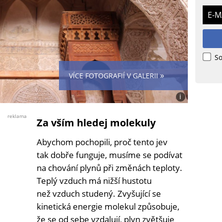
E-M
So
»
VÍCE FOTOGRAFIÍ V GALERII
i
Foto:
Wikimedia
reklama
Za vším hledej molekuly
CC
BY
Abychom pochopili, proč tento jev
4.0
(Rezamontaz
tak dobře funguje, musíme se podívat
na chování plynů při změnách teploty.
Teplý vzduch má nižší hustotu
než vzduch studený. Zvyšující se
kinetická energie molekul způsobuje,
že se od sebe vzdalují, plyn zvětšuje