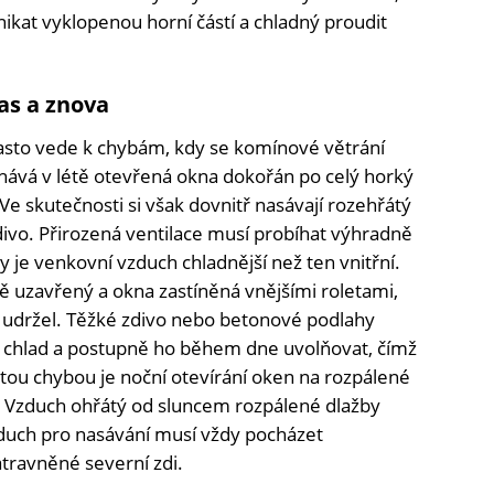
kat vyklopenou horní částí a chladný proudit
zas a znova
asto vede k chybám, kdy se komínové větrání
echává v létě otevřená okna dokořán po celý horký
e skutečnosti si však dovnitř nasávají rozehřátý
 zdivo. Přirozená ventilace musí probíhat výhradně
y je venkovní vzduch chladnější než ten vnitřní.
uzavřený a okna zastíněná vnějšími roletami,
 udržel. Těžké zdivo nebo betonové podlahy
í chlad a postupně ho během dne uvolňovat, čímž
častou chybou je noční otevírání oken na rozpálené
í. Vzduch ohřátý od sluncem rozpálené dlažby
zduch pro nasávání musí vždy pocházet
atravněné severní zdi.