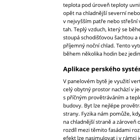
teplota pod úroveň teploty uvnit
opět na chladnější severní neb
v nejvyšším patře nebo střešní 
tah. Teplý vzduch, který se bě
stoupá schodišťovou šachtou a u
příjemný noční chlad. Tento vyt
během několika hodin bez jedin
Aplikace perského systé
V panelovém bytě je využití vert
celý obytný prostor nachází v 
s příčným provětráváním a tepl
budovy. Byt lze nejlépe provětr
strany. Fyzika nám pomůže, kd
na chladnější straně a zároveň 
rozdíl mezi těmito fasádami ro
efekt lze nasimulovat i v rámc