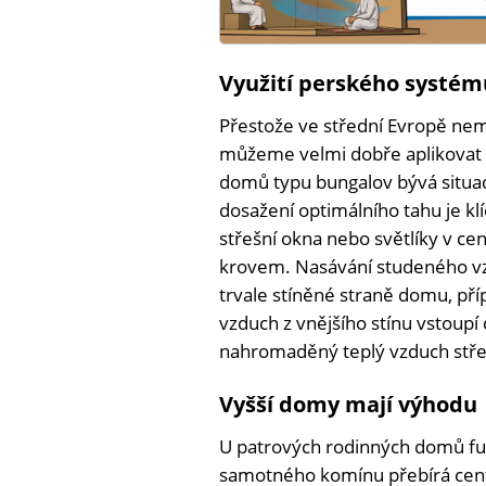
Využití perského systém
Přestože ve střední Evropě ne
můžeme velmi dobře aplikovat 
domů typu bungalov bývá situa
dosažení optimálního tahu je kl
střešní okna nebo světlíky v ce
krovem. Nasávání studeného vz
trvale stíněné straně domu, pří
vzduch z vnějšího stínu vstoupí
nahromaděný teplý vzduch stře
Vyšší domy mají výhodu
U patrových rodinných domů fu
samotného komínu přebírá centr