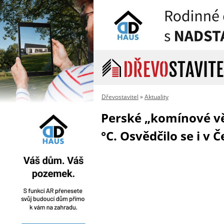
Dřevostavitel
»
Aktuality
Perské „komínové vět
°C. Osvědčilo se i v 