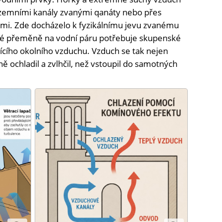
zemními kanály zvanými qanáty nebo přes
ami. Zde docházelo k fyzikálnímu jevu zvanému
své přeměně na vodní páru potřebuje skupenské
jícího okolního vzduchu. Vzduch se tak nejen
ě ochladil a zvlhčil, než vstoupil do samotných