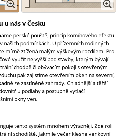
u u nás v Česku
máme perské pouště, princip komínového efektu
v našich podmínkách. U přízemních rodinných
ce mírně ztížená malým výškovým rozdílem. Pro
íčové využít nejvyšší bod stavby, kterým bývají
ntrální chodbě či obývacím pokoji s otevřeným
duchu pak zajistíme otevřením oken na severní,
padně ze zastíněné zahrady. Chladnější a těžší
 dovnitř u podlahy a postupně vytlačí
šními okny ven.
nguje tento systém mnohem výrazněji. Zde roli
ální schodiště. Jakmile večer klesne venkovní