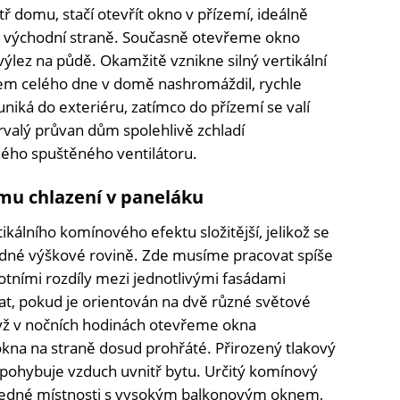
ř domu, stačí otevřít okno v přízemí, ideálně
o východní straně. Současně otevřeme okno
výlez na půdě. Okamžitě vznikne silný vertikální
hem celého dne v domě nashromáždil, rychle
niká do exteriéru, zatímco do přízemí se valí
rvalý průvan dům spolehlivě zchladí
ého spuštěného ventilátoru.
mu chlazení v paneláku
ikálního komínového efektu složitější, jelikož se
jedné výškové rovině. Zde musíme pracovat spíše
otními rozdíly mezi jednotlivými fasádami
at, pokud je orientován na dvě různé světové
yž v nočních hodinách otevřeme okna
okna na straně dosud prohřáté. Přirozený tlakový
zpohybuje vzduch uvnitř bytu. Určitý komínový
i jedné místnosti s vysokým balkonovým oknem,