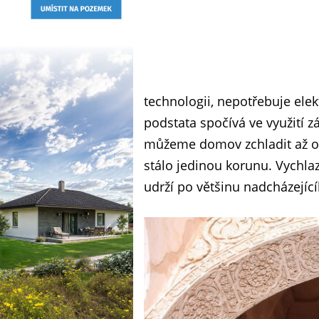
technologii, nepotřebuje elek
podstata spočívá ve využití z
můžeme domov zchladit až o 4
stálo jedinou korunu. Vychla
udrží po většinu nadcházejíc