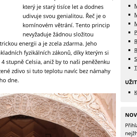
který je starý tisíce let a dodnes
udivuje svou genialitou. Řeč je o
M
komínovém větrání. Tento princip
P
nevyžaduje žádnou složitou
R
trickou energii a je zcela zdarma. Jeho
R
ákladních fyzikálních zákonů, díky kterým si
S
 stupně Celsia, aniž by to naši peněženku
T
zené zdivo si tuto teplotu navíc bez námahy
ího dne.
UŽI
K
NOV
Přihl
nejžh