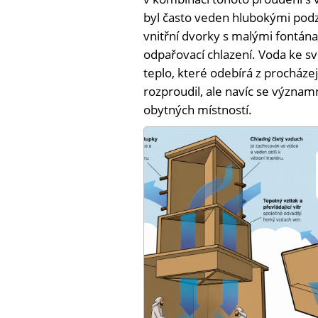
byl často veden hlubokými pod
vnitřní dvorky s malými fontán
odpařovací chlazení. Voda ke 
teplo, které odebírá z procháze
rozproudil, ale navíc se významn
obytných místností.