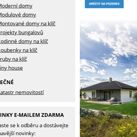
Moderní domy
Modulové domy
ontované domy na klíč
rojekty bungalovů
odinné domy na klíč
oubenky na klíč
ruby na klíč
iny house
TEČNÉ
atastr nemovitostí
INKY E-MAILEM ZDARMA
aste se k odběru a dostávejte
avější novinky: