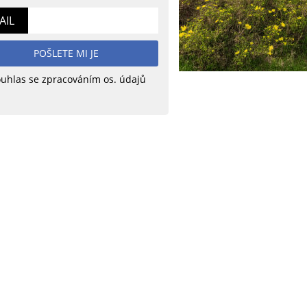
AIL
POŠLETE MI JE
uhlas se zpracováním os. údajů
erqaem)