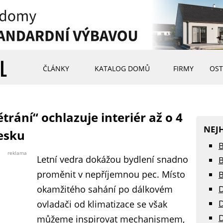
ČLÁNKY
KATALOG DOMŮ
FIRMY
OST
rání“ ochlazuje interiér až o 4
NEJ
Česku
B
reklama
Letní vedra dokážou bydlení snadno
B
proměnit v nepříjemnou pec. Místo
B
okamžitého sahání po dálkovém
D
D
ovladači od klimatizace se však
D
můžeme inspirovat mechanismem,