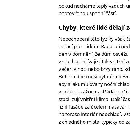
pokud necháme teplý vzduch uni
pootevřenou spodní částí.
Chyby, které lidé dělají 
Nepochopení této fyziky však č
obrací proti lidem. Řada lidí n
den v domnění, že dům osvěží. V
vzduch a ohřívají si tak vnitřní
večer, v noci nebo brzy ráno, kd
Během dne musí být dům pevně 
aby si akumulovaný noční chlad
v sobě dokážou nastřádat nočn
stabilizují vnitřní klima. Další 
jižní fasádě za účelem nasáván
na terase interiér neochladí. V
z chladného místa, typicky od z