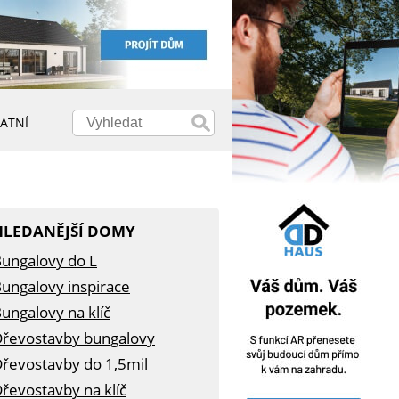
ATNÍ
HLEDANĚJŠÍ DOMY
ungalovy do L
ungalovy inspirace
ungalovy na klíč
řevostavby bungalovy
řevostavby do 1,5mil
řevostavby na klíč