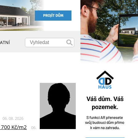
ATNÍ
06. 08. 2026
 o 700 Kč/m2
06.