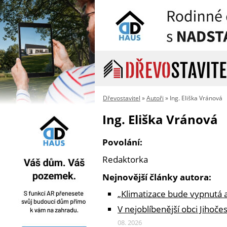
Dřevostavitel
»
Autoři
» Ing. Eliška Vránová
Ing. Eliška Vránová
Povolání:
Redaktorka
Nejnovější články autora:
„Klimatizace bude vypnutá a
V nejoblíbenější obci Jihoč
08. 2026