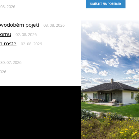
 08. 2026
 novodobém pojetí
03. 08. 2026
 domu
02. 08. 2026
m roste
02. 08. 2026
30. 07. 2026
2026