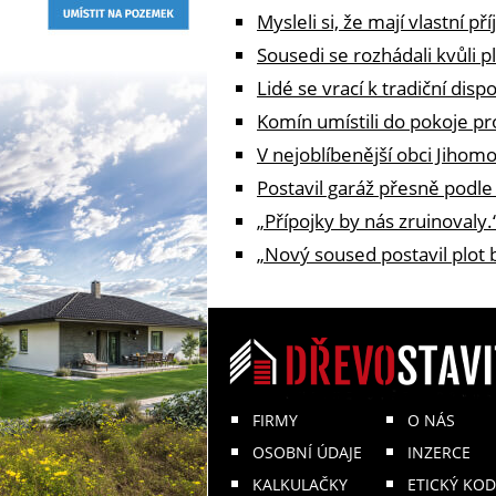
Mysleli si, že mají vlastní 
Sousedi se rozhádali kvůli pl
Lidé se vrací k tradiční dis
Komín umístili do pokoje p
V nejoblíbenější obci Jiho
Postavil garáž přesně podle
„Přípojky by nás zruinovaly.“
„Nový soused postavil plot b
FIRMY
O NÁS
OSOBNÍ ÚDAJE
INZERCE
KALKULAČKY
ETICKÝ KOD