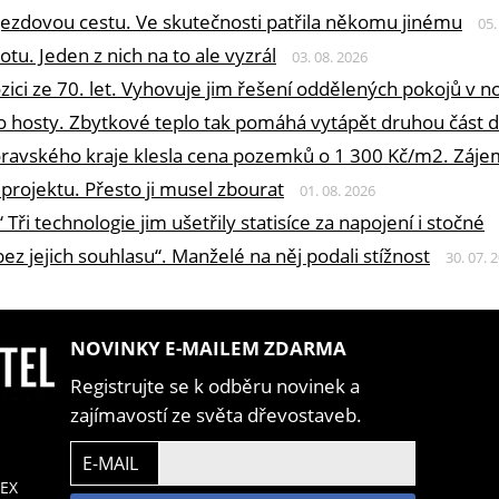
příjezdovou cestu. Ve skutečnosti patřila někomu jinému
05.
otu. Jeden z nich na to ale vyzrál
03. 08. 2026
pozici ze 70. let. Vyhovuje jim řešení oddělených pokojů v
ro hosty. Zbytkové teplo tak pomáhá vytápět druhou část
moravského kraje klesla cena pozemků o 1 300 Kč/m2. Záje
 projektu. Přesto ji musel zbourat
01. 08. 2026
 Tři technologie jim ušetřily statisíce za napojení i stočné
ez jejich souhlasu“. Manželé na něj podali stížnost
30. 07. 
NOVINKY E-MAILEM ZDARMA
Registrujte se k odběru novinek a
zajímavostí ze světa dřevostaveb.
E-MAIL
EX