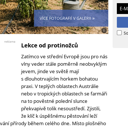
E-M
»
VÍCE FOTOGRAFIÍ V GALERII
i
So
Foto:
Jana
reklama
Lekce od protinožců
Urbánková
/
Zatímco ve střední Evropě jsou pro nás
Midjourney
vlny veder stále poměrně neobvyklým
jevem, jinde ve světě mají
s dlouhotrvajícím horkem bohatou
praxi. V teplých oblastech Austrálie
nebo v tropických oblastech se farmáři
na to pověstné polední slunce
překvapivě tolik nesoustředí. Zjistili,
že klíč k úspěšnému pěstování leží
ování přírody během celého dne. Místo plošného