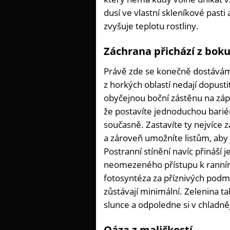
dusí ve vlastní skleníkové pasti
zvyšuje teplotu rostliny.
Záchrana přichází z bok
Právě zde se konečně dostáváme 
z horkých oblastí nedají dopusti
obyčejnou boční zástěnu na záp
že postavíte jednoduchou barié
současně. Zastavíte ty nejvíce 
a zároveň umožníte listům, aby 
Postranní stínění navíc přináší
neomezeného přístupu k ranním
fotosyntéza za příznivých podmí
zůstávají minimální. Zelenina t
slunce a odpoledne si v chladn
Oáza z maličkostí