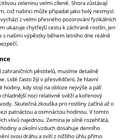
itlivou zeleninu velmi cíleně. Shora zůstávají
, což našinci může připadat jako holý nesmysl.
vychází z velmi přesného pozorování fyzikálních
m ukazuje chytřejší cestu k záchraně rostlin, jen
e s našimi výpěstky během letního dne reálně
bezpečí.
unce
zahraničních pěstitelů, musíme detailně
Lidé často žijí v přesvědčení, že hlavní
 hodiny, kdy stojí na obloze nejvýše a pálí
po chladnější noci relativně svěží a kořenový
vody. Skutečná zkouška pro rostliny začíná až o
 mezi patnáctou a osmnáctou hodinou. V tomto
ých vlivů najednou. Zemina je silně rozehřátá,
é hodiny a okolní vzduch dosahuje denního
ění svou dráhu a svítí z nižšího úhlu přímo