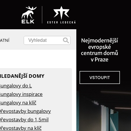
ATNÍ
HLEDANĚJŠÍ DOMY
ungalovy do L
ungalovy inspirace
ungalovy na klíč
řevostavby bungalovy
řevostavby do 1,5mil
řevostavby na klíč