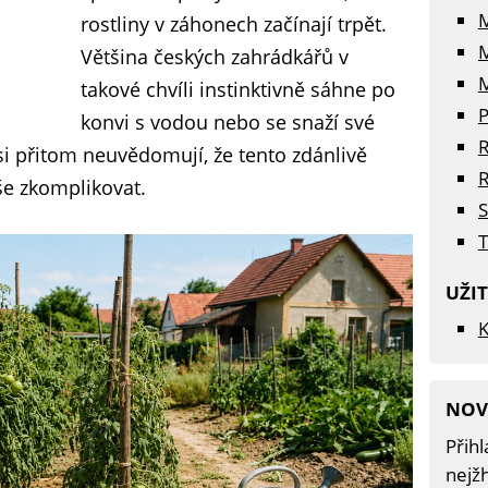
rostliny v záhonech začínají trpět.
Většina českých zahrádkářů v
M
takové chvíli instinktivně sáhne po
P
konvi s vodou nebo se snaží své
R
si přitom neuvědomují, že tento zdánlivě
R
še zkomplikovat.
S
T
UŽI
K
NOV
Přihl
nejžh