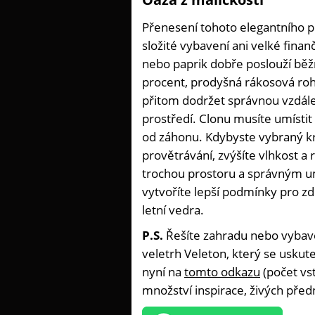
Přenesení tohoto elegantního 
složité vybavení ani velké finan
nebo paprik dobře poslouží běžná 
procent, prodyšná rákosová roho
přitom dodržet správnou vzdálen
prostředí. Clonu musíte umísti
od záhonu. Kdybyste vybraný kry
provětrávání, zvýšíte vlhkost a
trochou prostoru a správným u
vytvoříte lepší podmínky pro zdr
letní vedra.
P.S.
Řešíte zahradu nebo vybave
veletrh Veleton, který se uskute
nyní na
tomto odkazu
(počet vs
množství inspirace, živých před