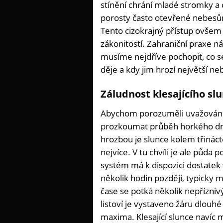
stínění chrání mladé stromky a c
porosty často otevřené nebesům
Tento cizokrajný přístup ovšem 
zákonitostí. Zahraniční praxe ná
musíme nejdříve pochopit, co s
děje a kdy jim hrozí největší ne
Záludnost klesajícího sl
Abychom porozuměli uvažování 
prozkoumat průběh horkého dne. 
hrozbou je slunce kolem třinácté
nejvíce. V tu chvíli je ale půda 
systém má k dispozici dostatek 
několik hodin později, typicky
čase se potká několik nepřízniv
listoví je vystaveno žáru dlouh
maxima. Klesající slunce navíc m