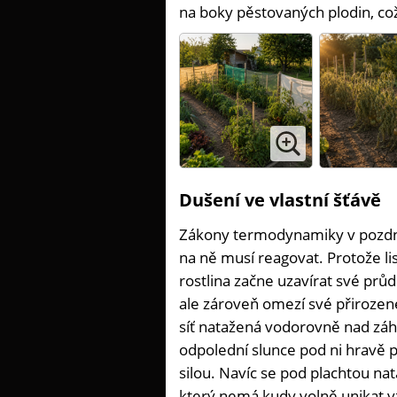
na boky pěstovaných plodin, což 
Dušení ve vlastní šťávě
Zákony termodynamiky v pozdn
na ně musí reagovat. Protože lis
rostlina začne uzavírat své prů
ale zároveň omezí své přirozen
síť natažená vodorovně nad záho
odpolední slunce pod ni hravě p
silou. Navíc se pod plachtou n
který nemá kudy volně unikat v