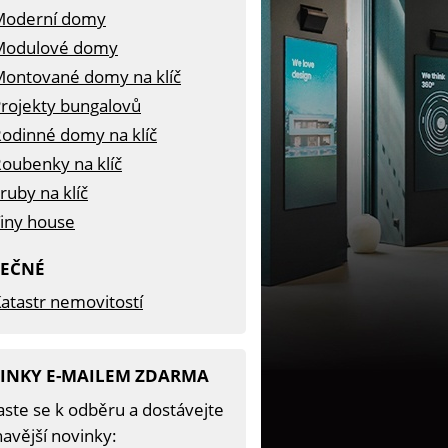
Moderní domy
Modulové domy
ontované domy na klíč
rojekty bungalovů
odinné domy na klíč
oubenky na klíč
ruby na klíč
iny house
TEČNÉ
atastr nemovitostí
INKY E-MAILEM ZDARMA
aste se k odběru a dostávejte
avější novinky: