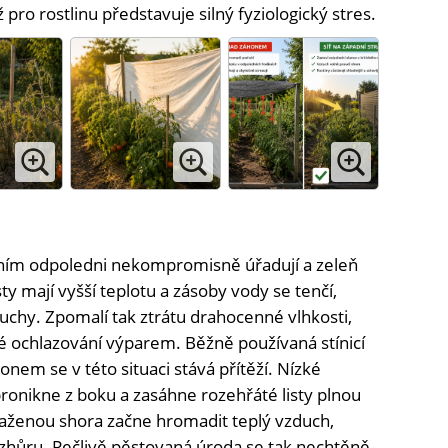
pro rostlinu představuje silný fyziologický stres.
ím odpoledni nekompromisně úřadují a zeleň
ty mají vyšší teplotu a zásoby vody se tenčí,
duchy. Zpomalí tak ztrátu drahocenné vlhkosti,
é ochlazování výparem. Běžně používaná stínicí
nem se v této situaci stává přítěží. Nízké
ronikne z boku a zasáhne rozehřáté listy plnou
ataženou shora začne hromadit teplý vzduch,
zhůru. Pečlivě pěstovaná úroda se tak nechtěně