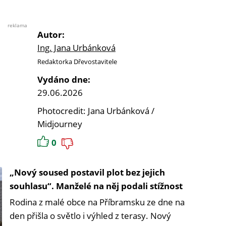
reklama
Autor:
Ing. Jana Urbánková
Redaktorka Dřevostavitele
Vydáno dne:
29.06.2026
Photocredit: Jana Urbánková /
Midjourney
0
„Nový soused postavil plot bez jejich
souhlasu“. Manželé na něj podali stížnost
Rodina z malé obce na Příbramsku ze dne na
den přišla o světlo i výhled z terasy. Nový