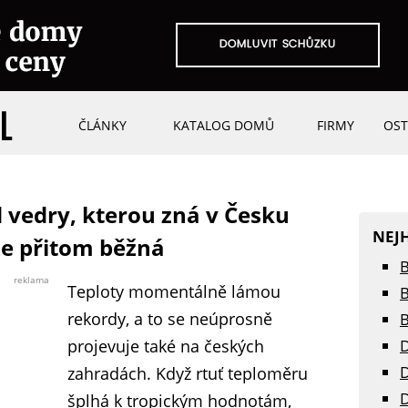
ČLÁNKY
KATALOG DOMŮ
FIRMY
OST
 vedry, kterou zná v Česku
NEJ
je přitom běžná
B
reklama
Teploty momentálně lámou
B
rekordy, a to se neúprosně
B
projevuje také na českých
D
D
zahradách. Když rtuť teploměru
D
šplhá k tropickým hodnotám,