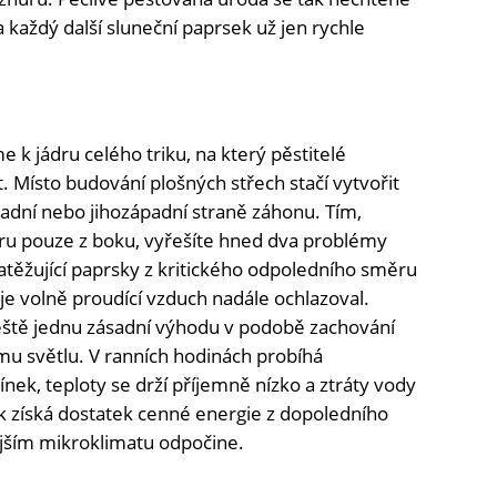
 a každý další sluneční paprsek už jen rychle
u
k jádru celého triku, na který pěstitelé
t. Místo budování plošných střech stačí vytvořit
adní nebo jihozápadní straně záhonu. Tím,
ru pouze z boku, vyřešíte hned dva problémy
zatěžující paprsky z kritického odpoledního směru
je volně proudící vzduch nadále ochlazoval.
 ještě jednu zásadní výhodu v podobě zachování
u světlu. V ranních hodinách probíhá
nek, teploty se drží příjemně nízko a ztráty vody
ak získá dostatek cenné energie z dopoledního
ějším mikroklimatu odpočine.