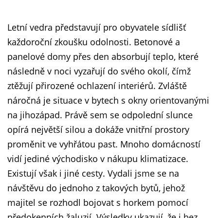
Letní vedra představují pro obyvatele sídlišť
každoroční zkoušku odolnosti. Betonové a
panelové domy přes den absorbují teplo, které
následně v noci vyzařují do svého okolí, čímž
ztěžují přirozené ochlazení interiérů. Zvláště
náročná je situace v bytech s okny orientovanými
na jihozápad. Právě sem se odpolední slunce
opírá největší silou a dokáže vnitřní prostory
proměnit ve vyhřátou past. Mnoho domácností
vidí jediné východisko v nákupu klimatizace.
Existují však i jiné cesty. Vydali jsme se na
návštěvu do jednoho z takových bytů, jehož
majitel se rozhodl bojovat s horkem pomocí
předokenních žaluzií. Výsledky ukazují, že i bez