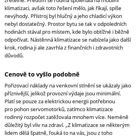
zřetelně. Předtím se rodina spoléhala na mobilní
klimatizaci, avšak toto řešení mělo, jak říkají, spíše
nevýhody. Přístroj byl hlučný a jeho chladicí výkon
nebyl dostatečný. Prostor bytu se tak v odpoledních
hodinách stával pro místem, kde bylo obtížné i běžně
odpočívat. Nástěnná klimatizace se nabízela jako další
krok, rodina ji ale zavrhla z finančních i zdravotních
důvodů.
Cenově to vyšlo podobně
Pořizovací náklady na venkovní stínění se ukázaly jako
příznivější, jelikož provozní výdaje jsou minimální.
Platí se pouze za elektrickou energii potřebnou
pro pohon servomotorků, zatímco klimatizace
rodinný rozpočet zatěžovala mnohem více. Neméně
důležitý byl vliv na zdraví. „Z klimatizace se některým
lidem dělá špatně, fouká to na vás, jsou z toho