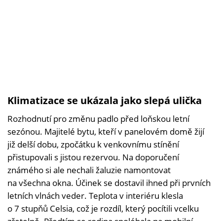
Klimatizace se ukázala jako slepá ulička
Rozhodnutí pro změnu padlo před loňskou letní
sezónou. Majitelé bytu, kteří v panelovém domě žijí
již delší dobu, zpočátku k venkovnímu stínění
přistupovali s jistou rezervou. Na doporučení
známého si ale nechali žaluzie namontovat
na všechna okna. Účinek se dostavil ihned při prvních
letních vlnách veder. Teplota v interiéru klesla
o 7 stupňů Celsia, což je rozdíl, který pocítili vcelku