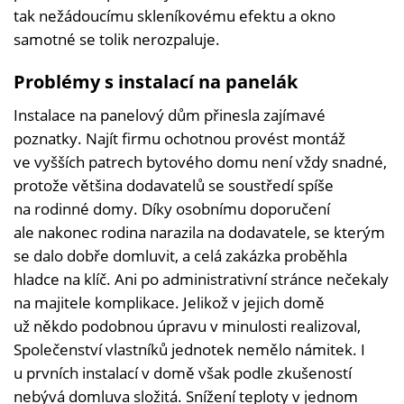
tak nežádoucímu skleníkovému efektu a okno
samotné se tolik nerozpaluje.
Problémy s instalací na panelák
Instalace na panelový dům přinesla zajímavé
poznatky. Najít firmu ochotnou provést montáž
ve vyšších patrech bytového domu není vždy snadné,
protože většina dodavatelů se soustředí spíše
na rodinné domy. Díky osobnímu doporučení
ale nakonec rodina narazila na dodavatele, se kterým
se dalo dobře domluvit, a celá zakázka proběhla
hladce na klíč. Ani po administrativní stránce nečekaly
na majitele komplikace. Jelikož v jejich domě
už někdo podobnou úpravu v minulosti realizoval,
Společenství vlastníků jednotek nemělo námitek. I
u prvních instalací v domě však podle zkušeností
nebývá domluva složitá. Snížení teploty v jednom