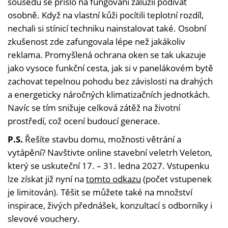
sousedů se přišlo na fungování žaluzií podívat
osobně. Když na vlastní kůži pocítili teplotní rozdíl,
nechali si stínicí techniku nainstalovat také. Osobní
zkušenost zde zafungovala lépe než jakákoliv
reklama. Promyšlená ochrana oken se tak ukazuje
jako vysoce funkční cesta, jak si v panelákovém bytě
zachovat tepelnou pohodu bez závislosti na drahých
a energeticky náročných klimatizačních jednotkách.
Navíc se tím snižuje celková zátěž na životní
prostředí, což ocení budoucí generace.
P.S.
Řešíte stavbu domu, možnosti větrání a
vytápění? Navštivte online stavební veletrh Veleton,
který se uskuteční 17. – 31. ledna 2027. Vstupenku
lze získat již nyní na
tomto odkazu
(počet vstupenek
je limitován). Těšit se můžete také na množství
inspirace, živých přednášek, konzultací s odborníky i
slevové vouchery.