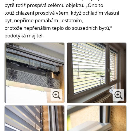
bytě totiž prospívá celému objektu. „Ono to
totiž chlazení prospívá všem, když ochladím vlastní
byt, nepřímo pomáhám i ostatním,
protože nepřenáším teplo do sousedních bytů,“
podotýká majitel.