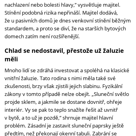
nachlazení nebo bolesti hlavy,“ vysvětluje majitel.
Stínění podobná rizika nepřináší. Majitel dodává,
že u pasivních domů je dnes venkovní stínění běžným
standardem, a proto se diví, že na starších bytových
domech zatím není rozšířenější.
Chlad se nedostavil, přestože už žaluzie
měli
Mnoho lidí se zdráhá investovat a spoléhá na klasické
vnitřní žaluzie. Tato rodina s nimi měla také své
zkušenosti, brzy však zjistili jejich slabinu. Fyzikální
zákony v tomto případě nelze obejít. „Sluneční světlo
projde sklem, a jakmile se dostane dovnitř, ohřeje
interiér. Vy se pak to teplo snažíte řešit až uvnitř
v bytě, a to už je pozdě,“ shrnuje majitel hlavní
problém. Zásadní je zastavit sluneční paprsky ještě
předtím, než překonají okenní tabuli. Zabrání se