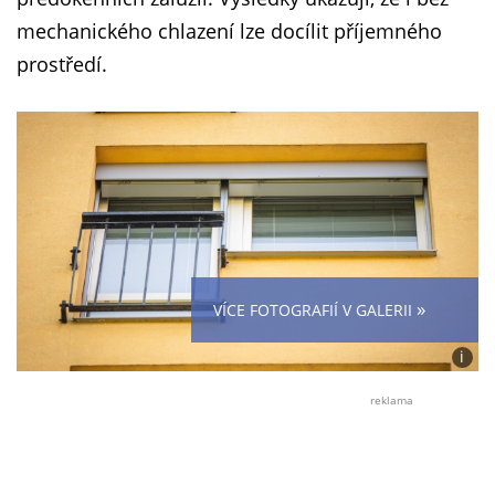
mechanického chlazení lze docílit příjemného
prostředí.
»
VÍCE FOTOGRAFIÍ V GALERII
i
Foto:
Josef
reklama
Voráč