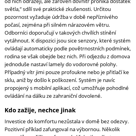
od nich odrážejí, ale zároveň dovnitř proniká dostatek
světla,“ sdílí své praktické zkušenosti. Určitou
pozornost vyžaduje údržba v době nepříznivého
počasí, zejména při silném nárazovém větru.
Odborníci doporučují v takových chvílích stínění
vytáhnout. K dispozici jsou sice senzory, které systém
ovládají automaticky podle povětrnostních podmínek,
rodina se však obejde bez nich. Při odjezdu z domova
jednoduše nastaví lamely do vodorovné polohy.
Případný vítr jimi pouze profoukne nebo je přitlačí ke
sklu, aniž by došlo k poškození. Systém je navíc
propojený s mobilní aplikací, což umožňuje pohodlné
ovládání na dálku ze zahraniční dovolené.
Kdo zažije, nechce jinak
Investice do komfortu nezůstala v domě bez odezvy.
Pozitivní příklad zafungoval na výbornou. Několik