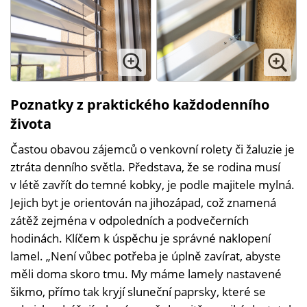
Poznatky z praktického každodenního
života
Častou obavou zájemců o venkovní rolety či žaluzie je
ztráta denního světla. Představa, že se rodina musí
v létě zavřít do temné kobky, je podle majitele mylná.
Jejich byt je orientován na jihozápad, což znamená
zátěž zejména v odpoledních a podvečerních
hodinách. Klíčem k úspěchu je správné naklopení
lamel. „Není vůbec potřeba je úplně zavírat, abyste
měli doma skoro tmu. My máme lamely nastavené
šikmo, přímo tak kryjí sluneční paprsky, které se