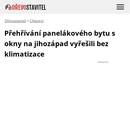
Dřevostavitel
»
Chlazení
Přehřívání panelákového bytu s
okny na jihozápad vyřešili bez
klimatizace
reklama