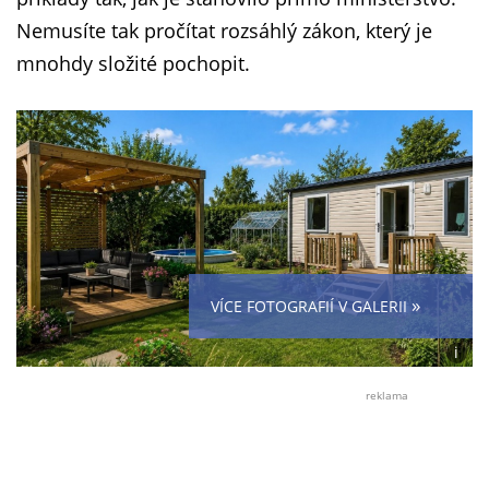
Nemusíte tak pročítat rozsáhlý zákon, který je
mnohdy složité pochopit.
»
VÍCE FOTOGRAFIÍ V GALERII
i
Foto:
Jiří
reklama
Ryšav
s
využi
Canv