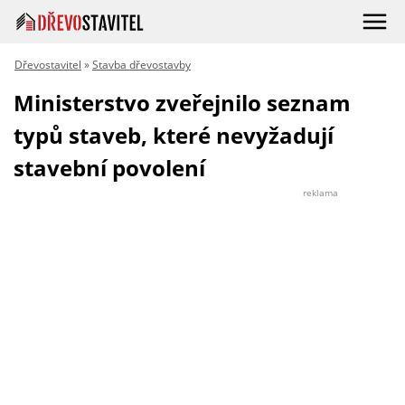
Dřevostavitel
»
Stavba dřevostavby
Ministerstvo zveřejnilo seznam
typů staveb, které nevyžadují
stavební povolení
reklama