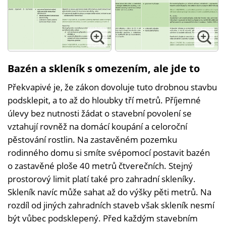
Bazén a skleník s omezením, ale jde to
Překvapivé je, že zákon dovoluje tuto drobnou stavbu
podsklepit, a to až do hloubky tří metrů. Příjemné
úlevy bez nutnosti žádat o stavební povolení se
vztahují rovněž na domácí koupání a celoroční
pěstování rostlin. Na zastavěném pozemku
rodinného domu si smíte svépomocí postavit bazén
o zastavěné ploše 40 metrů čtverečních. Stejný
prostorový limit platí také pro zahradní skleníky.
Skleník navíc může sahat až do výšky pěti metrů. Na
rozdíl od jiných zahradních staveb však skleník nesmí
být vůbec podsklepený. Před každým stavebním