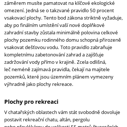
záměrem musíte pamatovat na klíčové ekologické
omezení. Jedná se o takzvané pravidlo 50 procent
vsakovací plochy. Tento bod zákona striktně vyžaduje,
aby po finálním umístění vaší nové doplňkové
zahradní stavby zůstala minimálně polovina celkové
plochy pozemku rodinného domu schopná přirozeně
vsakovat dešťovou vodu. Toto pravidlo zabraňuje
kompletnímu zabetonování zahrad a zajišťuje
zadržování vody přímo v krajině. Zcela odlišná,
leč neméně zajímavá pravidla, čekají na majitele
pozemků, které jsou územním plánem vymezeny
výhradně jako plochy rekreace.
Plochy pro rekreaci
V chatařských oblastech vám stát svobodně dovoluje
postavit rekreační chatu, altán, pergolu
nebo převlékárnu do velikosti 55 metrů čtverečních