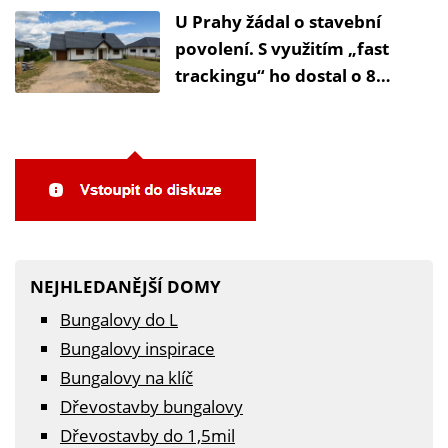
U Prahy žádal o stavební
povolení. S využitím „fast
trackingu“ ho dostal o 8
měsíců dříve
NEJHLEDANĚJŠÍ DOMY
Bungalovy do L
Bungalovy inspirace
Bungalovy na klíč
Dřevostavby bungalovy
Dřevostavby do 1,5mil