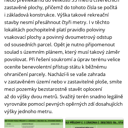
zastavěné plochy, přičemž do tohoto čísla se počítá
i základová konstrukce. Výška takové rekreační
stavby nesmí přesáhnout čtyři metry. I v těchto
lokalitách pochopitelně platí pravidlo poloviny
vsakovací plochy a povinný dvoumetrový odstup
od sousedních parcel. Opět je nutno připomenout
soulad s územním plánem, který musí takový záměr
povolovat. Při řešení soukromí a úprav terénu velice
oceníte benevolentní přístup státu k běžnému
ohraničení parcely. Nachází-li se vaše zahrada
v zastavěném území nebo v zastavitelné ploše, smíte
mezi pozemky bezstarostně stavět oplocení
až do výšky dvou metrů. Svažitý terén snadno legálně
vyrovnáte pomocí pevných opěrných zdí dosahujících
výšky jednoho metru.