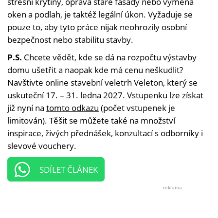
střešní krytiny, oprava staré fasády nebo výměna
oken a podlah, je taktéž legální úkon. Vyžaduje se
pouze to, aby tyto práce nijak neohrozily osobní
bezpečnost nebo stabilitu stavby.
P.S.
Chcete vědět, kde se dá na rozpočtu výstavby
domu ušetřit a naopak kde má cenu neškudlit?
Navštivte online stavební veletrh Veleton, který se
uskuteční 17. – 31. ledna 2027. Vstupenku lze získat
již nyní na
tomto odkazu
(počet vstupenek je
limitován). Těšit se můžete také na množství
inspirace, živých přednášek, konzultací s odborníky i
slevové vouchery.
SDÍLET ČLÁNEK
reklama