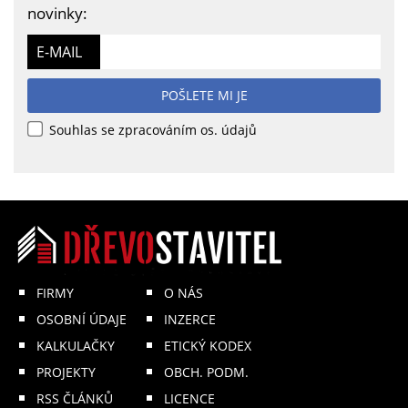
novinky:
E-MAIL
POŠLETE MI JE
Souhlas se zpracováním os. údajů
FIRMY
O NÁS
OSOBNÍ ÚDAJE
INZERCE
KALKULAČKY
ETICKÝ KODEX
PROJEKTY
OBCH. PODM.
RSS ČLÁNKŮ
LICENCE