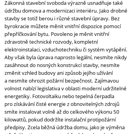
Zákonná stavební svoboda výrazně usnadňuje také
údržbu domova a modernizaci interiéru. Jako drobné
stavby se totiž berou i různé stavební úpravy. Bez
byrokracie můžete měnit vnitřní dispozice pomocí
přepříčkování bytu. Povoleno je měnit vnitřní
zdravotně technické rozvody, kompletní
elektroinstalaci, vzduchotechniku či systém vytápění.
Aby však byla úprava naprosto legální, nesmíte nikdy
zasáhnout do nosných konstrukcí stavby, nesmíte
změnit vzhled budovy ani způsob jejího užívání
a nesmíte ohrozit požární bezpečnost. Zajímavou
volnost nabízí legislativa v oblasti moderní udržitelné
energetiky. Fotovoltaiku nebo tepelná čerpadla
pro získávání čisté energie z obnovitelných zdrojů
smíte instalovat volně až do celkového výkonu 50
kilowattů, pokud dodržíte instalační protipožární
předpisy. Zcela běžná údržba domu, jako je výměna