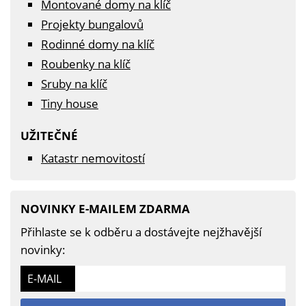
Montované domy na klíč
Projekty bungalovů
Rodinné domy na klíč
Roubenky na klíč
Sruby na klíč
Tiny house
UŽITEČNÉ
Katastr nemovitostí
NOVINKY E-MAILEM ZDARMA
Přihlaste se k odběru a dostávejte nejžhavější
novinky:
E-MAIL