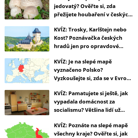
jedovatý? Ověřte si, zda
přežijete houbaření v českých
lesích
KVÍZ: Trosky, Karlštejn nebo
Kost? Poznávačka českých
hradů jen pro opravdové
znalce
KVÍZ: Je na slepé mapě
vyznačeno Polsko?
Vyzkoušejte si, zda se v Evropě
neztratíte
KVÍZ: Pamatujete si ještě, jak
vypadala domácnost za
socialismu? Většina lidí už
nemá tušení
KVÍZ: Poznáte na slepé mapě
všechny kraje? Ověřte si, jak