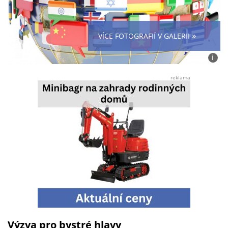
»
VÍCE FOTOGRAFIÍ V GALERII
i
Foto:
Canv
reklama
CC
Výzva pro bystré hlavy