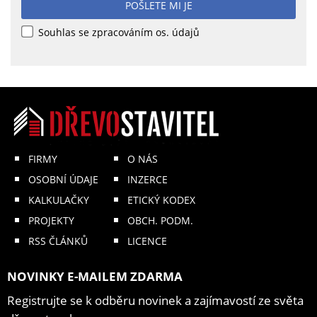
POŠLETE MI JE
Souhlas se zpracováním os. údajů
FIRMY
O NÁS
OSOBNÍ ÚDAJE
INZERCE
KALKULAČKY
ETICKÝ KODEX
PROJEKTY
OBCH. PODM.
RSS ČLÁNKŮ
LICENCE
NOVINKY E-MAILEM ZDARMA
Registrujte se k odběru novinek a zajímavostí ze světa