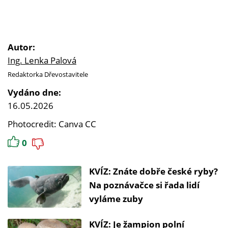
Autor:
Ing. Lenka Palová
Redaktorka Dřevostavitele
Vydáno dne:
16.05.2026
Photocredit: Canva CC
0
KVÍZ: Znáte dobře české ryby?
Na poznávačce si řada lidí
vyláme zuby
KVÍZ: Je žampion polní