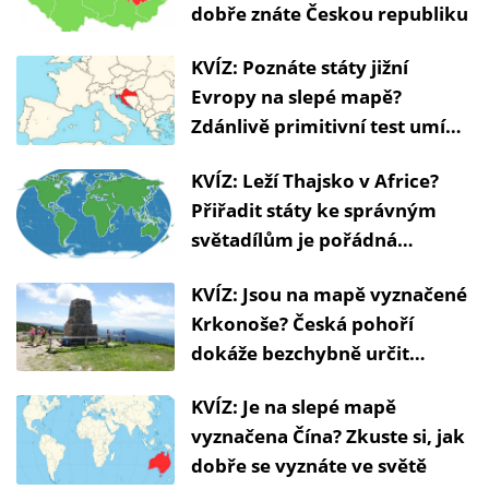
dobře znáte Českou republiku
KVÍZ: Poznáte státy jižní
Evropy na slepé mapě?
Zdánlivě primitivní test umí
nečekaně potrápit
KVÍZ: Leží Thajsko v Africe?
Přiřadit státy ke správným
světadílům je pořádná
zeměpisná výzva
KVÍZ: Jsou na mapě vyznačené
Krkonoše? Česká pohoří
dokáže bezchybně určit
překvapivě málo lidí
KVÍZ: Je na slepé mapě
vyznačena Čína? Zkuste si, jak
dobře se vyznáte ve světě