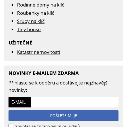
Rodinné domy na klíč
Roubenky na klíč
Sruby na klíč
Tiny house
UŽITEČNÉ
Katastr nemovitostí
NOVINKY E-MAILEM ZDARMA
Přihlaste se k odběru a dostávejte nejžhavější
novinky:
E-MAIL
POŠLETE MI JE
Souhlas se zpracováním os. údajů