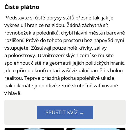
Čisté plátno
Představte si čisté obrysy států přesně tak, jak je
vykreslují hranice na glóbu. Žádná záchytná síť
rovnoběžek a poledníků, chybí hlavní města i barevné
rozlišení. Právě do tohoto prostoru bez nápověd nyní
vstupujete. Zůstávají pouze holé křivky, zálivy
a poloostrovy. U vnitrozemských zemí se musíte
spolehnout čistě na geometrii jejich politických hranic.
Jde o přímou konfrontaci vaší vizuální paměti s holou
realitou. Teprve prázdná plocha spolehlivě ukáže,
nakolik máte jednotlivé země skutečně zafixované
v hlavě.
SPUSTIT KVÍZ →