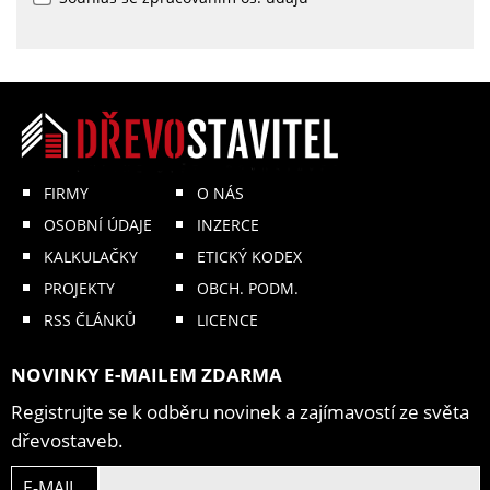
FIRMY
O NÁS
OSOBNÍ ÚDAJE
INZERCE
KALKULAČKY
ETICKÝ KODEX
PROJEKTY
OBCH. PODM.
RSS ČLÁNKŮ
LICENCE
NOVINKY E-MAILEM ZDARMA
Registrujte se k odběru novinek a zajímavostí ze světa
dřevostaveb.
E-MAIL