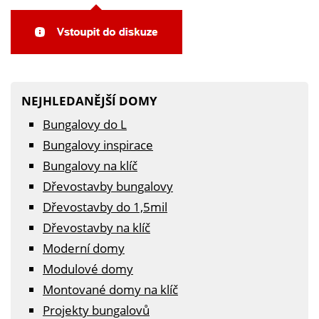
NEJHLEDANĚJŠÍ DOMY
Bungalovy do L
Bungalovy inspirace
Bungalovy na klíč
Dřevostavby bungalovy
Dřevostavby do 1,5mil
Dřevostavby na klíč
Moderní domy
Modulové domy
Montované domy na klíč
Projekty bungalovů