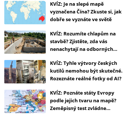
KVÍZ: Je na slepé mapě
vyznačena Čína? Zkuste si, jak
dobře se vyznáte ve světě
KVÍZ: Rozumíte chlapům na
stavbě? Zjistěte, zda vás
nenachytají na odborných
názvech
KVÍZ: Tyhle výtvory českých
kutilů nemohou být skutečné.
Rozeznáte reálné fotky od AI?
KVÍZ: Poznáte státy Evropy
podle jejich tvaru na mapě?
Zeměpisný test zvládne
málokdo