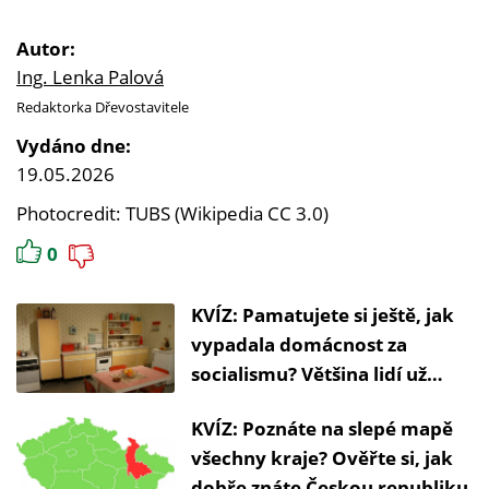
Autor:
Ing. Lenka Palová
Redaktorka Dřevostavitele
Vydáno dne:
19.05.2026
Photocredit: TUBS (Wikipedia CC 3.0)
0
KVÍZ: Pamatujete si ještě, jak
vypadala domácnost za
socialismu? Většina lidí už
nemá tušení
KVÍZ: Poznáte na slepé mapě
všechny kraje? Ověřte si, jak
dobře znáte Českou republiku