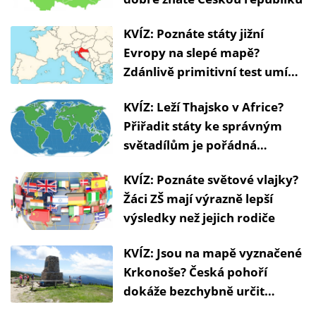
KVÍZ: Poznáte státy jižní
Evropy na slepé mapě?
Zdánlivě primitivní test umí
nečekaně potrápit
KVÍZ: Leží Thajsko v Africe?
Přiřadit státy ke správným
světadílům je pořádná
zeměpisná výzva
KVÍZ: Poznáte světové vlajky?
Žáci ZŠ mají výrazně lepší
výsledky než jejich rodiče
KVÍZ: Jsou na mapě vyznačené
Krkonoše? Česká pohoří
dokáže bezchybně určit
překvapivě málo lidí