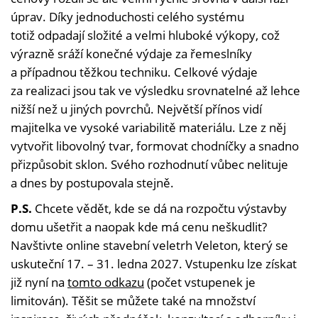
úprav. Díky jednoduchosti celého systému
totiž odpadají složité a velmi hluboké výkopy, což
výrazně sráží konečné výdaje za řemeslníky
a případnou těžkou techniku. Celkové výdaje
za realizaci jsou tak ve výsledku srovnatelné až lehce
nižší než u jiných povrchů. Největší přínos vidí
majitelka ve vysoké variabilitě materiálu. Lze z něj
vytvořit libovolný tvar, formovat chodníčky a snadno
přizpůsobit sklon. Svého rozhodnutí vůbec nelituje
a dnes by postupovala stejně.
P.S.
Chcete vědět, kde se dá na rozpočtu výstavby
domu ušetřit a naopak kde má cenu neškudlit?
Navštivte online stavební veletrh Veleton, který se
uskuteční 17. – 31. ledna 2027. Vstupenku lze získat
již nyní na
tomto odkazu
(počet vstupenek je
limitován). Těšit se můžete také na množství