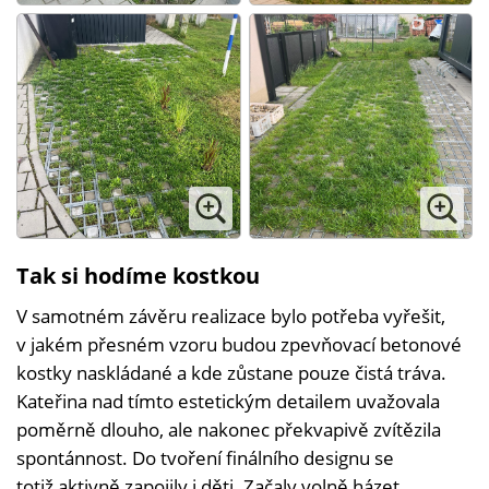
Tak si hodíme kostkou
V samotném závěru realizace bylo potřeba vyřešit,
v jakém přesném vzoru budou zpevňovací betonové
kostky naskládané a kde zůstane pouze čistá tráva.
Kateřina nad tímto estetickým detailem uvažovala
poměrně dlouho, ale nakonec překvapivě zvítězila
spontánnost. Do tvoření finálního designu se
totiž aktivně zapojily i děti. Začaly volně házet