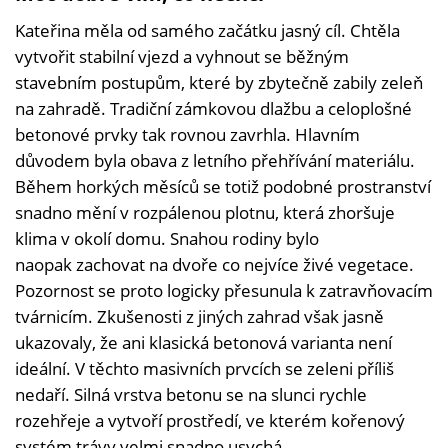
Kateřina měla od samého začátku jasný cíl. Chtěla
vytvořit stabilní vjezd a vyhnout se běžným
stavebním postupům, které by zbytečně zabily zeleň
na zahradě. Tradiční zámkovou dlažbu a celoplošné
betonové prvky tak rovnou zavrhla. Hlavním
důvodem byla obava z letního přehřívání materiálu.
Během horkých měsíců se totiž podobné prostranství
snadno mění v rozpálenou plotnu, která zhoršuje
klima v okolí domu. Snahou rodiny bylo
naopak zachovat na dvoře co nejvíce živé vegetace.
Pozornost se proto logicky přesunula k zatravňovacím
tvárnicím. Zkušenosti z jiných zahrad však jasně
ukazovaly, že ani klasická betonová varianta není
ideální. V těchto masivních prvcích se zeleni příliš
nedaří. Silná vrstva betonu se na slunci rychle
rozehřeje a vytvoří prostředí, ve kterém kořenový
systém trávy velmi snadno usychá.