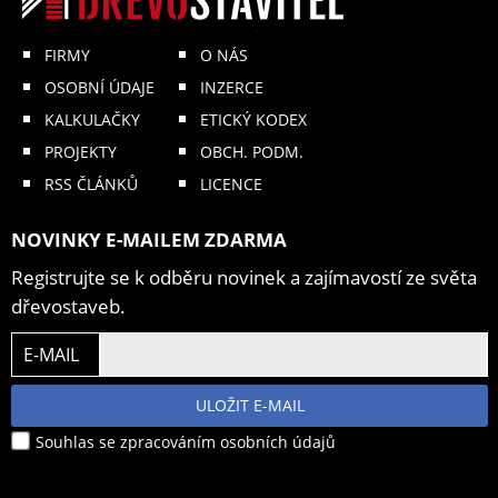
FIRMY
O NÁS
OSOBNÍ ÚDAJE
INZERCE
KALKULAČKY
ETICKÝ KODEX
PROJEKTY
OBCH. PODM.
RSS ČLÁNKŮ
LICENCE
NOVINKY E-MAILEM ZDARMA
Registrujte se k odběru novinek a zajímavostí ze světa
dřevostaveb.
E-MAIL
ULOŽIT E-MAIL
Souhlas se zpracováním osobních údajů