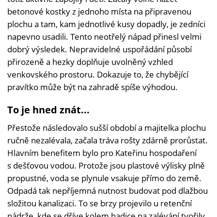
betonové kostky z jednoho místa na připravenou
plochu a tam, kam jednotlivé kusy dopadly, je zedníci
napevno usadili. Tento neotřelý nápad přinesl velmi
dobrý výsledek. Nepravidelné uspořádání působí
přirozeně a hezky doplňuje uvolněný vzhled
venkovského prostoru. Dokazuje to, že chybějící
pravítko může být na zahradě spíše výhodou.
To je hned znát...
Přestože následovalo sušší období a majitelka plochu
ručně nezalévala, začala tráva rošty zdárně prorůstat.
Hlavním benefitem bylo pro Kateřinu hospodaření
s dešťovou vodou. Protože jsou plastové výlisky plně
propustné, voda se plynule vsakuje přímo do země.
Odpadá tak nepříjemná nutnost budovat pod dlažbou
složitou kanalizaci. To se brzy projevilo u retenční
nádrže, kde se dříve kolem hadice na zalévání tvořily