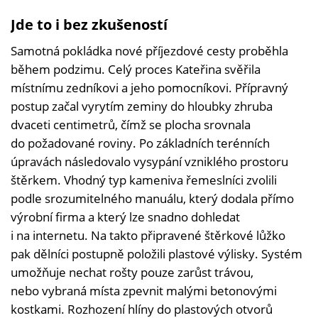
Jde to i bez zkušeností
Samotná pokládka nové příjezdové cesty proběhla
během podzimu. Celý proces Kateřina svěřila
místnímu zedníkovi a jeho pomocníkovi. Přípravný
postup začal vyrytím zeminy do hloubky zhruba
dvaceti centimetrů, čímž se plocha srovnala
do požadované roviny. Po základních terénních
úpravách následovalo vysypání vzniklého prostoru
štěrkem. Vhodný typ kameniva řemeslníci zvolili
podle srozumitelného manuálu, který dodala přímo
výrobní firma a který lze snadno dohledat
i na internetu. Na takto připravené štěrkové lůžko
pak dělníci postupně položili plastové výlisky. Systém
umožňuje nechat rošty pouze zarůst trávou,
nebo vybraná místa zpevnit malými betonovými
kostkami. Rozhození hlíny do plastových otvorů