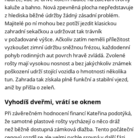
kaluže a bahno. Nová zpevněná plocha nepředstavuje
z hlediska běžné údržby žádný zásadní problém.
Majitelé po ní mohou bez potíží jezdit klasickou
zahradní sekačkou a udržovat tak trávník
v požadované výšce. Ačkoliv zatím neměli příležitost
vyzkoušet zimní údržbu sněžnou frézou, každodenní
pohyb rodinných aut povrch hravě zvládá. Zvolené
rošty mají vysokou nosnost a bez jakýchkoliv známek
poškození udrží stojící vozidla o hmotnosti několika
tun. Zahrada tak získala plně funkční a stabilní vjezd,
aniž by přišla o zeleň.
Vyhodíš dveřmi, vrátí se oknem
Při závěrečném hodnocení financí Kateřina podotýká,
že samotné plastové rošty vycházejí o něco dráž
než běžně dostupná zámková dlažba. Tento počáteční
cenový rozdíl se ale velmi rychle srovná v další fázi