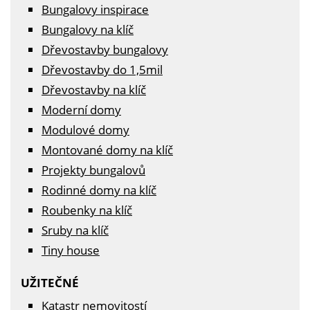
Bungalovy inspirace
Bungalovy na klíč
Dřevostavby bungalovy
Dřevostavby do 1,5mil
Dřevostavby na klíč
Moderní domy
Modulové domy
Montované domy na klíč
Projekty bungalovů
Rodinné domy na klíč
Roubenky na klíč
Sruby na klíč
Tiny house
UŽITEČNÉ
Katastr nemovitostí