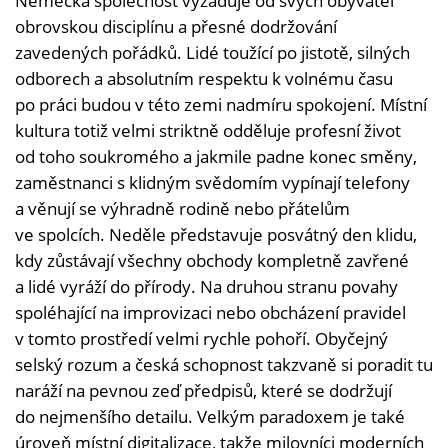
Německá společnost vyžaduje od svých obyvatel
obrovskou disciplínu a přesné dodržování
zavedených pořádků. Lidé toužící po jistotě, silných
odborech a absolutním respektu k volnému času
po práci budou v této zemi nadmíru spokojení. Místní
kultura totiž velmi striktně odděluje profesní život
od toho soukromého a jakmile padne konec směny,
zaměstnanci s klidným svědomím vypínají telefony
a věnují se výhradně rodině nebo přátelům
ve spolcích. Neděle představuje posvátný den klidu,
kdy zůstávají všechny obchody kompletně zavřené
a lidé vyráží do přírody. Na druhou stranu povahy
spoléhající na improvizaci nebo obcházení pravidel
v tomto prostředí velmi rychle pohoří. Obyčejný
selský rozum a česká schopnost takzvaně si poradit tu
naráží na pevnou zeď předpisů, které se dodržují
do nejmenšího detailu. Velkým paradoxem je také
úroveň místní digitalizace, takže milovníci moderních