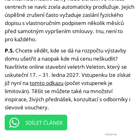
centrech se navíc zcela automaticky prodlužuje. Jejich
úspěšné zrušení často vyžaduje zaslání fyzického
dopisu s vlastnoručním podpisem několik měsíců
před samotným vypršením smlouvy. Inu, není to
pro každého.
P.S.
Chcete vědět, kde se dá na rozpočtu výstavby
domu ušetřit a naopak kde má cenu neškudlit?
Navštivte online stavební veletrh Veleton, který se
uskuteční 17. – 31. ledna 2027. Vstupenku lze získat
již nyní na
tomto odkazu
(počet vstupenek je
limitován). Těšit se můžete také na množství
inspirace, živých přednášek, konzultací s odborníky i
slevové vouchery.
SDÍLET ČLÁNEK
reklama