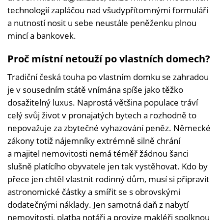
technologií zapláčou nad všudypřítomnými formuláři
a nutností nosit u sebe neustále peněženku plnou
mincí a bankovek.
Proč místní netouží po vlastních domech?
Tradiční česká touha po vlastním domku se zahradou
je v sousedním státě vnímána spíše jako těžko
dosažitelný luxus. Naprostá většina populace tráví
celý svůj život v pronajatých bytech a rozhodně to
nepovažuje za zbytečné vyhazování peněz. Německé
zákony totiž nájemníky extrémně silně chrání
a majitel nemovitosti nemá téměř žádnou šanci
slušně platícího obyvatele jen tak vystěhovat. Kdo by
přece jen chtěl vlastnit rodinný dům, musí si připravit
astronomické částky a smířit se s obrovskými
dodatečnými náklady. Jen samotná daň z nabytí
nemovitosti, platba notáři a provize makléři spolknou