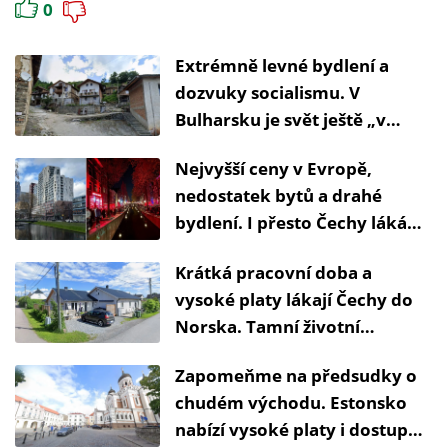
0
Extrémně levné bydlení a
dozvuky socialismu. V
Bulharsku je svět ještě „v
pořádku“
Nejvyšší ceny v Evropě,
nedostatek bytů a drahé
bydlení. I přesto Čechy láká
život v Holandsku
Krátká pracovní doba a
vysoké platy lákají Čechy do
Norska. Tamní životní
standard ale není pro každého
Zapomeňme na předsudky o
chudém východu. Estonsko
nabízí vysoké platy i dostupné