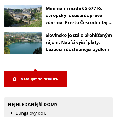
bydlení
Minimální mzda 65 677 Kč,
evropský luxus a doprava
zdarma. Přesto Češi odmítají v
Lucembursku žít
Slovinsko je stále přehlíženým
rájem. Nabízí vyšší platy,
bezpečí i dostupnější bydlení
NEJHLEDANĚJŠÍ DOMY
Bungalovy do L