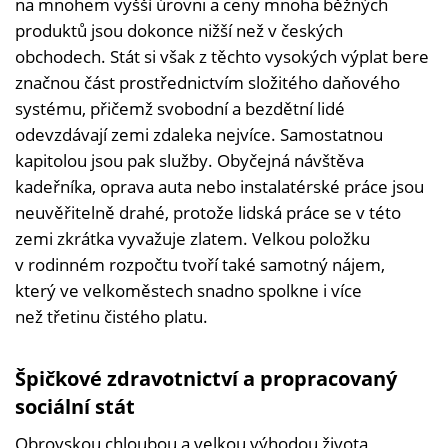
na mnohem vyšší úrovni a ceny mnoha běžných
produktů jsou dokonce nižší než v českých
obchodech. Stát si však z těchto vysokých výplat bere
značnou část prostřednictvím složitého daňového
systému, přičemž svobodní a bezdětní lidé
odevzdávají zemi zdaleka nejvíce. Samostatnou
kapitolou jsou pak služby. Obyčejná návštěva
kadeřníka, oprava auta nebo instalatérské práce jsou
neuvěřitelně drahé, protože lidská práce se v této
zemi zkrátka vyvažuje zlatem. Velkou položku
v rodinném rozpočtu tvoří také samotný nájem,
který ve velkoměstech snadno spolkne i více
než třetinu čistého platu.
Špičkové zdravotnictví a propracovaný
sociální stát
Obrovskou chloubou a velkou výhodou života