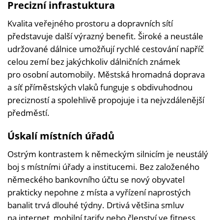
Precizní infrastuktura
Kvalita veřejného prostoru a dopravních sítí
představuje další výrazný benefit. Široké a neustále
udržované dálnice umožňují rychlé cestování napříč
celou zemí bez jakýchkoliv dálničních známek
pro osobní automobily. Městská hromadná doprava
a síť příměstských vlaků funguje s obdivuhodnou
precizností a spolehlivě propojuje i ta nejvzdálenější
předměstí.
Úskalí místních úřadů
Ostrým kontrastem k německým silnicím je neustálý
boj s místními úřady a institucemi. Bez založeného
německého bankovního účtu se nový obyvatel
prakticky nepohne z místa a vyřízení naprostých
banalit trvá dlouhé týdny. Drtivá většina smluv
na internet, mobilní tarify nebo členství ve fitness