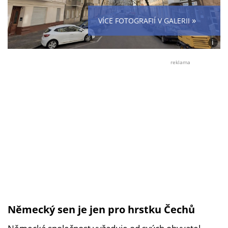
»
VÍCE FOTOGRAFIÍ V GALERII
i
Foto:
posky
reklama
čten
Dřevo
Německý sen je jen pro hrstku Čechů