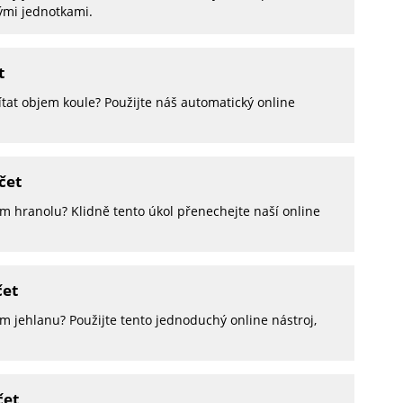
ými jednotkami.
t
tat objem koule? Použijte náš automatický online
čet
em hranolu? Klidně tento úkol přenechejte naší online
čet
m jehlanu? Použijte tento jednoduchý online nástroj,
čet