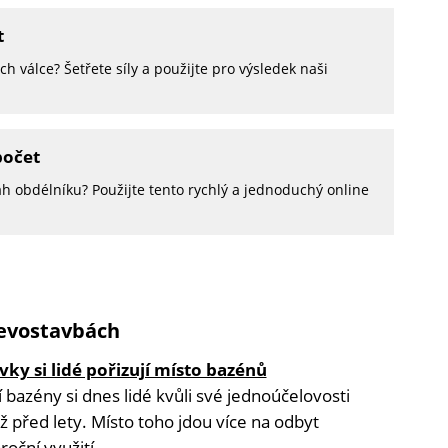
t
ch válce? Šetřete síly a použijte pro výsledek naši
počet
ah obdélníku? Použijte tento rychlý a jednoduchý online
řevostavbách
vky si lidé pořizují místo bazénů
 bazény si dnes lidé kvůli své jednoúčelovosti
ž před lety. Místo toho jdou více na odbyt
roční využití...