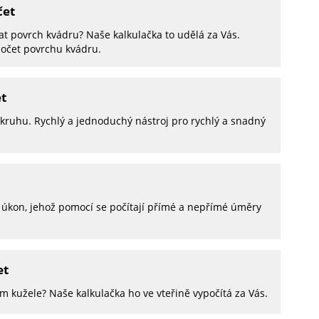
čet
at povrch kvádru? Naše kalkulačka to udělá za Vás.
ýpočet povrchu kvádru.
t
kruhu. Rychlý a jednoduchý nástroj pro rychlý a snadný
 úkon, jehož pomocí se počítají přímé a nepřímé úměry
et
m kužele? Naše kalkulačka ho ve vteřině vypočítá za Vás.