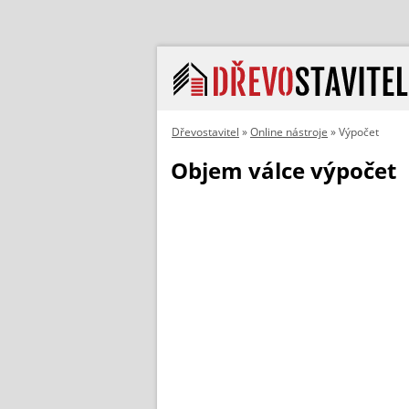
Dřevostavitel
»
Online nástroje
» Výpočet
Objem válce výpočet