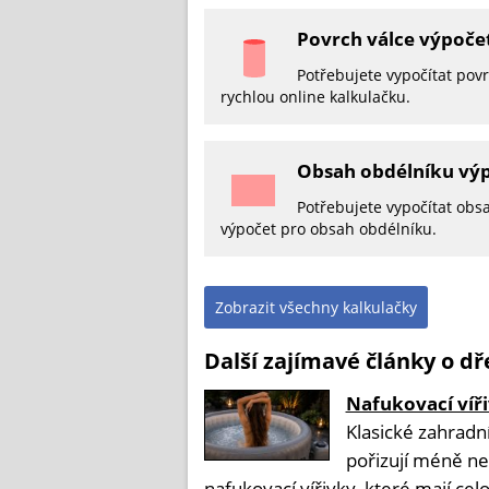
Povrch válce výpoče
Potřebujete vypočítat povr
rychlou online kalkulačku.
Obsah obdélníku vý
Potřebujete vypočítat obs
výpočet pro obsah obdélníku.
Zobrazit všechny kalkulačky
Další zajímavé články o d
Nafukovací víři
Klasické zahradní
pořizují méně ne
nafukovací vířivky, které mají celo