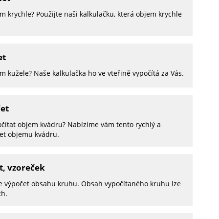
m krychle? Použijte naši kalkulačku, která objem krychle
et
m kužele? Naše kalkulačka ho ve vteřině vypočítá za Vás.
et
ypočítat objem kvádru? Nabízíme vám tento rychlý a
čet objemu kvádru.
, vzoreček
ne výpočet obsahu kruhu. Obsah vypočítaného kruhu lze
ch.