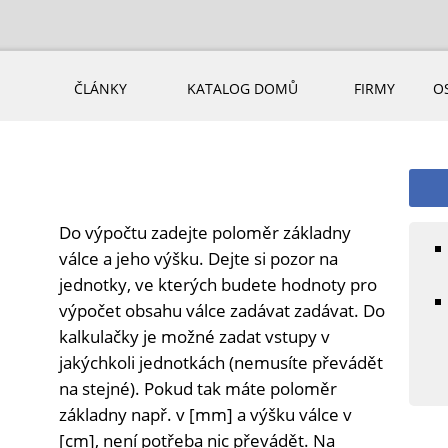
ČLÁNKY
KATALOG DOMŮ
FIRMY
O
Do výpočtu zadejte poloměr základny
válce a jeho výšku. Dejte si pozor na
jednotky, ve kterých budete hodnoty pro
výpočet obsahu válce zadávat zadávat. Do
kalkulačky je možné zadat vstupy v
jakýchkoli jednotkách (nemusíte převádět
na stejné). Pokud tak máte poloměr
základny např. v [mm] a výšku válce v
[cm], není potřeba nic převádět. Na