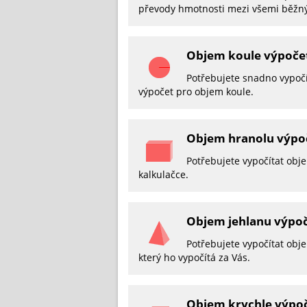
převody hmotnosti mezi všemi běžn
Objem koule výpoče
Potřebujete snadno vypočí
výpočet pro objem koule.
Objem hranolu výpo
Potřebujete vypočítat obj
kalkulačce.
Objem jehlanu výpo
Potřebujete vypočítat obje
který ho vypočítá za Vás.
Objem krychle výpo