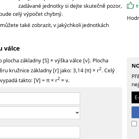
zadávané jednotky si dejte skutečně pozor,
1
bude celý výpočet chybný.
Hodn
můžete také zobrazit, v jakýchkoli jednotkách
u válce
 plocha základny [S] × výška válce [v]. Plocha
NO
2
ru kružnice základny [r] jako: 3,14 (π) × r
. Celý
Při
2
ypadá takto: [V] = π × r
× v.
nej
E