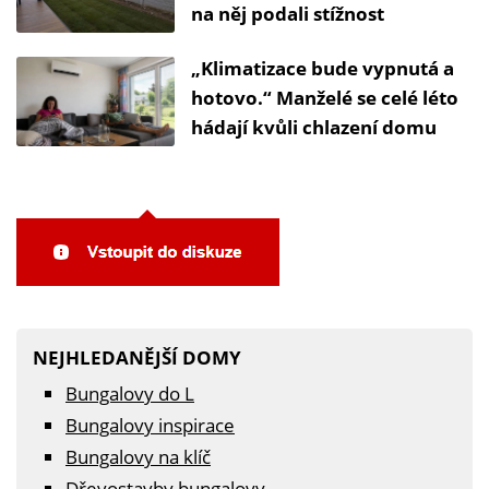
na něj podali stížnost
„Klimatizace bude vypnutá a
hotovo.“ Manželé se celé léto
hádají kvůli chlazení domu
NEJHLEDANĚJŠÍ DOMY
Bungalovy do L
Bungalovy inspirace
Bungalovy na klíč
Dřevostavby bungalovy