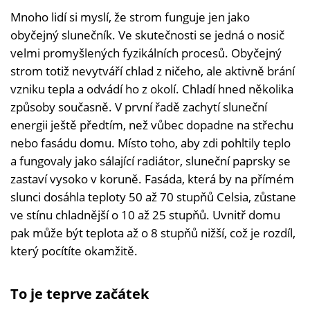
Mnoho lidí si myslí, že strom funguje jen jako
obyčejný slunečník. Ve skutečnosti se jedná o nosič
velmi promyšlených fyzikálních procesů. Obyčejný
strom totiž nevytváří chlad z ničeho, ale aktivně brání
vzniku tepla a odvádí ho z okolí. Chladí hned několika
způsoby současně. V první řadě zachytí sluneční
energii ještě předtím, než vůbec dopadne na střechu
nebo fasádu domu. Místo toho, aby zdi pohltily teplo
a fungovaly jako sálající radiátor, sluneční paprsky se
zastaví vysoko v koruně. Fasáda, která by na přímém
slunci dosáhla teploty 50 až 70 stupňů Celsia, zůstane
ve stínu chladnější o 10 až 25 stupňů. Uvnitř domu
pak může být teplota až o 8 stupňů nižší, což je rozdíl,
který pocítíte okamžitě.
To je teprve začátek