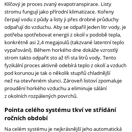
Klíčový je proces zvaný evapotranspirace. Listy
stromu fungují jako přírodní klimatizace. Kořeny
čerpají vodu z půdy a listy ji přes drobné průduchy
odpařují do vzduchu. Aby se odpařil jeden litr vody, je
potřeba spotřebovat energii z okolí v podobě tepla,
konkrétně asi 2,4 megajoulů (takzvané latentní teplo
vypařování). Během horkého dne dokáže vzrostlý
strom takto odpařit sto až tři sta litrů vody. Tento
fyzikální proces aktivně odebírá teplo z okolí a vzduch
pod korunou je tak o několik stupňů chladnější
než na otevřeném slunci. Zároveň listoví zpomaluje
proudění horkého vzduchu a eliminuje sálání
z okolních rozpálených povrchů.
Pointa celého systému tkví ve střídání
ročních období
Na celém systému je nejkrásnější jeho automatická