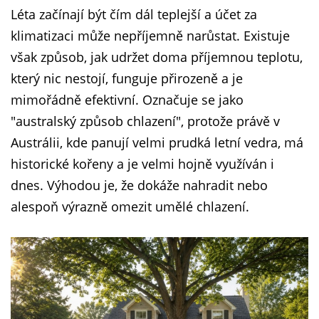
Léta začínají být čím dál teplejší a účet za
klimatizaci může nepříjemně narůstat. Existuje
však způsob, jak udržet doma příjemnou teplotu,
který nic nestojí, funguje přirozeně a je
mimořádně efektivní. Označuje se jako
"australský způsob chlazení", protože právě v
Austrálii, kde panují velmi prudká letní vedra, má
historické kořeny a je velmi hojně využíván i
dnes. Výhodou je, že dokáže nahradit nebo
alespoň výrazně omezit umělé chlazení.