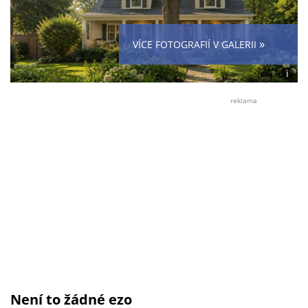
»
VÍCE FOTOGRAFIÍ V GALERII
i
Foto:
Wikim
reklama
CC
BY
4.0
(Rand
Není to žádné ezo