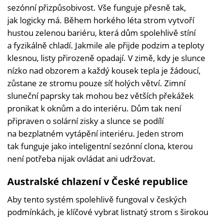
sezónní přizpůsobivost. Vše funguje přesně tak,
jak logicky má. Během horkého léta strom vytvoří
hustou zelenou bariéru, která dům spolehlivě stíní
a fyzikálně chladí. Jakmile ale přijde podzim a teploty
klesnou, listy přirozeně opadají. V zimě, kdy je slunce
nízko nad obzorem a každý kousek tepla je žádoucí,
zůstane ze stromu pouze síť holých větví. Zimní
sluneční paprsky tak mohou bez větších překážek
pronikat k oknům a do interiéru. Dům tak není
připraven o solární zisky a slunce se podílí
na bezplatném vytápění interiéru. Jeden strom
tak funguje jako inteligentní sezónní clona, kterou
není potřeba nijak ovládat ani udržovat.
Australské chlazení v České republice
Aby tento systém spolehlivě fungoval v českých
podmínkách, je klíčové vybrat listnatý strom s širokou