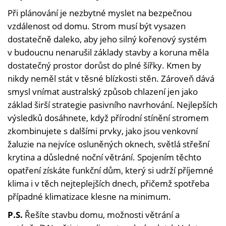
Při plánování je nezbytné myslet na bezpečnou
vzdálenost od domu. Strom musí být vysazen
dostatečně daleko, aby jeho silný kořenový systém
v budoucnu nenarušil základy stavby a koruna měla
dostatečný prostor dorůst do plné šířky. Kmen by
nikdy neměl stát v těsné blízkosti stěn. Zároveň dává
smysl vnímat australský způsob chlazení jen jako
základ širší strategie pasivního navrhování. Nejlepších
výsledků dosáhnete, když přírodní stínění stromem
zkombinujete s dalšími prvky, jako jsou venkovní
žaluzie na nejvíce osluněných oknech, světlá střešní
krytina a důsledné noční větrání. Spojením těchto
opatření získáte funkční dům, který si udrží příjemné
klima i v těch nejteplejších dnech, přičemž spotřeba
případné klimatizace klesne na minimum.
P.S.
Řešíte stavbu domu, možnosti větrání a