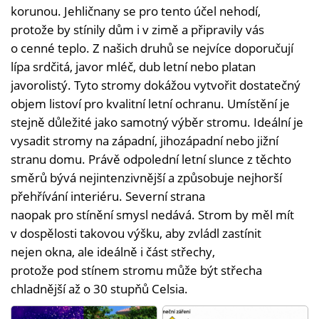
korunou. Jehličnany se pro tento účel nehodí,
protože by stínily dům i v zimě a připravily vás
o cenné teplo. Z našich druhů se nejvíce doporučují
lípa srdčitá, javor mléč, dub letní nebo platan
javorolistý. Tyto stromy dokážou vytvořit dostatečný
objem listoví pro kvalitní letní ochranu. Umístění je
stejně důležité jako samotný výběr stromu. Ideální je
vysadit stromy na západní, jihozápadní nebo jižní
stranu domu. Právě odpolední letní slunce z těchto
směrů bývá nejintenzivnější a způsobuje nejhorší
přehřívání interiéru. Severní strana
naopak pro stínění smysl nedává. Strom by měl mít
v dospělosti takovou výšku, aby zvládl zastínit
nejen okna, ale ideálně i část střechy,
protože pod stínem stromu může být střecha
chladnější až o 30 stupňů Celsia.