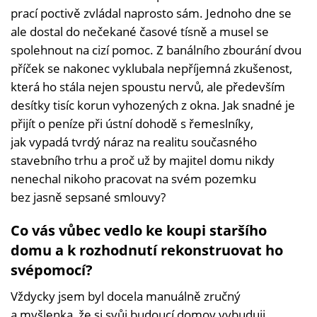
prací poctivě zvládal naprosto sám. Jednoho dne se
ale dostal do nečekané časové tísně a musel se
spolehnout na cizí pomoc. Z banálního zbourání dvou
příček se nakonec vyklubala nepříjemná zkušenost,
která ho stála nejen spoustu nervů, ale především
desítky tisíc korun vyhozených z okna. Jak snadné je
přijít o peníze při ústní dohodě s řemeslníky,
jak vypadá tvrdý náraz na realitu současného
stavebního trhu a proč už by majitel domu nikdy
nenechal nikoho pracovat na svém pozemku
bez jasně sepsané smlouvy?
Co vás vůbec vedlo ke koupi staršího
domu a k rozhodnutí rekonstruovat ho
svépomocí?
Vždycky jsem byl docela manuálně zručný
a myšlenka, že si svůj budoucí domov vybuduji