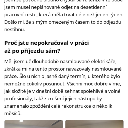
jsem musel neplánovaně odjet na desetidenní
pracovní cestu, která měla trvat déle než jeden týden.
Došlo mi, že s mým omezeným časem to do odjezdu
nestihnu.
Proč jste nepokračoval v práci
až po příjezdu sám?
Měl jsem už dlouhodobě nasmlouvané elektrikáře,
zkrátka mi na tento prostor navazovaly nasmlouvané
práce. Šlo u nich o jasně daný termín, u kterého bylo
nemožné cokoliv posunout. Všichni moc dobře víme,
jak složité je v dnešní době sehnat spolehlivé a volné
profesionály, takže zrušení jejich nástupu by
znamenalo zpoždění celé rekonstrukce o několik
měsíců.