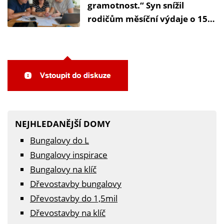
gramotnost.“ Syn snížil
rodičům měsíční výdaje o 15
tisíc korun
NEJHLEDANĚJŠÍ DOMY
Bungalovy do L
Bungalovy inspirace
Bungalovy na klíč
Dřevostavby bungalovy
Dřevostavby do 1,5mil
Dřevostavby na klíč