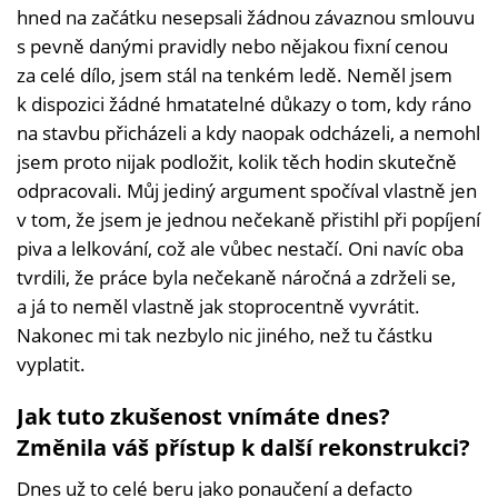
hned na začátku nesepsali žádnou závaznou smlouvu
s pevně danými pravidly nebo nějakou fixní cenou
za celé dílo, jsem stál na tenkém ledě. Neměl jsem
k dispozici žádné hmatatelné důkazy o tom, kdy ráno
na stavbu přicházeli a kdy naopak odcházeli, a nemohl
jsem proto nijak podložit, kolik těch hodin skutečně
odpracovali. Můj jediný argument spočíval vlastně jen
v tom, že jsem je jednou nečekaně přistihl při popíjení
piva a lelkování, což ale vůbec nestačí. Oni navíc oba
tvrdili, že práce byla nečekaně náročná a zdrželi se,
a já to neměl vlastně jak stoprocentně vyvrátit.
Nakonec mi tak nezbylo nic jiného, než tu částku
vyplatit.
Jak tuto zkušenost vnímáte dnes?
Změnila váš přístup k další rekonstrukci?
Dnes už to celé beru jako ponaučení a defacto