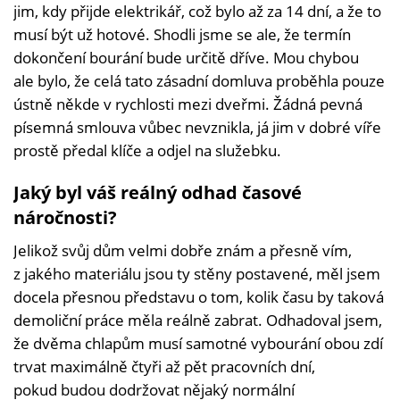
jim, kdy přijde elektrikář, což bylo až za 14 dní, a že to
musí být už hotové. Shodli jsme se ale, že termín
dokončení bourání bude určitě dříve. Mou chybou
ale bylo, že celá tato zásadní domluva proběhla pouze
ústně někde v rychlosti mezi dveřmi. Žádná pevná
písemná smlouva vůbec nevznikla, já jim v dobré víře
prostě předal klíče a odjel na služebku.
Jaký byl váš reálný odhad časové
náročnosti?
Jelikož svůj dům velmi dobře znám a přesně vím,
z jakého materiálu jsou ty stěny postavené, měl jsem
docela přesnou představu o tom, kolik času by taková
demoliční práce měla reálně zabrat. Odhadoval jsem,
že dvěma chlapům musí samotné vybourání obou zdí
trvat maximálně čtyři až pět pracovních dní,
pokud budou dodržovat nějaký normální