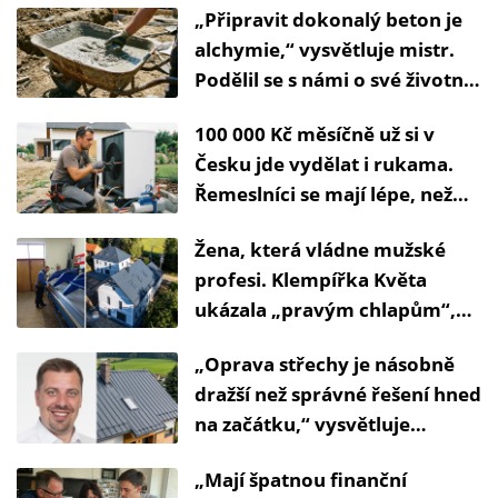
„Připravit dokonalý beton je
alchymie,“ vysvětluje mistr.
Podělil se s námi o své životní
zkušenosti
100 000 Kč měsíčně už si v
Česku jde vydělat i rukama.
Řemeslníci se mají lépe, než
mnozí manažeři
Žena, která vládne mužské
profesi. Klempířka Květa
ukázala „pravým chlapům“,
jak se dělá řemeslo
„Oprava střechy je násobně
dražší než správné řešení hned
na začátku,“ vysvětluje
specialista na střechy
„Mají špatnou finanční