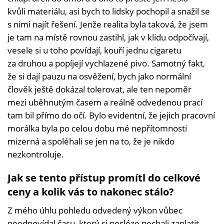
kvůli materiálu, asi bych to lidsky pochopil a snažil se
s nimi najít řešení. Jenže realita byla taková, že jsem
je tam na místě rovnou zastihl, jak v klidu odpočívají,
vesele si u toho povídají, kouří jednu cigaretu
za druhou a popíjejí vychlazené pivo. Samotný fakt,
že si dají pauzu na osvěžení, bych jako normální
člověk ještě dokázal tolerovat, ale ten nepoměr
mezi uběhnutým časem a reálně odvedenou prací
tam bil přímo do očí. Bylo evidentní, že jejich pracovní
morálka byla po celou dobu mé nepřítomnosti
mizerná a spoléhali se jen na to, že je nikdo
nezkontroluje.
Jak se tento přístup promítl do celkové
ceny a kolik vás to nakonec stálo?
Z mého úhlu pohledu odvedený výkon vůbec
neodpovídal času, který si posléze nechali zaplatit.