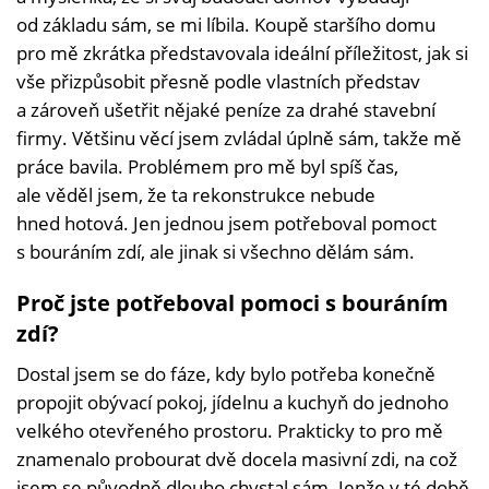
od základu sám, se mi líbila. Koupě staršího domu
pro mě zkrátka představovala ideální příležitost, jak si
vše přizpůsobit přesně podle vlastních představ
a zároveň ušetřit nějaké peníze za drahé stavební
firmy. Většinu věcí jsem zvládal úplně sám, takže mě
práce bavila. Problémem pro mě byl spíš čas,
ale věděl jsem, že ta rekonstrukce nebude
hned hotová. Jen jednou jsem potřeboval pomoct
s bouráním zdí, ale jinak si všechno dělám sám.
Proč jste potřeboval pomoci s bouráním
zdí?
Dostal jsem se do fáze, kdy bylo potřeba konečně
propojit obývací pokoj, jídelnu a kuchyň do jednoho
velkého otevřeného prostoru. Prakticky to pro mě
znamenalo probourat dvě docela masivní zdi, na což
jsem se původně dlouho chystal sám. Jenže v té době