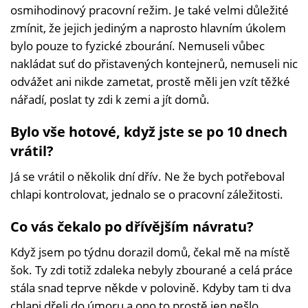
osmihodinový pracovní režim. Je také velmi důležité
zmínit, že jejich jediným a naprosto hlavním úkolem
bylo pouze to fyzické zbourání. Nemuseli vůbec
nakládat suť do přistavených kontejnerů, nemuseli nic
odvážet ani nikde zametat, prostě měli jen vzít těžké
nářadí, poslat ty zdi k zemi a jít domů.
Bylo vše hotové, když jste se po 10 dnech
vrátil?
Já se vrátil o několik dní dřív. Ne že bych potřeboval
chlapi kontrolovat, jednalo se o pracovní záležitosti.
Co vás čekalo po dřívějším návratu?
Když jsem po týdnu dorazil domů, čekal mě na místě
šok. Ty zdi totiž zdaleka nebyly zbourané a celá práce
stála snad teprve někde v polovině. Kdyby tam ti dva
chlapi dřeli do úmoru a ono to prostě jen nešlo