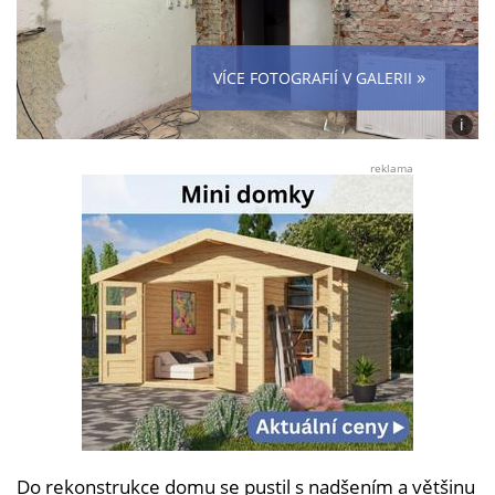
»
VÍCE FOTOGRAFIÍ V GALERII
i
Foto:
posky
reklama
čten
Dřevo
Do rekonstrukce domu se pustil s nadšením a většinu