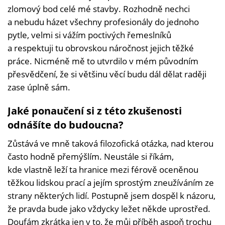
zlomový bod celé mé stavby. Rozhodně nechci
a nebudu házet všechny profesionály do jednoho
pytle, velmi si vážím poctivých řemeslníků
a respektuji tu obrovskou náročnost jejich těžké
práce. Nicméně mě to utvrdilo v mém původním
přesvědčení, že si většinu věcí budu dál dělat raději
zase úplně sám.
Jaké ponaučení si z této zkušenosti
odnášíte do budoucna?
Zůstává ve mně taková filozofická otázka, nad kterou
často hodně přemýšlím. Neustále si říkám,
kde vlastně leží ta hranice mezi férově oceněnou
těžkou lidskou prací a jejím sprostým zneužíváním ze
strany některých lidí. Postupně jsem dospěl k názoru,
že pravda bude jako vždycky ležet někde uprostřed.
Doufám zkrátka jen v to, že můj příběh aspoň trochu