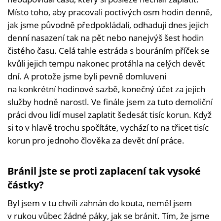
Místo toho, aby pracovali poctivých osm hodin denně,
jak jsme původně předpokládali, odhaduji dnes jejich
denní nasazení tak na pět nebo nanejvýš šest hodin
čistého času. Celá tahle estráda s bouráním příček se
kvůli jejich tempu nakonec protáhla na celých devět
dní. A protože jsme byli pevně domluveni
na konkrétní hodinové sazbě, konečný účet za jejich
služby hodně narostl. Ve finále jsem za tuto demoliční
práci dvou lidí musel zaplatit šedesát tisíc korun. Když
si to v hlavě trochu spočítáte, vychází to na třicet tisíc
korun pro jednoho člověka za devět dní práce.
Bránil jste se proti zaplacení tak vysoké
částky?
Byl jsem v tu chvíli zahnán do kouta, neměl jsem
v rukou vůbec žádné páky, jak se bránit. Tím, že jsme