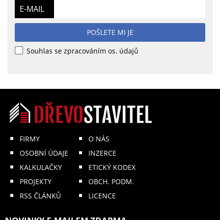
E-MAIL
POŠLETE MI JE
Souhlas se zpracováním os. údajů
FIRMY
O NÁS
OSOBNÍ ÚDAJE
INZERCE
KALKULAČKY
ETICKÝ KODEX
PROJEKTY
OBCH. PODM.
RSS ČLÁNKŮ
LICENCE