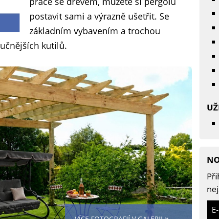
práce se dřevem, můžete si pergolu
postavit sami a výrazně ušetřit. Se
základním vybavením a trochou
ručnějších kutilů.
UŽ
NO
Při
nej
E
»
VÍCE FOTOGRAFIÍ V GALERII