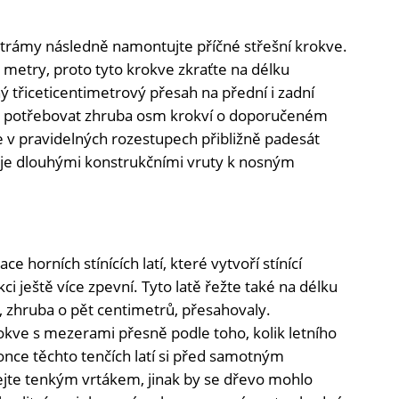
trámy následně namontujte příčné střešní krokve.
i metry, proto tyto krokve zkraťte na délku
ný třiceticentimetrový přesah na přední i zadní
e potřebovat zhruba osm krokví o doporučeném
 v pravidelných rozestupech přibližně padesát
 je dlouhými konstrukčními vruty k nosným
 horních stínících latí, které vytvoří stínící
i ještě více zpevní. Tyto latě řežte také na délku
, zhruba o pět centimetrů, přesahovaly.
kve s mezerami přesně podle toho, kolik letního
once těchto tenčích latí si před samotným
ejte tenkým vrtákem, jinak by se dřevo mohlo