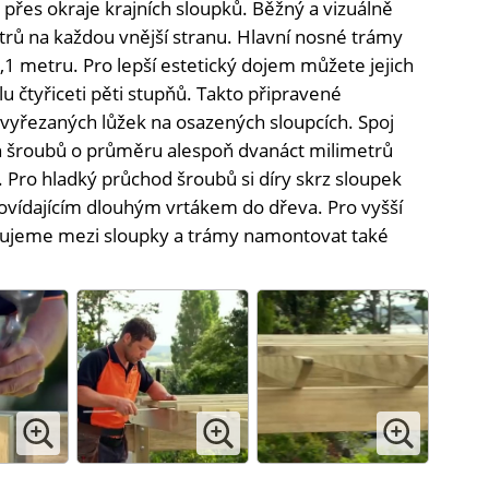
přes okraje krajních sloupků. Běžný a vizuálně
trů na každou vnější stranu. Hlavní nosné trámy
,1 metru. Pro lepší estetický dojem můžete jejich
 čtyřiceti pěti stupňů. Takto připravené
 vyřezaných lůžek na osazených sloupcích. Spoj
h šroubů o průměru alespoň dvanáct milimetrů
 Pro hladký průchod šroubů si díry skrz sloupek
povídajícím dlouhým vrtákem do dřeva. Pro vyšší
čujeme mezi sloupky a trámy namontovat také