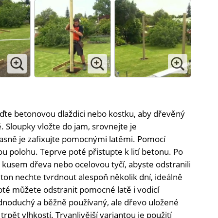
te betonovou dlaždici nebo kostku, aby dřevěný
 Sloupky vložte do jam, srovnejte je
asně je zafixujte pomocnými latěmi. Pomocí
ou polohu. Teprve poté přistupte k lití betonu. Po
on kusem dřeva nebo ocelovou tyčí, abyste odstranili
on nechte tvrdnout alespoň několik dní, ideálně
oté můžete odstranit pomocné latě i vodicí
ednoduchý a běžně používaný, ale dřevo uložené
pět vlhkostí. Trvanlivější variantou je použití