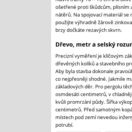
ošetřené proti škůdcům, plísním
nátěrů. Na spojovací materiál se 
použijte výhradně žárově zinkovan
brzy dočkáte rezavých skvrn.
Dřevo, metr a selský roz
Precizní vyměření je klíčovým z
dřevěných kolíků a stavebního pr
Aby byla stavba dokonale pravoúh
co nejpřesněji shodné. Jakmile má
základových děr. Pro pergolu tě
osmdesáti centimetrů, v chladnějš
kvůli promrzání půdy. Šířka výko
centimetrů. Před samotným kopá
místech pod zemí nevedou inženýr
potrubí.