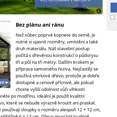
i
Foto:
Michal
reklama
Bez plánu ani ránu
V.
(se
Než vůbec poprvé kopnete do země, je
souhlasem)
nutné si ujasnit rozměry, umístění a také
druh materiálu. Náš stavební postup
počítá s dřevěnou konstrukcí o půdorysu
tři a půl na tři metry. Dalším krokem je
příprava samotného řeziva. Nejčastěji se
používá smrkové dřevo, protože je dobře
dostupné a cenově příznivé, ale pokud
chcete vyšší odolnost vůči vlhkosti
te po modřínu. Ideální je použít kvalitní
o, které se nebude výrazně kroutit ani praskat.
ě používají sloupky o rozměru alespoň 12 × 12 cm,
přibližně 6 × 12 cm. Dřevo musí být kvalitně