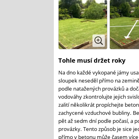
Tohle musí držet roky
Na dno každé vykopané jámy usaď
sloupek neseděl přímo na zemině.
podle natažených provázků a doč
vodováhy zkontrolujte jejich svisl
zalití několikrát propíchejte bet
zachycené vzduchové bubliny. Bet
pět až sedm dní podle počasí, a p
provázky. Tento způsob je sice j
přímo v betonu může časem více tr