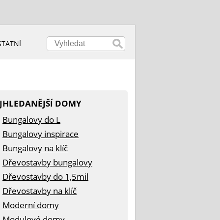
STATNÍ
JHLEDANĚJŠÍ DOMY
Bungalovy do L
Bungalovy inspirace
Bungalovy na klíč
Dřevostavby bungalovy
Dřevostavby do 1,5mil
Dřevostavby na klíč
Moderní domy
Modulové domy