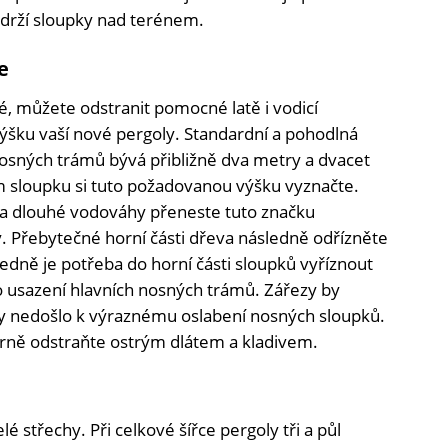
 drží sloupky nad terénem.
e
, můžete odstranit pomocné latě i vodicí
ýšku vaší nové pergoly. Standardní a pohodlná
osných trámů bývá přibližně dva metry a dvacet
sloupku si tuto požadovanou výšku vyznačte.
a dlouhé vodováhy přeneste tuto značku
y. Přebytečné horní části dřeva následně odřízněte
ledně je potřeba do horní části sloupků vyříznout
ro usazení hlavních nosných trámů. Zářezy by
y nedošlo k výraznému oslabení nosných sloupků.
rně odstraňte ostrým dlátem a kladivem.
é střechy. Při celkové šířce pergoly tři a půl