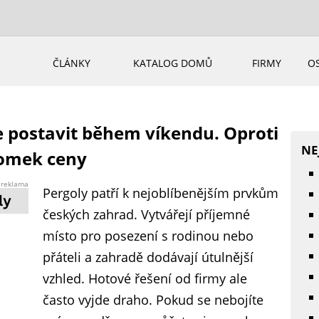
ČLÁNKY
KATALOG DOMŮ
FIRMY
O
e postavit během víkendu. Oproti
NE
lomek ceny
reklama
Pergoly patří k nejoblíbenějším prvkům
českých zahrad. Vytvářejí příjemné
místo pro posezení s rodinou nebo
přáteli a zahradě dodávají útulnější
vzhled. Hotové řešení od firmy ale
často vyjde draho. Pokud se nebojíte