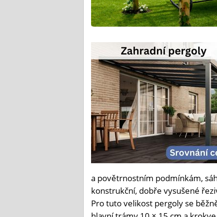
a povětrnostním podmínkám, sáhně
konstrukční, dobře vysušené řeziv
Pro tuto velikost pergoly se běžn
hlavní trámy 10 × 15 cm a krokve 