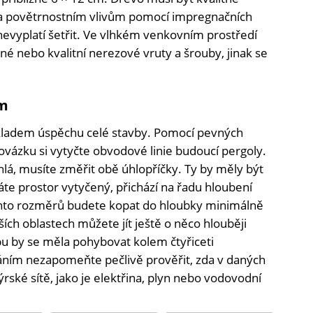
 a povětrnostním vlivům pomocí impregnačních
nevyplatí šetřit. Ve vlhkém venkovním prostředí
é nebo kvalitní nerezové vruty a šrouby, jinak se
um
ákladem úspěchu celé stavby. Pomocí pevných
ovázku si vytyčte obvodové linie budoucí pergoly.
lá, musíte změřit obě úhlopříčky. Ty by měly být
te prostor vytyčený, přichází na řadu hloubení
chto rozměrů budete kopat do hloubky minimálně
ích oblastech můžete jít ještě o něco hlouběji
pu by se měla pohybovat kolem čtyřiceti
ním nezapomeňte pečlivě prověřit, zda v daných
ské sítě, jako je elektřina, plyn nebo vodovodní