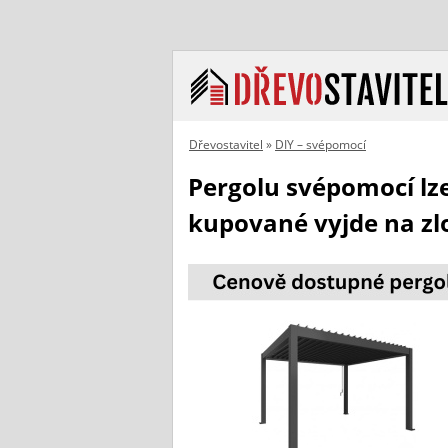
Dřevostavitel
»
DIY – svépomocí
Pergolu svépomocí lz
kupované vyjde na z