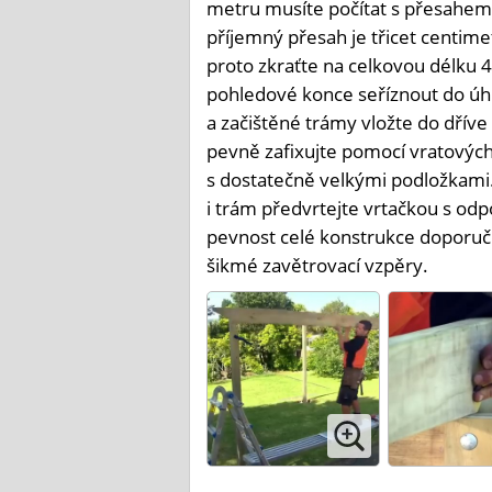
metru musíte počítat s přesahem 
příjemný přesah je třicet centime
proto zkraťte na celkovou délku 4
pohledové konce seříznout do úhlu
a začištěné trámy vložte do dříve
pevně zafixujte pomocí vratovýc
s dostatečně velkými podložkami.
i trám předvrtejte vrtačkou s od
pevnost celé konstrukce doporu
šikmé zavětrovací vzpěry.