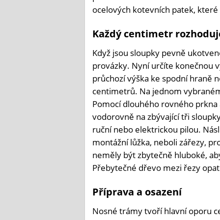
ocelových kotevních patek, které
Každý centimetr rozhoduj
Když jsou sloupky pevně ukotvené
provázky. Nyní určíte konečnou v
průchozí výška ke spodní hraně n
centimetrů. Na jednom vybraném 
Pomocí dlouhého rovného prkna 
vodorovně na zbývající tři sloupk
ruční nebo elektrickou pilou. Nás
montážní lůžka, neboli zářezy, p
neměly být zbytečně hluboké, ab
Přebytečné dřevo mezi řezy opat
Příprava a osazení
Nosné trámy tvoří hlavní oporu cel