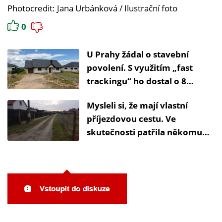
Photocredit: Jana Urbánková / Ilustrační foto
0
U Prahy žádal o stavební
povolení. S využitím „fast
trackingu“ ho dostal o 8
měsíců dříve
Mysleli si, že mají vlastní
příjezdovou cestu. Ve
skutečnosti patřila někomu
jinému