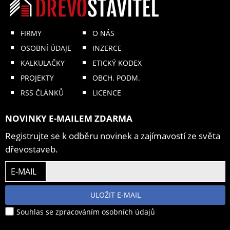
FIRMY
O NÁS
OSOBNÍ ÚDAJE
INZERCE
KALKULAČKY
ETICKÝ KODEX
PROJEKTY
OBCH. PODM.
RSS ČLÁNKŮ
LICENCE
NOVINKY E-MAILEM ZDARMA
Registrujte se k odběru novinek a zajímavostí ze světa
dřevostaveb.
E-MAIL
ULOŽIT E-MAIL
Souhlas se zpracováním osobních údajů