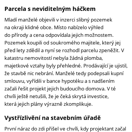
Parcela s neviditelným háčkem
Mladí manželé objevili v inzerci slibný pozemek
na okraji klidné obce. Místo nabízelo výhled
do přírody a cena odpovídala jejich možnostem.
Pozemek koupili od soukromého majitele, který jej
před lety zdědil a nyní se rozhodl parcelu zpeněžit. V
katastru nemovitostí nebyla žádná plomba,
majetkové vztahy byly přehledné. Prodávající je ujistil,
že stavbě nic nebrání. Manželé tedy podepsali kupní
smlouvu, vyřídili v bance hypotéku a s nadšením
začali řešit projekt jejich budoucího domova. V té
chvíli ještě netušili, že je čeká skrytá investice,
která jejich plány výrazně zkomplikuje.
Vystřízlivění na stavebním úřadě
První náraz do zdi přišel ve chvíli, kdy projektant začal