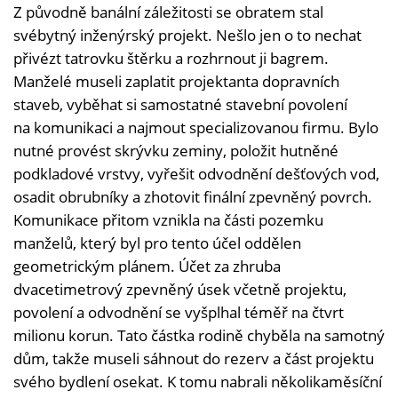
Z původně banální záležitosti se obratem stal
svébytný inženýrský projekt. Nešlo jen o to nechat
přivézt tatrovku štěrku a rozhrnout ji bagrem.
Manželé museli zaplatit projektanta dopravních
staveb, vyběhat si samostatné stavební povolení
na komunikaci a najmout specializovanou firmu. Bylo
nutné provést skrývku zeminy, položit hutněné
podkladové vrstvy, vyřešit odvodnění dešťových vod,
osadit obrubníky a zhotovit finální zpevněný povrch.
Komunikace přitom vznikla na části pozemku
manželů, který byl pro tento účel oddělen
geometrickým plánem. Účet za zhruba
dvacetimetrový zpevněný úsek včetně projektu,
povolení a odvodnění se vyšplhal téměř na čtvrt
milionu korun. Tato částka rodině chyběla na samotný
dům, takže museli sáhnout do rezerv a část projektu
svého bydlení osekat. K tomu nabrali několikaměsíční