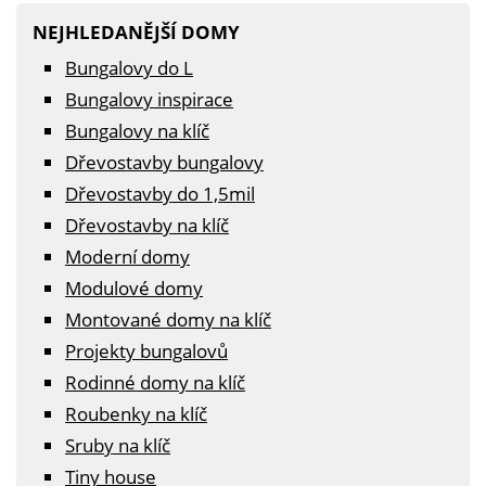
NEJHLEDANĚJŠÍ DOMY
Bungalovy do L
Bungalovy inspirace
Bungalovy na klíč
Dřevostavby bungalovy
Dřevostavby do 1,5mil
Dřevostavby na klíč
Moderní domy
Modulové domy
Montované domy na klíč
Projekty bungalovů
Rodinné domy na klíč
Roubenky na klíč
Sruby na klíč
Tiny house