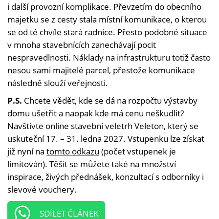
i další provozní komplikace. Převzetím do obecního
majetku se z cesty stala místní komunikace, o kterou
se od té chvíle stará radnice. Přesto podobné situace
v mnoha stavebnících zanechávají pocit
nespravedlnosti. Náklady na infrastrukturu totiž často
nesou sami majitelé parcel, přestože komunikace
následně slouží veřejnosti.
P.S.
Chcete vědět, kde se dá na rozpočtu výstavby
domu ušetřit a naopak kde má cenu neškudlit?
Navštivte online stavební veletrh Veleton, který se
uskuteční 17. – 31. ledna 2027. Vstupenku lze získat
již nyní na
tomto odkazu
(počet vstupenek je
limitován). Těšit se můžete také na množství
inspirace, živých přednášek, konzultací s odborníky i
slevové vouchery.
SDÍLET ČLÁNEK