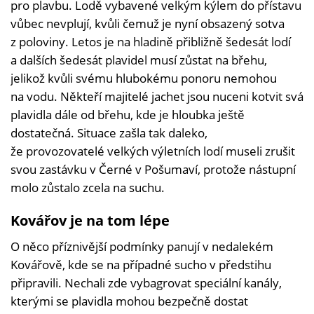
pro plavbu. Lodě vybavené velkým kýlem do přístavu
vůbec nevplují, kvůli čemuž je nyní obsazený sotva
z poloviny. Letos je na hladině přibližně šedesát lodí
a dalších šedesát plavidel musí zůstat na břehu,
jelikož kvůli svému hlubokému ponoru nemohou
na vodu. Někteří majitelé jachet jsou nuceni kotvit svá
plavidla dále od břehu, kde je hloubka ještě
dostatečná. Situace zašla tak daleko,
že provozovatelé velkých výletních lodí museli zrušit
svou zastávku v Černé v Pošumaví, protože nástupní
molo zůstalo zcela na suchu.
Kovářov je na tom lépe
O něco příznivější podmínky panují v nedalekém
Kovářově, kde se na případné sucho v předstihu
připravili. Nechali zde vybagrovat speciální kanály,
kterými se plavidla mohou bezpečně dostat