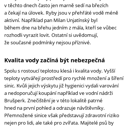
v těchto dnech často jen marně sedí na březích
a čekají na úlovek. Ryby jsou v přehřáté vodě méně
aktivní. Například pan Milan Unjatínský byl
během dne na břehu jedním z mála, kteří se vůbec
rozhodli vyrazit lovit. Ostatní si uvědomují,
že současné podmínky nejsou příznivé.
Kvalita vody začíná být nebezpečná
Spolu s rostoucí teplotou klesá i kvalita vody. Vyšší
teploty vytvářejí prostředí pro rychlé množení a šíření
sinic. Kvůli jejich výskytu již hygienici vydali varování
a nedoporučují koupání například ve vodní nádrži
Brušperk. Znečištění je v této lokalitě patrné
hned na první pohled a odrazuje návštěvníky.
Přemnožené sinice však představují zdravotní riziko
nejen pro lidi, ale také pro zvířata. Majitelé psů by