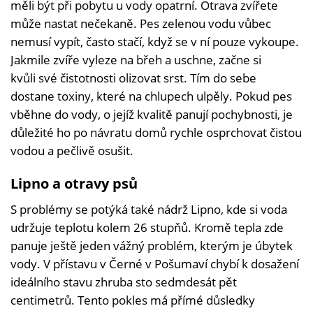
měli být při pobytu u vody opatrní. Otrava zvířete
může nastat nečekaně. Pes zelenou vodu vůbec
nemusí vypít, často stačí, když se v ní pouze vykoupe.
Jakmile zvíře vyleze na břeh a uschne, začne si
kvůli své čistotnosti olizovat srst. Tím do sebe
dostane toxiny, které na chlupech ulpěly. Pokud pes
vběhne do vody, o jejíž kvalitě panují pochybnosti, je
důležité ho po návratu domů rychle osprchovat čistou
vodou a pečlivě osušit.
Lipno a otravy psů
S problémy se potýká také nádrž Lipno, kde si voda
udržuje teplotu kolem 26 stupňů. Kromě tepla zde
panuje ještě jeden vážný problém, kterým je úbytek
vody. V přístavu v Černé v Pošumaví chybí k dosažení
ideálního stavu zhruba sto sedmdesát pět
centimetrů. Tento pokles má přímé důsledky