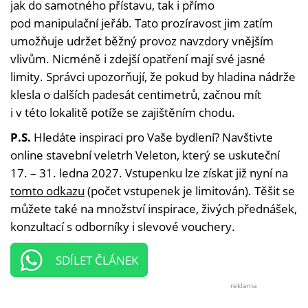
jak do samotného přístavu, tak i přímo
pod manipulační jeřáb. Tato prozíravost jim zatím
umožňuje udržet běžný provoz navzdory vnějším
vlivům. Nicméně i zdejší opatření mají své jasné
limity. Správci upozorňují, že pokud by hladina nádrže
klesla o dalších padesát centimetrů, začnou mít
i v této lokalitě potíže se zajištěním chodu.
P.S.
Hledáte inspiraci pro Vaše bydlení? Navštivte
online stavební veletrh Veleton, který se uskuteční
17. – 31. ledna 2027. Vstupenku lze získat již nyní na
tomto odkazu
(počet vstupenek je limitován). Těšit se
můžete také na množství inspirace, živých přednášek,
konzultací s odborníky i slevové vouchery.
SDÍLET ČLÁNEK
reklama