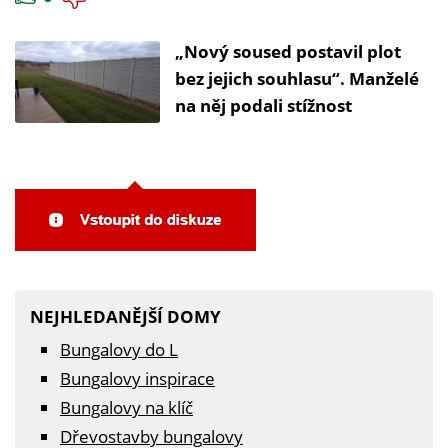
„Nový soused postavil plot
bez jejich souhlasu“. Manželé
na něj podali stížnost
NEJHLEDANĚJŠÍ DOMY
Bungalovy do L
Bungalovy inspirace
Bungalovy na klíč
Dřevostavby bungalovy