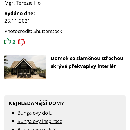
Mgr. Terezie Ho
Vydáno dne:
25.11.2021
Photocredit: Shutterstock
2
Domek se slaměnou střechou
skrývá překvapivý interiér
NEJHLEDANĚJŠÍ DOMY
Bungalovy do L
Bungalovy inspirace
Bungalovy na klíč