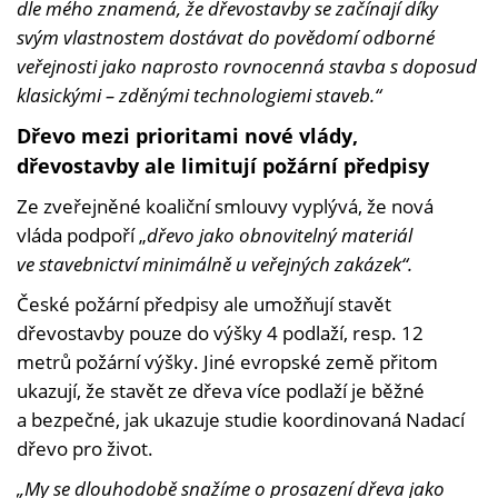
dle mého znamená, že dřevostavby se začínají díky
svým vlastnostem dostávat do povědomí odborné
veřejnosti jako naprosto rovnocenná stavba s doposud
klasickými – zděnými technologiemi staveb.“
Dřevo mezi prioritami nové vlády,
dřevostavby ale limitují požární předpisy
Ze zveřejněné koaliční smlouvy vyplývá, že nová
vláda podpoří „
dřevo jako obnovitelný materiál
ve stavebnictví minimálně u veřejných zakázek“.
České požární předpisy ale umožňují stavět
dřevostavby pouze do výšky 4 podlaží, resp. 12
metrů požární výšky. Jiné evropské země přitom
ukazují, že stavět ze dřeva více podlaží je běžné
a bezpečné, jak ukazuje studie koordinovaná Nadací
dřevo pro život.
„My se dlouhodobě snažíme o prosazení dřeva jako