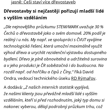
jasně: Češi staví více dřevostaveb
Dřevostavby si nejčastěji pořizují mladší lidé
s vyšším vzděláním
„Dle nejnovějšího průzkumu STEM/MARK uvažuje 30 %
Čechů o dřevostavbě jako o svém domově. 20% podíl je
reálný i u nás. My např. ve spolupráci s ČVUT vyvíjíme
technologická řešení, která umožní maximálně využít
výhod dřeva a urychlit rezidenční výstavbu dostupného
bydlení. Dřevo je plně obnovitelná a udržitelná surovina
a v jeho produkci je ČR soběstačná i do budoucna. Na
rozdíl např. od hořčíku a čipů z Číny,“
říká David
Ondra, vedoucí technického úseku
RD Rýmařov
.
A dodává
: „Z našich interních statistik vyplývá,
že našimi klienty jsou převážně mladší lidé s vyšším
vzděláním, kteří si před rozhodnutím, jaký typ domu si
nakonec vyberou, dělají podrobný průzkum trhu, což