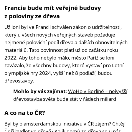
Francie bude mít veřejné budovy
z poloviny ze dřeva
Už loni byl ve Francii schválen zákon o udržitelnosti,
který u všech nových veřejných staveb požaduje
nejméně poloviční podíl dřeva a dalších obnovitelných
materiálů. Tato povinnost platí už od začátku roku
2022. Aby toho nebylo málo, město Paříž se loni
zavázalo, že všechny budovy, které vystaví pro Letní
olympijské hry 2024, vyšší než 8 podlaží, budou
dřevostavby
.
Mohlo by vás zajímat:
WoHo v Berlíně – nejvyšší
dřevostavba světa bude stát v řádech miliard
A co na to ČR?
Byl by o amsterdamskou iniciativu v ČR zájem? Chtějí
Češi bydlet ve dřevě? Kolik domů ze dřeva se u nás