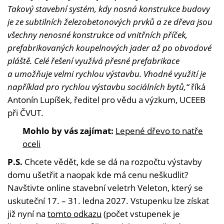
Takový stavební systém, kdy nosná konstrukce budovy
je ze subtilních železobetonových prvků a ze dřeva jsou
všechny nenosné konstrukce od vnitřních příček,
prefabrikovaných koupelnových jader až po obvodové
pláště. Celé řešení využívá přesné prefabrikace
a umožňuje velmi rychlou výstavbu. Vhodné využití je
například pro rychlou výstavbu sociálních bytů,“
říká
Antonín Lupíšek, ředitel pro vědu a výzkum, UCEEB
při ČVUT.
Mohlo by vás zajímat:
Lepené dřevo to natře
oceli
P.S.
Chcete vědět, kde se dá na rozpočtu výstavby
domu ušetřit a naopak kde má cenu neškudlit?
Navštivte online stavební veletrh Veleton, který se
uskuteční 17. – 31. ledna 2027. Vstupenku lze získat
již nyní na
tomto odkazu
(počet vstupenek je