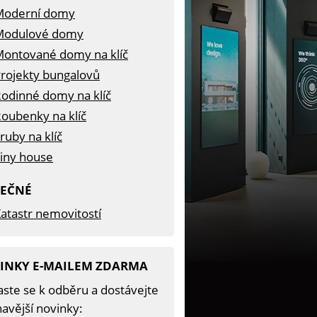
Moderní domy
Modulové domy
ontované domy na klíč
rojekty bungalovů
odinné domy na klíč
oubenky na klíč
ruby na klíč
iny house
TEČNÉ
atastr nemovitostí
INKY E-MAILEM ZDARMA
aste se k odběru a dostávejte
avější novinky: