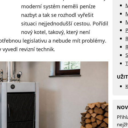
moderní systém neměli peníze
nazbyt a tak se rozhodl vyřešit
M
situaci nejjednodušší cestou. Pořídil
P
nový kotel, takový, který není
R
 potřebnou legislativu a nebude mít problémy.
R
zy vyvedl revizní technik.
S
T
UŽI
K
NOV
Přihl
nejžh