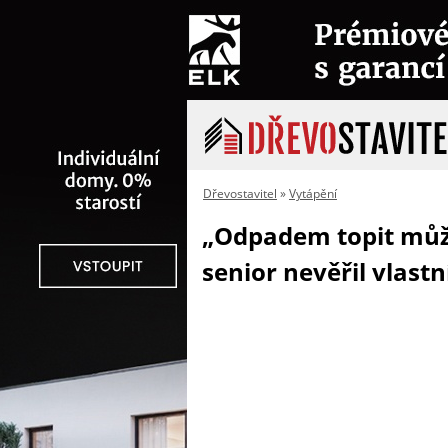
Dřevostavitel
»
Vytápění
„Odpadem topit můž
senior nevěřil vlast