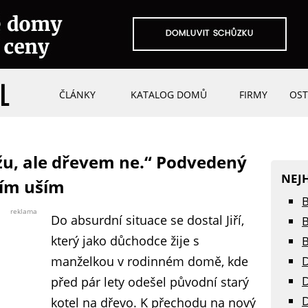
ČLÁNKY
KATALOG DOMŮ
FIRMY
OST
u, ale dřevem ne.“ Podvedený
NEJ
ním uším
B
reklama
Do absurdní situace se dostal Jiří,
B
který jako důchodce žije s
B
manželkou v rodinném domě, kde
D
D
před pár lety odešel původní starý
D
kotel na dřevo. K přechodu na nový