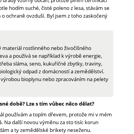
o úřady vzorný občan, protože plním certifikaci
otle hodím suché, čisté poleno z lesa, stávám se
 o ochraně ovzduší. Byl jsem z toho zaskočený
 materiál rostlinného nebo živočišného
eva a používá se například k výrobě energie,
třeba sláma, seno, kukuřičné zbytky, traviny,
iologický odpad z domácností a zemědělství.
, výrobou bioplynu nebo zpracováním na pelety
časné době? Lze s tím vůbec něco dělat?
 dál používám a topím dřevem, protože mi v mém
á. Na další novou výměnu za sto tisíc korun
edám a ty zemědělské brikety neseženu.