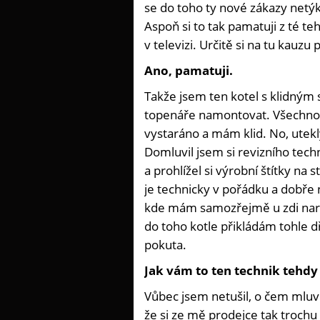
se do toho ty nové zákazy netýka
Aspoň si to tak pamatuji z té te
v televizi. Určitě si na tu kauzu
Ano, pamatuji.
Takže jsem ten kotel s klidným
topenáře namontovat. Všechno 
vystaráno a mám klid. No, utekl
Domluvil jsem si revizního tech
a prohlížel si výrobní štítky na s
je technicky v pořádku a dobře 
kde mám samozřejmě u zdi narov
do toho kotle přikládám tohle d
pokuta.
Jak vám to ten technik tehdy 
Vůbec jsem netušil, o čem mluví.
že si ze mě prodejce tak trochu 