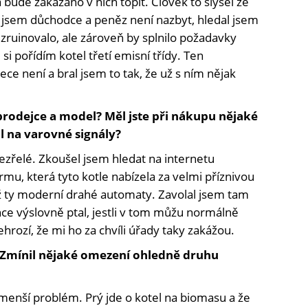
a bude zakázáno v nich topit. Člověk to slyšel ze
 jsem důchodce a peněz není nazbyt, hledal jsem
zruinovalo, ale zároveň by splnilo požadavky
si pořídím kotel třetí emisní třídy. Ten
e není a bral jsem to tak, že už s ním nějak
 prodejce a model? Měl jste při nákupu nějaké
l na varovné signály?
ezřelé. Zkoušel jsem hledat na internetu
firmu, která tyto kotle nabízela za velmi příznivou
ež ty moderní drahé automaty. Zavolal jsem tam
ince výslovně ptal, jestli v tom můžu normálně
hrozí, že mi ho za chvíli úřady taky zakážou.
? Zmínil nějaké omezení ohledně druhu
menší problém. Prý jde o kotel na biomasu a že