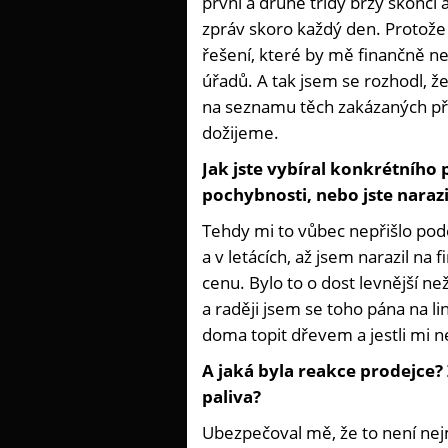
první a druhé třídy brzy skončí 
zpráv skoro každý den. Protože
řešení, které by mě finančně ne
úřadů. A tak jsem se rozhodl, že 
na seznamu těch zakázaných přec
dožijeme.
Jak jste vybíral konkrétního
pochybnosti, nebo jste narazi
Tehdy mi to vůbec nepřišlo pod
a v letácích, až jsem narazil na 
cenu. Bylo to o dost levnější n
a raději jsem se toho pána na l
doma topit dřevem a jestli mi ne
A jaká byla reakce prodejce
paliva?
Ubezpečoval mě, že to není nej