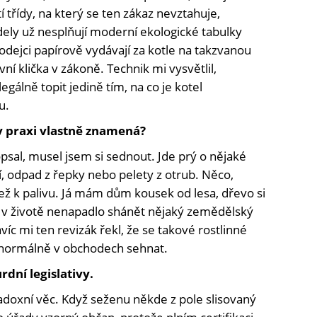
í třídy, na který se ten zákaz nevztahuje,
dely už nesplňují moderní ekologické tabulky
rodejci papírově vydávají za kotle na takzvanou
vní klička v zákoně. Technik mi vysvětlil,
gálně topit jedině tím, na co je kotel
u.
 praxi vlastně znamená?
sal, musel jsem si sednout. Jde prý o nějaké
, odpad z řepky nebo pelety z otrub. Něco,
ež k palivu. Já mám dům kousek od lesa, dřevo si
 v životě nenapadlo shánět nějaký zemědělský
íc mi ten revizák řekl, že se takové rostlinné
í normálně v obchodech sehnat.
urdní legislativy.
aradoxní věc. Když seženu někde z pole slisovaný