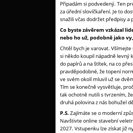
Připadám si podvedený. Ten prod
za úřední slovíčkaření. Je to do
snažili včas dodržet předpisy a p
Co byste závěrem vzkázal li
nebo ho už, podobně jako vy, 
Chtěl bych je varovat. Všímejte
si někdo koupil nápadně levný kot
do papírů a na štítek, na co přes
pravděpodobné, že topení norm
ve svém okolí mluvil už se dvěma
Tím se konečně vysvětluje, proč 
tak ochotně nutili s tvrzením, že
druhá polovina z nás bohužel d
P.S.
Zajímáte se o moderní způ
Navštivte online stavební veletr
2027. Vstupenku lze získat již n