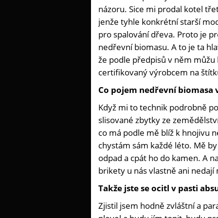
názoru. Sice mi prodal kotel třet
jenže tyhle konkrétní starší mo
pro spalování dřeva. Proto je p
nedřevní biomasu. A to je ta hla
že podle předpisů v něm můžu le
certifikovaný výrobcem na štítk
Co pojem nedřevní biomasa v
Když mi to technik podrobně pop
slisované zbytky ze zemědělství
co má podle mě blíž k hnojivu n
chystám sám každé léto. Mě by
odpad a cpát ho do kamen. A nav
brikety u nás vlastně ani nedaj
Takže jste se ocitl v pasti abs
Zjistil jsem hodně zvláštní a p