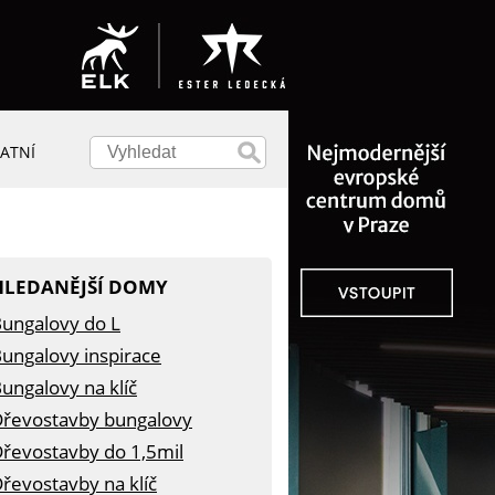
ATNÍ
HLEDANĚJŠÍ DOMY
ungalovy do L
ungalovy inspirace
ungalovy na klíč
řevostavby bungalovy
řevostavby do 1,5mil
řevostavby na klíč