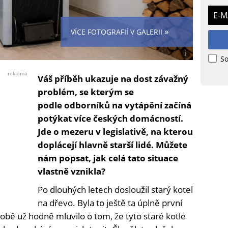
E-M
»
VÍCE FOTOGRAFIÍ V GALERII
i
So
Foto:
Jiří
reklama
Váš příběh ukazuje na dost závažný
Formánek
problém, se kterým se
podle odborníků na vytápění začíná
potýkat více českých domácností.
Jde o mezeru v legislativě, na kterou
doplácejí hlavně starší lidé. Můžete
nám popsat, jak celá tato situace
vlastně vznikla?
Po dlouhých letech dosloužil starý kotel
na dřevo. Byla to ještě ta úplně první
době už hodně mluvilo o tom, že tyto staré kotle