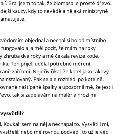
jí. Bral jsem to tak, že biomasa je prostě dřevo.
hdejší kauzy, kdy to nevěděla nějaká ministryně
 pamatujete.
 svědomím objednal a nechal si ho od místního
fungovalo a já měl pocit, že mám na roky
y zhruba dva roky a mě čekala revize kotle.
nika. Ten přijel, udělal potřebné měření
traně zařízení. Nejdřív říkal, že kotel jako takový
nainstalovaný. Pak se ale rozhlédl po kotelně,
nané naštípané špalky a upozornil mě, že jestli
řevo, tak si zadělávám na malér a hrozí mi
vysvětlil?
 Koukal jsem na něj a nechápal to. Vysvětlil mi,
vystřelil, nebo mě rovnou podvedl, to už je věc