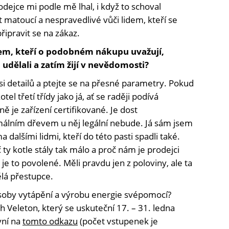
ejce mi podle mě lhal, i když to schoval
st matoucí a nespravedlivé vůči lidem, kteří se
řipravit se na zákaz.
dem, kteří o podobném nákupu uvažují,
udělali a zatím žijí v nevědomosti?
 si detailů a ptejte se na přesné parametry. Pokud
el třetí třídy jako já, ať se raději podívá
ně je zařízení certifikované. Je dost
álním dřevem u něj legální nebude. Já sám jsem
 dalšími lidmi, kteří do této pasti spadli také.
ty kotle stály tak málo a proč nám je prodejci
 je to povolené. Měli pravdu jen z poloviny, ale ta
ělá přestupce.
soby vytápění a výrobu energie svépomocí?
h Veleton, který se uskuteční 17. – 31. ledna
yní na
tomto odkazu
(počet vstupenek je