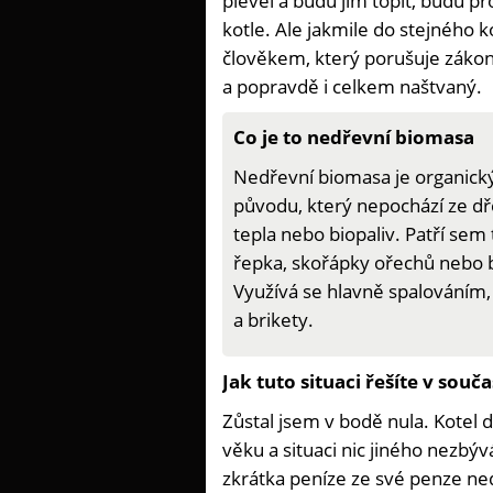
plevel a budu jím topit, budu pr
kotle. Ale jakmile do stejného k
člověkem, který porušuje zákon
a popravdě i celkem naštvaný.
Co je to nedřevní biomasa
Nedřevní biomasa je organický
původu, který nepochází ze dř
tepla nebo biopaliv. Patří sem 
řepka, skořápky ořechů nebo b
Využívá se hlavně spalováním
a brikety.
Jak tuto situaci řešíte v sou
Zůstal jsem v bodě nula. Kotel
věku a situaci nic jiného nezbýv
zkrátka peníze ze své penze n