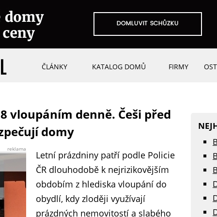
ČLÁNKY
KATALOG DOMŮ
FIRMY
OST
 8 vloupáním denně. Češi před
NEJ
zpečují domy
B
reklama
Letní prázdniny patří podle Policie
B
ČR dlouhodobě k nejrizikovějším
B
obdobím z hlediska vloupání do
D
D
obydlí, kdy zloději využívají
D
prázdných nemovitostí a slabého