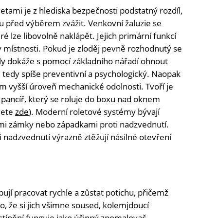
etami je z hlediska bezpečnosti podstatný rozdíl,
u před výběrem zvážit. Venkovní žaluzie se
eré lze libovolně naklápět. Jejich primární funkcí
 v místnosti. Pokud je zloděj pevně rozhodnutý se
ly dokáže s pomocí základního nářadí ohnout
je tedy spíše preventivní a psychologický. Naopak
m vyšší úroveň mechanické odolnosti. Tvoří je
ý pancíř, který se roluje do boxu nad oknem
dete
zde
). Moderní roletové systémy bývají
mi zámky nebo západkami proti nadzvednutí.
 nadzvednutí výrazně ztěžují násilné otevření
bují pracovat rychle a zůstat potichu, přičemž
o, že si jich všimne soused, kolemjdoucí
 stínění funguje jako účinný zpomalovač.