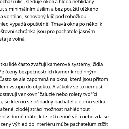
ochází ulicí, sleduje okolí a hledá nehlídaný
ut s minimálním úsilím a bez použití těžkého
a ventilaci, schovaný klíč pod rohožkou
ohled vypadá opuštěně. Tmavá okna po několik
štovní schránka jsou pro pachatele jasným
sta je volná.
ku lidé často zvažují kamerové systémy, čidla
ře (ceny bezpečnostních kamer k rodinným
 Často se ale zapomíná na okna, která jsou přitom
em vstupu do objektu. A ačkoliv se to nemusí
stavují venkovní žaluzie nebo rolety tvořící
žku, se kterou se případný pachatel u domu setká.
tažené, zloděj ztrácí možnost nahlédnout
vení v domě máte, kde leží cenné věci nebo zda se
ený výhled do interiéru může pachatelům ztížit