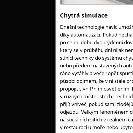
Chytrá simulace
Dnešní technologie navíc umož
díky automatizaci. Pokud nechát
po celou dobu dvoutýdenní dovo
který se v průběhu dní nijak n
stínicí techniky do systému chy
nebo předem nastavených autom
ráno vytáhly a večer opět spust
působí dojmem, že v ní stále pr
propojit s vnitřním osvětlením,
v různých místnostech. Techni
přijít vniveč, pokud sami zlod
odjezdu. Velkým fenoménem dneš
na sociálních sítích v reálném č
v restauraci u moře nebo ubyto