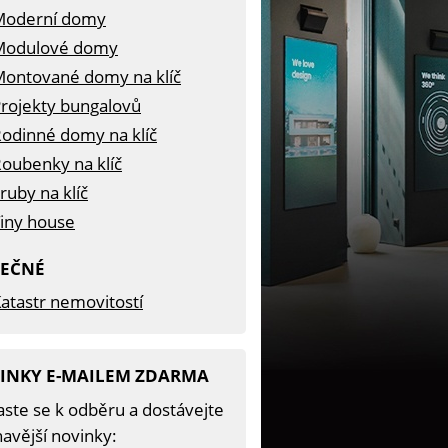
Moderní domy
Modulové domy
ontované domy na klíč
rojekty bungalovů
odinné domy na klíč
oubenky na klíč
ruby na klíč
iny house
TEČNÉ
atastr nemovitostí
INKY E-MAILEM ZDARMA
aste se k odběru a dostávejte
avější novinky: