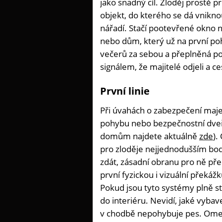
jako snadný cíl. Zloděj prostě pr
objekt, do kterého se dá vnikno
nářadí. Stačí pootevřené okno n
nebo dům, který už na první p
večerů za sebou a přeplněná po
signálem, že majitelé odjeli a ce
První linie
Při úvahách o zabezpečení majet
pohybu nebo bezpečnostní dve
domům najdete aktuálně
zde
).
pro zloděje nejjednodušším bod
zdát, zásadní obranu pro ně před
první fyzickou i vizuální překá
Pokud jsou tyto systémy plně s
do interiéru. Nevidí, jaké vyba
v chodbě nepohybuje pes. Omez