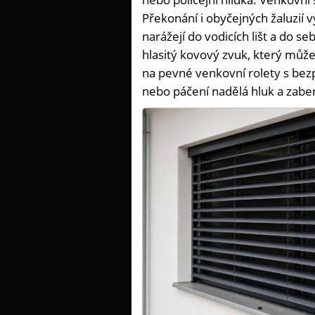
Překonání i obyčejných žaluzií v
narážejí do vodicích lišt a do 
hlasitý kovový zvuk, který může
na pevné venkovní rolety s bez
nebo páčení nadělá hluk a zaber