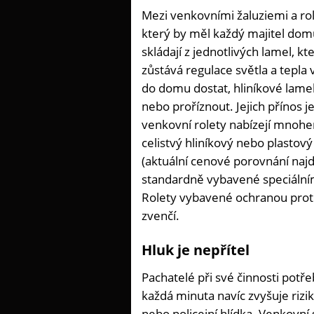
Mezi venkovními žaluziemi a rol
který by měl každý majitel dom
skládají z jednotlivých lamel, kt
zůstává regulace světla a tepla
do domu dostat, hliníkové lame
nebo proříznout. Jejich přínos 
venkovní rolety nabízejí mnohe
celistvý hliníkový nebo plastov
(aktuální cenové porovnání naj
standardně vybavené speciální
Rolety vybavené ochranou proti
zvenčí.
Hluk je nepřítel
Pachatelé při své činnosti potře
každá minuta navíc zvyšuje rizik
nebo policejní hlídka. Venkovní