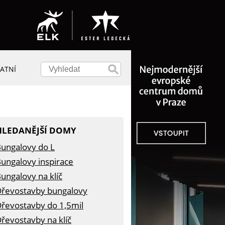
ATNÍ
HLEDANĚJŠÍ DOMY
ungalovy do L
ungalovy inspirace
ungalovy na klíč
řevostavby bungalovy
řevostavby do 1,5mil
řevostavby na klíč