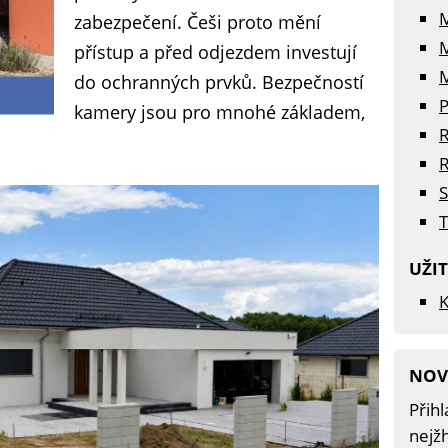
zabezpečení. Češi proto mění
přístup a před odjezdem investují
M
do ochranných prvků. Bezpečností
P
kamery jsou pro mnohé základem,
R
R
S
T
UŽI
K
NOV
Přihl
nejžh