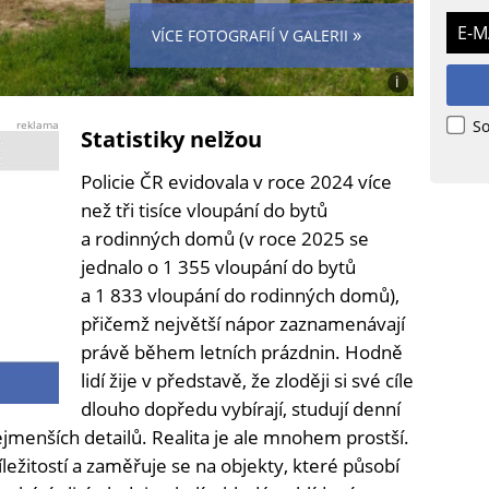
E-M
»
VÍCE FOTOGRAFIÍ V GALERII
i
Foto:
Jindřich
So
reklama
Statistiky nelžou
K.
Policie ČR evidovala v roce 2024 více
než tři tisíce vloupání do bytů
a rodinných domů (v roce 2025 se
jednalo o 1 355 vloupání do bytů
a 1 833 vloupání do rodinných domů),
přičemž největší nápor zaznamenávají
právě během letních prázdnin. Hodně
lidí žije v představě, že zloději si své cíle
dlouho dopředu vybírají, studují denní
ejmenších detailů. Realita je ale mnohem prostší.
ležitostí a zaměřuje se na objekty, které působí