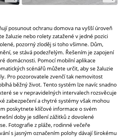
ňují posunout ochranu domova na vyšší úroveň
e žaluzie nebo rolety zatažené v jedné pozici
lené, pozorný zloděj si toho všimne. Dům,
emění, se stává podezřelým. Řešením je zapojení
tré domácnosti. Pomocí mobilní aplikace
atických scénářů můžete určit, aby se žaluzie
ily. Pro pozorovatele zvenčí tak nemovitost
obíhá běžný život. Tento systém lze navíc snadno
 které se v nepravidelných intervalech rozsvěcuje
cké zabezpečení a chytré systémy však mohou
ějům poskytnete klíčové informace o svém
ní doby je sdílení zážitků z dovolené
ase. Fotografie z pláže, rodinné večeře
vání s jasným označením polohy dávají širokému