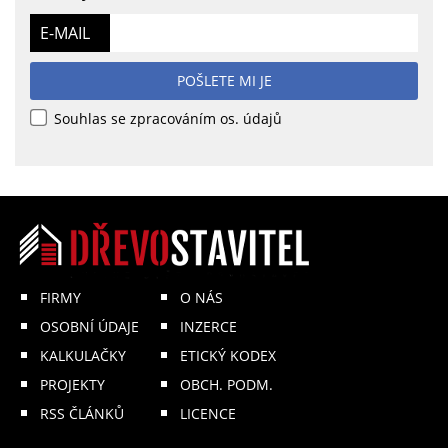
E-MAIL
POŠLETE MI JE
Souhlas se zpracováním os. údajů
FIRMY
O NÁS
OSOBNÍ ÚDAJE
INZERCE
KALKULAČKY
ETICKÝ KODEX
PROJEKTY
OBCH. PODM.
RSS ČLÁNKŮ
LICENCE