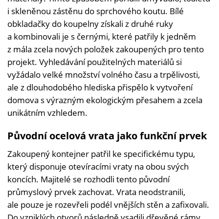
i skleněnou zástěnu do sprchového koutu. Bílé
obkladačky do koupelny získali z druhé ruky
a kombinovali je s černými, které patřily k jedněm
z mála zcela nových položek zakoupených pro tento
projekt. Vyhledávání použitelných materiálů si
vyžádalo velké množství volného času a trpělivosti,
ale z dlouhodobého hlediska přispělo k vytvoření
domova s výrazným ekologickým přesahem a zcela
unikátním vzhledem.
Původní ocelová vrata jako funkční prvek
Zakoupený kontejner patřil ke specifickému typu,
který disponuje otevíracími vraty na obou svých
koncích. Majitelé se rozhodli tento původní
průmyslový prvek zachovat. Vrata neodstranili,
ale pouze je rozevřeli podél vnějších stěn a zafixovali.
Do vzniklých otvorů následně vsadili dřevěné rámy