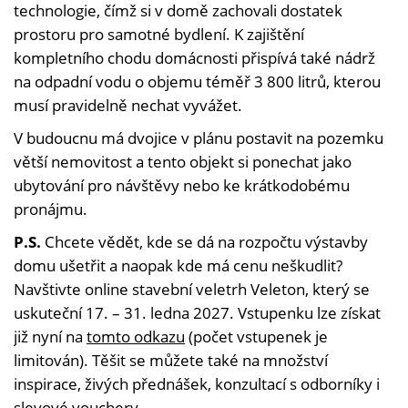
technologie, čímž si v domě zachovali dostatek
prostoru pro samotné bydlení. K zajištění
kompletního chodu domácnosti přispívá také nádrž
na odpadní vodu o objemu téměř 3 800 litrů, kterou
musí pravidelně nechat vyvážet.
V budoucnu má dvojice v plánu postavit na pozemku
větší nemovitost a tento objekt si ponechat jako
ubytování pro návštěvy nebo ke krátkodobému
pronájmu.
P.S.
Chcete vědět, kde se dá na rozpočtu výstavby
domu ušetřit a naopak kde má cenu neškudlit?
Navštivte online stavební veletrh Veleton, který se
uskuteční 17. – 31. ledna 2027. Vstupenku lze získat
již nyní na
tomto odkazu
(počet vstupenek je
limitován). Těšit se můžete také na množství
inspirace, živých přednášek, konzultací s odborníky i
slevové vouchery.