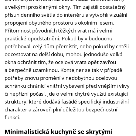
s velkými prosklenými okny. Tím zajistili dostatečný
přísun denního světla do interiéru a vytvořili vizuální
propojení obytného prostoru s okolním lesem.
Přítomnost původních těžkých vrat má i velmi
praktické opodstatnění. Pokud by v budoucnu
potřebovali celý dům přemístit, nebo pokud by chtěli
odcestovat na delší dobu, mohou jednoduše velká
okna ochránit tím, že ocelová vrata opět zavřou
a bezpečně uzamknou. Kontejner se tak v případě
potřeby znovu promění v nedobytnou ocelovou
schránku chránící vnitřní vybavení před vnějšími vlivy
či nepřízní počasí. Jde o velmi chytré využití existující
struktury, které dodává fasádě specifický industriální
charakter a zároveň plní důležitou bezpečnostní
funkci.
Minimalistická kuchyně se skrytými