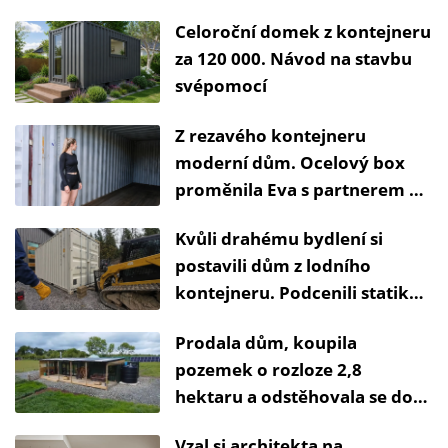
vysvětlil, proč se mnohým
Celoroční domek z kontejneru
konstrukce rozpadla
za 120 000. Návod na stavbu
svépomocí
Z rezavého kontejneru
moderní dům. Ocelový box
proměnila Eva s partnerem k
nepoznání
Kvůli drahému bydlení si
postavili dům z lodního
kontejneru. Podcenili statiku i
přehřívání
Prodala dům, koupila
pozemek o rozloze 2,8
hektaru a odstěhovala se do
kontejneru. Dnes neplatí za
Vzal si architekta na