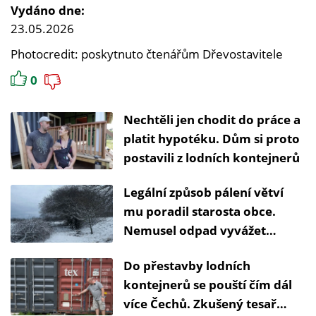
Vydáno dne:
23.05.2026
Photocredit: poskytnuto čtenářům Dřevostavitele
0
Nechtěli jen chodit do práce a
platit hypotéku. Dům si proto
postavili z lodních kontejnerů
Legální způsob pálení větví
mu poradil starosta obce.
Nemusel odpad vyvážet
kontejnerem do bioodpadu
Do přestavby lodních
kontejnerů se pouští čím dál
více Čechů. Zkušený tesař