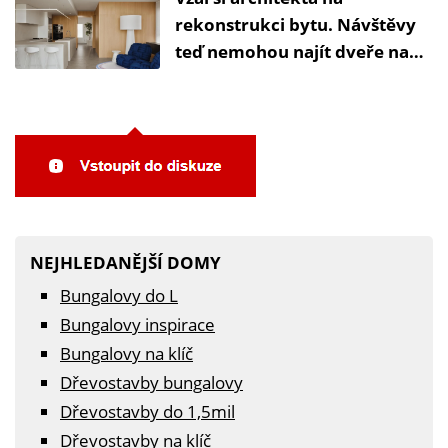
vodu ani elektřinu
rekonstrukci bytu. Návštěvy
teď nemohou najít dveře na
toaletu
NEJHLEDANĚJŠÍ DOMY
Bungalovy do L
Bungalovy inspirace
Bungalovy na klíč
Dřevostavby bungalovy
Dřevostavby do 1,5mil
Dřevostavby na klíč