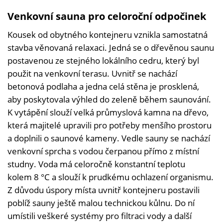
Venkovní sauna pro celoroční odpočinek
Kousek od obytného kontejneru vznikla samostatná
stavba věnovaná relaxaci. Jedná se o dřevěnou saunu
postavenou ze stejného lokálního cedru, který byl
použit na venkovní terasu. Uvnitř se nachází
betonová podlaha a jedna celá stěna je prosklená,
aby poskytovala výhled do zeleně během saunování.
K vytápění slouží velká průmyslová kamna na dřevo,
která majitelé upravili pro potřeby menšího prostoru
a doplnili o saunové kameny. Vedle sauny se nachází
venkovní sprcha s vodou čerpanou přímo z místní
studny. Voda má celoročně konstantní teplotu
kolem 8 °C a slouží k prudkému ochlazení organismu.
Z důvodu úspory místa uvnitř kontejneru postavili
poblíž sauny ještě malou technickou kůlnu. Do ní
umístili veškeré systémy pro filtraci vody a další