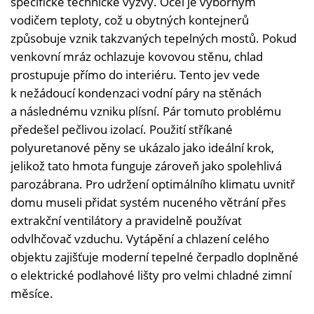
specifické technické výzvy. Ocel je výborným
vodičem teploty, což u obytných kontejnerů
způsobuje vznik takzvaných tepelných mostů. Pokud
venkovní mráz ochlazuje kovovou stěnu, chlad
prostupuje přímo do interiéru. Tento jev vede
k nežádoucí kondenzaci vodní páry na stěnách
a následnému vzniku plísní. Pár tomuto problému
předešel pečlivou izolací. Použití stříkané
polyuretanové pěny se ukázalo jako ideální krok,
jelikož tato hmota funguje zároveň jako spolehlivá
parozábrana. Pro udržení optimálního klimatu uvnitř
domu museli přidat systém nuceného větrání přes
extrakční ventilátory a pravidelně používat
odvlhčovač vzduchu. Vytápění a chlazení celého
objektu zajišťuje moderní tepelné čerpadlo doplněné
o elektrické podlahové lišty pro velmi chladné zimní
měsíce.