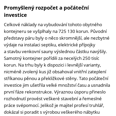
Promyšlený rozpočet a počáteční
investice
Celkové náklady na vybudování tohoto obytného
kontejneru se vyšplhaly na 725 130 korun. Původní
představy páru byly o něco skromnější, ale nezbytné
výdaje na instalaci septiku, elektrické přípojky
a stavbu venkovní sauny výslednou částku navýšily.
Samotný kontejner pořídili za necelých 250 tisíc
korun. Na trhu byly k dispozici i levnější varianty,
nicméně zvolený kus již obsahoval vnitřní zateplení
stříkanou pěnou a překližkové stěny. Tato počáteční
investice jim ušetřila velké množství času a usnadnila
první fáze rekonstrukce. Výraznou úsporu přineslo
rozhodnutí provést veškeré stavební a řemeslné
práce svépomocí. Jelikož je majitel profesí truhlář,
dokázal si poradit s výrobou veškerého nábytku