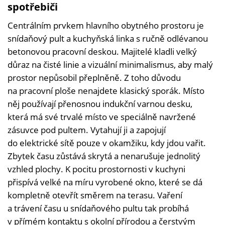
spotřebiči
Centrálním prvkem hlavního obytného prostoru je
snídaňový pult a kuchyňská linka s ručně odlévanou
betonovou pracovní deskou. Majitelé kladli velký
důraz na čisté linie a vizuální minimalismus, aby malý
prostor nepůsobil přeplněně. Z toho důvodu
na pracovní ploše nenajdete klasický sporák. Místo
něj používají přenosnou indukční varnou desku,
která má své trvalé místo ve speciálně navržené
zásuvce pod pultem. Vytahují ji a zapojují
do elektrické sítě pouze v okamžiku, kdy jdou vařit.
Zbytek času zůstává skrytá a nenarušuje jednolitý
vzhled plochy. K pocitu prostornosti v kuchyni
přispívá velké na míru vyrobené okno, které se dá
kompletně otevřít směrem na terasu. Vaření
a trávení času u snídaňového pultu tak probíhá
v přímém kontaktu s okolní přírodou a čerstvým