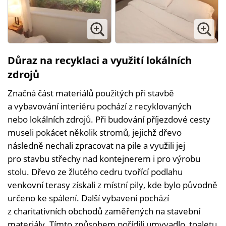
Důraz na recyklaci a využití lokálních
zdrojů
Značná část materiálů použitých při stavbě
a vybavování interiéru pochází z recyklovaných
nebo lokálních zdrojů. Při budování příjezdové cesty
museli pokácet několik stromů, jejichž dřevo
následně nechali zpracovat na pile a využili jej
pro stavbu střechy nad kontejnerem i pro výrobu
stolu. Dřevo ze žlutého cedru tvořící podlahu
venkovní terasy získali z místní pily, kde bylo původně
určeno ke spálení. Další vybavení pochází
z charitativních obchodů zaměřených na stavební
materiály. Tímto způsobem pořídili umyvadlo, toaletu