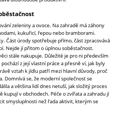
soběstačnost
ování zeleniny a ovoce. Na zahradě má záhony
, jahodami, kukuřicí, řepou nebo bramborami.
ky. Část úrody spotřebuje přímo, část zpracovává
í. Nejde jí přitom o úplnou soběstačnost.
ěci stále nakupuje. Důležité je pro ni především
ochází z její vlastní práce a přesně ví, jak byly
vě vztah k jídlu patří mezi hlavní důvody, proč
dla. Domnívá se, že moderní společnost se
ila a většina lidí dnes netuší, jak složitý proces
ně kupují v obchodech. Péče o zvířata a zahradu jí
ocit smysluplnosti než řada aktivit, kterým se