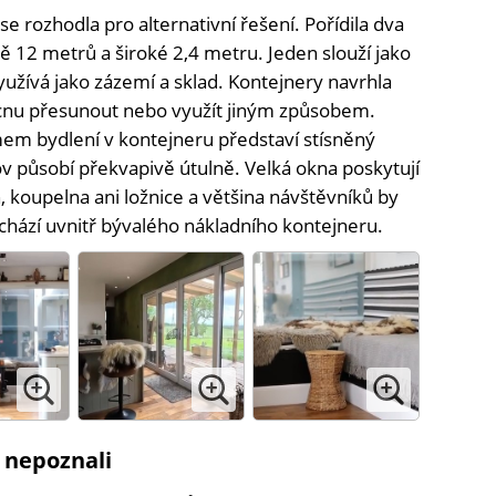
 rozhodla pro alternativní řešení. Pořídila dva
ně 12 metrů a široké 2,4 metru. Jeden slouží jako
yužívá jako zázemí a sklad. Kontejnery navrhla
ucnu přesunout nebo využít jiným způsobem.
mem bydlení v kontejneru představí stísněný
v působí překvapivě útulně. Velká okna poskytují
, koupelna ani ložnice a většina návštěvníků by
achází uvnitř bývalého nákladního kontejneru.
 nepoznali