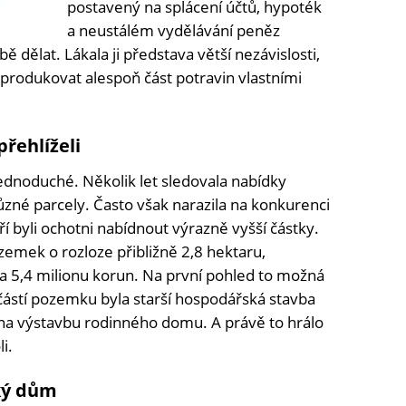
postavený na splácení účtů, hypoték
a neustálém vydělávání peněz
 dělat. Lákala ji představa větší nezávislosti,
produkovat alespoň část potravin vlastními
přehlíželi
dnoduché. Několik let sledovala nabídky
ůzné parcely. Často však narazila na konkurenci
í byli ochotni nabídnout výrazně vyšší částky.
ozemek o rozloze přibližně 2,8 hektaru,
ba 5,4 milionu korun. Na první pohled to možná
učástí pozemku byla starší hospodářská stavba
na výstavbu rodinného domu. A právě to hrálo
i.
lký dům