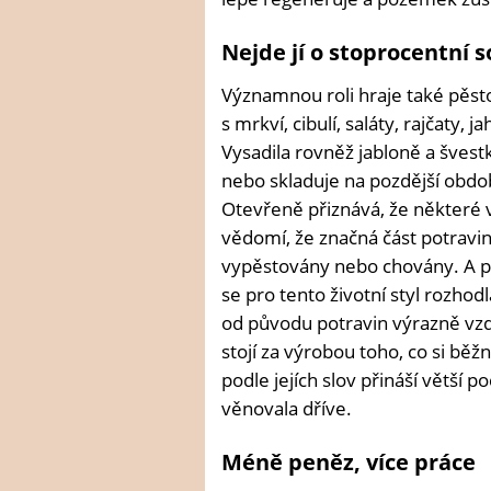
Nejde jí o stoprocentní 
Významnou roli hraje také pěst
s mrkví, cibulí, saláty, rajčaty
Vysadila rovněž jabloně a švest
nebo skladuje na pozdější obdob
Otevřeně přiznává, že některé v
vědomí, že značná část potravin p
vypěstovány nebo chovány. A prá
se pro tento životní styl rozho
od původu potravin výrazně vzdál
stojí za výrobou toho, co si běž
podle jejích slov přináší větší p
věnovala dříve.
Méně peněz, více práce