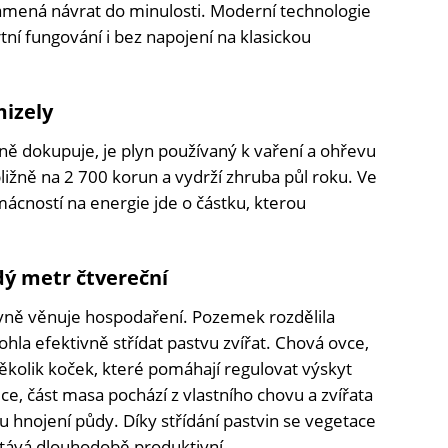
namená návrat do minulosti. Moderní technologie
ní fungování i bez napojení na klasickou
mizely
lně dokupuje, je plyn používaný k vaření a ohřevu
bližně na 2 700 korun a vydrží zhruba půl roku. Ve
ácností na energie jde o částku, kterou
ý metr čtvereční
vně věnuje hospodaření. Pozemek rozdělila
hla efektivně střídat pastvu zvířat. Chová ovce,
 několik koček, které pomáhají regulovat výskyt
ejce, část masa pochází z vlastního chovu a zvířata
u hnojení půdy. Díky střídání pastvin se vegetace
tává dlouhodobě produktivní.