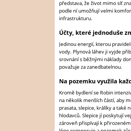
představa, že život mimo síť z
podle ní umožňují velmi komfort
infrastrukturu.
Účty, které jednoduše z
Jedinou energií, kterou pravide
vody. Plynová láhev ji vyjde při
srovnání s běžnými náklady dom
považuje za zanedbatelnou.
Na pozemku využila každ
Kromě bydlení se Robin intenzi
na několik menších částí, aby mo
prasata, slepice, králíky a také
hlodavců. Slepice jí poskytují v
zároveň přispívají k přirozeném
lépe regeneruje a pozemek zůs