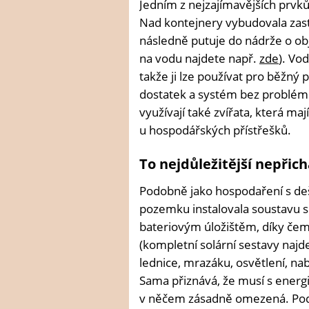
Jedním z nejzajímavějších prvk
Nad kontejnery vybudovala zast
následně putuje do nádrže o ob
na vodu najdete např.
zde
). Vod
takže ji lze používat pro běžný 
dostatek a systém bez problém
využívají také zvířata, která ma
u hospodářských přístřešků.
To nejdůležitější nepřic
Podobně jako hospodaření s deš
pozemku instalovala soustavu so
bateriovým úložištěm, díky čemuž
(kompletní solární sestavy naj
lednice, mrazáku, osvětlení, nab
Sama přiznává, že musí s energi
v něčem zásadně omezená. Podle