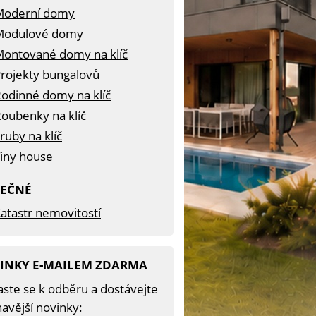
Moderní domy
Modulové domy
ontované domy na klíč
rojekty bungalovů
odinné domy na klíč
oubenky na klíč
ruby na klíč
iny house
TEČNÉ
atastr nemovitostí
INKY E-MAILEM ZDARMA
aste se k odběru a dostávejte
avější novinky: