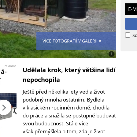
E-M
So
»
VÍCE FOTOGRAFIÍ V GALERII
i
Foto:
poskytnuto
reklama
Udělala krok, který většina lidí
majitelkou
domu
nepochopila
Ještě před několika lety vedla život
podobný mnoha ostatním. Bydlela
v klasickém rodinném domě, chodila
do práce a snažila se postupně budovat
svou budoucnost. Stále více
však přemýšlela o tom, zda je život