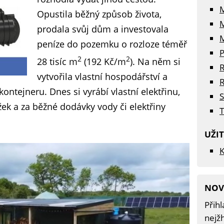
Opustila běžný způsob života,
prodala svůj dům a investovala
M
peníze do pozemku o rozloze téměř
P
2
2
28 tisíc m
(192 Kč/m
). Na něm si
R
vytvořila vlastní hospodářství a
R
tejneru. Dnes si vyrábí vlastní elektřinu,
S
žek a za běžné dodávky vody či elektřiny
T
UŽI
K
NOV
Přihl
nejžh