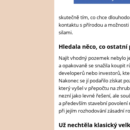
skutečně tím, co chce dlouhodobě
kontaktu s přírodou a možnosti 
silami.
Hledala něco, co ostatní 
Najít vhodný pozemek nebylo je
a opakovaně se snažila koupit r
developerů nebo investorů, kteř
Nakonec se jí podařilo získat p
který vyšel v přepočtu na zhru
nezní jako levné řešení, ale so
a především stavební povolení 
při jejím rozhodování zásadní rol
Už nechtěla klasický ve