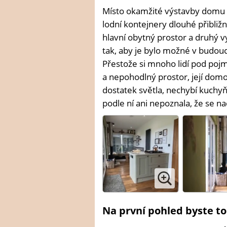
Místo okamžité výstavby domu se
lodní kontejnery dlouhé přibliž
hlavní obytný prostor a druhý v
tak, aby je bylo možné v budo
Přestože si mnoho lidí pod poj
a nepohodlný prostor, její domo
dostatek světla, nechybí kuchyň
podle ní ani nepoznala, že se n
Na první pohled byste to