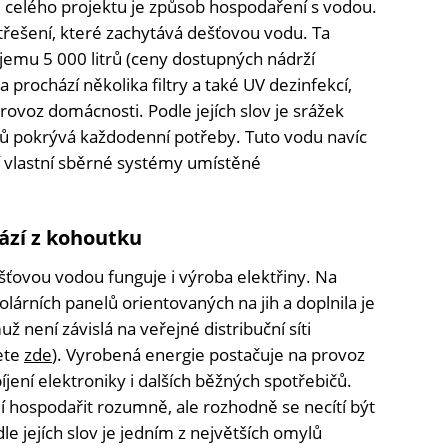
ů celého projektu je způsob hospodaření s vodou.
řešení, které zachytává dešťovou vodu. Ta
jemu 5 000 litrů (ceny dostupných nádrží
a prochází několika filtry a také UV dezinfekcí,
provoz domácnosti. Podle jejích slov je srážek
ů pokrývá každodenní potřeby. Tuto vodu navíc
jí vlastní sběrné systémy umístěné
hází z kohoutku
ťovou vodou funguje i výroba elektřiny. Na
lárních panelů orientovaných na jih a doplnila je
 není závislá na veřejné distribuční síti
dete
zde
). Vyrobená energie postačuje na provoz
íjení elektroniky i dalších běžných spotřebičů.
í hospodařit rozumně, ale rozhodně se necítí být
 jejích slov je jedním z největších omylů