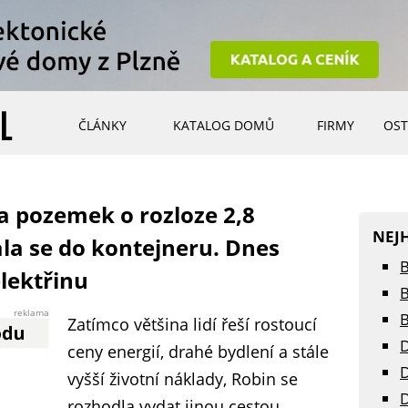
ČLÁNKY
KATALOG DOMŮ
FIRMY
OST
a pozemek o rozloze 2,8
NEJ
la se do kontejneru. Dnes
B
elektřinu
B
reklama
B
Zatímco většina lidí řeší rostoucí
D
ceny energií, drahé bydlení a stále
D
vyšší životní náklady, Robin se
D
rozhodla vydat jinou cestou.