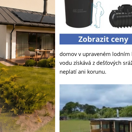
domov v upraveném lodním kon
vodu získává z dešťových srá
neplatí ani korunu.