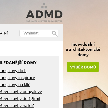
ATNÍ
HLEDANĚJŠÍ DOMY
ungalovy do L
ungalovy inspirace
ungalovy na klíč
řevostavby bungalovy
řevostavby do 1,5mil
řevostavby na klíč