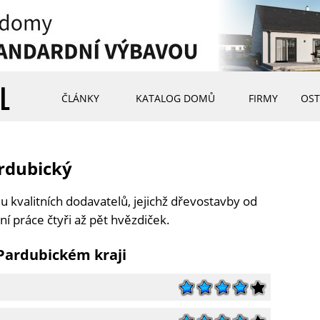
ČLÁNKY
KATALOG DOMŮ
FIRMY
OST
rdubický
u kvalitních dodavatelů, jejichž dřevostavby od
í práce čtyři až pět hvězdiček.
 Pardubickém kraji