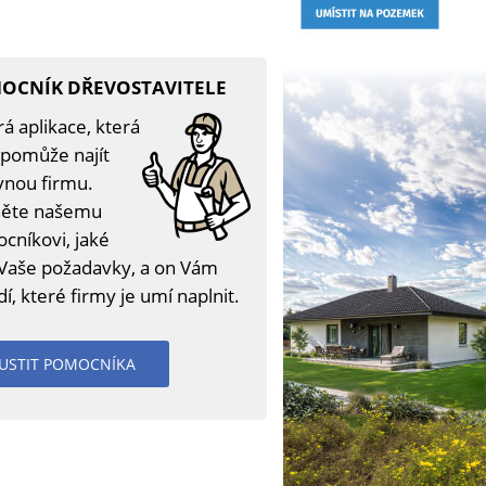
OCNÍK DŘEVOSTAVITELE
á aplikace, která
pomůže najít
vnou firmu.
ěte našemu
cníkovi, jaké
 Vaše požadavky, a on Vám
í, které firmy je umí naplnit.
USTIT POMOCNÍKA