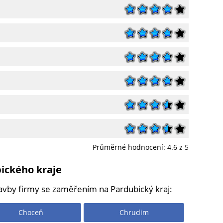
Průměrné hodnocení:
4.6
z 5
bického kraje
tavby firmy se zaměřením na Pardubický kraj:
Choceň
Chrudim