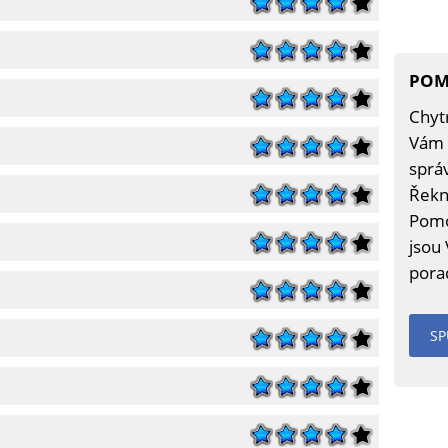
POM
Chytr
Vám 
sprá
Řekn
Pomo
jsou
porad
SP