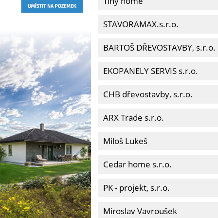
Tiny home
STAVORAMAX.s.r.o.
BARTOŠ DŘEVOSTAVBY, s.r.o.
EKOPANELY SERVIS s.r.o.
CHB dřevostavby, s.r.o.
ARX Trade s.r.o.
Miloš Lukeš
Cedar home s.r.o.
PK - projekt, s.r.o.
Miroslav Vavroušek