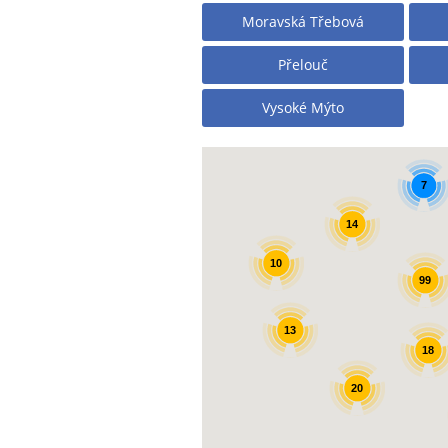
Moravská Třebová
Přelouč
Vysoké Mýto
7
14
10
99
13
18
20