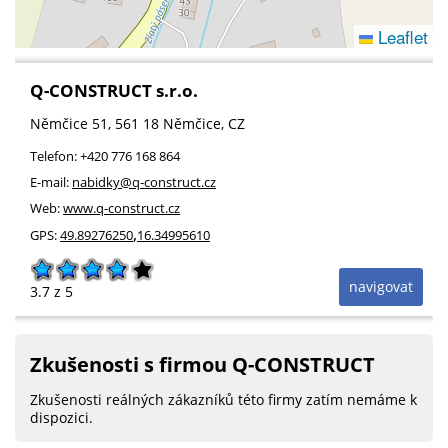
Leaflet
Q-CONSTRUCT s.r.o.
Němčice 51
, 561 18
Němčice
,
CZ
Telefon:
+420 776 168 864
E-mail:
nabidky@q-construct.cz
Web:
www.q-construct.cz
,
GPS:
49.89276250
16.34995610
navigovat
3.7
z 5
Zkušenosti s firmou Q-CONSTRUCT
Zkušenosti reálných zákazníků této firmy zatím nemáme k
dispozici.