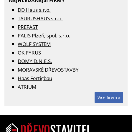
NEJHLEDANĚJŠÍ FIRMY
DD Haus s.r.o.
TAURUSHAUS s.r.o.
PREFAST
PALIS Plzeň, spol. s.r.o.
WOLF SYSTEM
OK PYRUS
DOMY D.N.E.S.
MORAVSKÉ DŘEVOSTAVBY
Haas Fertigbau
ATRIUM
Více firem »