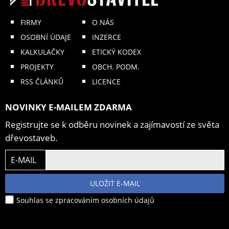
FIRMY
O NÁS
OSOBNÍ ÚDAJE
INZERCE
KALKULAČKY
ETICKÝ KODEX
PROJEKTY
OBCH. PODM.
RSS ČLÁNKŮ
LICENCE
NOVINKY E-MAILEM ZDARMA
Registrujte se k odběru novinek a zajímavostí ze světa
dřevostaveb.
E-MAIL
ULOŽIT E-MAIL
Souhlas se zpracováním osobních údajů