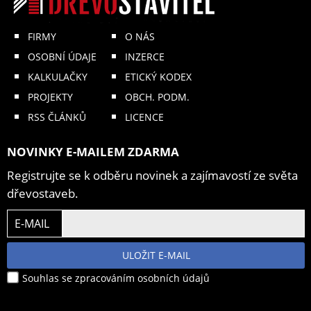
FIRMY
O NÁS
OSOBNÍ ÚDAJE
INZERCE
KALKULAČKY
ETICKÝ KODEX
PROJEKTY
OBCH. PODM.
RSS ČLÁNKŮ
LICENCE
NOVINKY E-MAILEM ZDARMA
Registrujte se k odběru novinek a zajímavostí ze světa
dřevostaveb.
E-MAIL
ULOŽIT E-MAIL
Souhlas se zpracováním osobních údajů