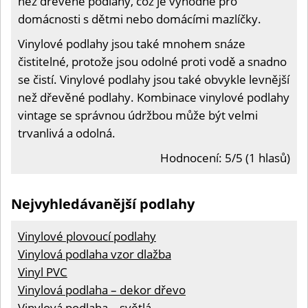
než dřevěné podlahy, což je výhodné pro
domácnosti s dětmi nebo domácími mazlíčky.
Vinylové podlahy jsou také mnohem snáze
čistitelné, protože jsou odolné proti vodě a snadno
se čistí. Vinylové podlahy jsou také obvykle levnější
než dřevěné podlahy. Kombinace vinylové podlahy
vintage se správnou údržbou může být velmi
trvanlivá a odolná.
Hodnocení: 5/5 (1 hlasů)
Nejvyhledávanější podlahy
Vinylové plovoucí podlahy
Vinylová podlaha vzor dlažba
Vinyl PVC
Vinylová podlaha – dekor dřevo
Vinylová podlaha – světlá