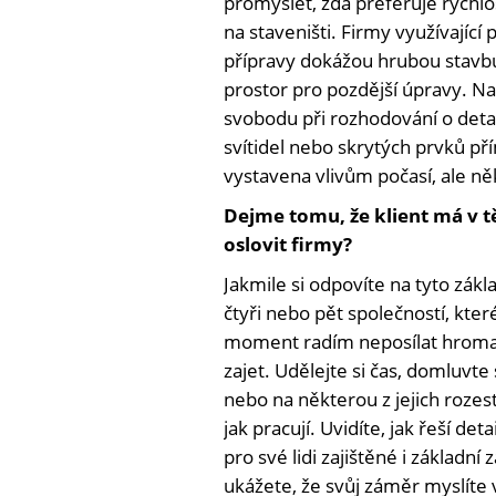
promyslet, zda preferuje rychlos
na staveništi. Firmy využívají
přípravy dokážou hrubou stavbu
prostor pro pozdější úpravy. Na
svobodu při rozhodování o detai
svítidel nebo skrytých prvků pří
vystavena vlivům počasí, ale něk
Dejme tomu, že klient má v tě
oslovit firmy?
Jakmile si odpovíte na tyto zákl
čtyři nebo pět společností, kte
moment radím neposílat hromad
zajet. Udělejte si čas, domluvte
nebo na některou z jejich roze
jak pracují. Uvidíte, jak řeší det
pro své lidi zajištěné i základ
ukážete, že svůj záměr myslíte v