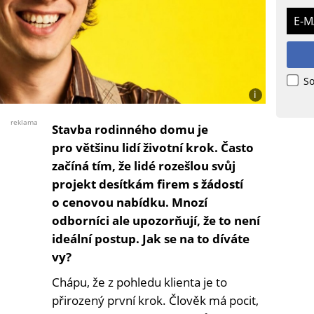
E-M
So
i
Foto:
Jan
reklama
Stavba rodinného domu je
Kratochvíl
pro většinu lidí životní krok. Často
začíná tím, že lidé rozešlou svůj
projekt desítkám firem s žádostí
o cenovou nabídku. Mnozí
odborníci ale upozorňují, že to není
ideální postup. Jak se na to díváte
vy?
Chápu, že z pohledu klienta je to
přirozený první krok. Člověk má pocit,