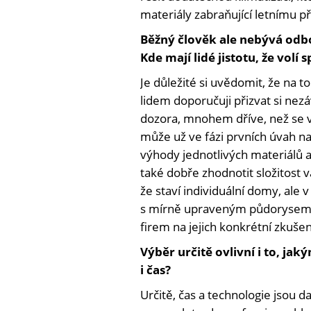
materiály zabraňující letnímu př
Běžný člověk ale nebývá odb
Kde mají lidé jistotu, že volí 
Je důležité si uvědomit, že na 
lidem doporučuji přizvat si nez
dozora, mnohem dříve, než se 
může už ve fázi prvních úvah na
výhody jednotlivých materiálů a
také dobře zhodnotit složitost
že staví individuální domy, ale 
s mírně upraveným půdorysem. 
firem na jejich konkrétní zkuše
Výběr určitě ovlivní i to, ja
i čas?
Určitě, čas a technologie jsou da