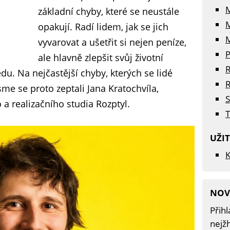
základní chyby, které se neustále
opakují. Radí lidem, jak se jich
M
vyvarovat a ušetřit si nejen peníze,
P
ale hlavně zlepšit svůj životní
R
u. Na nejčastější chyby, kterých se lidé
R
me se proto zeptali Jana Kratochvíla,
S
 a realizačního studia Rozptyl.
T
UŽI
K
NOV
Přihl
nejžh