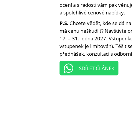
ocení a s radostí vám pak věnu
a spolehlivé cenové nabídky.
P.S.
Chcete vědět, kde se dá na
má cenu neškudlit? Navštivte on
17. – 31. ledna 2027. Vstupenku 
vstupenek je limitován). Těšit 
přednášek, konzultací s odborní
SDÍLET ČLÁNEK