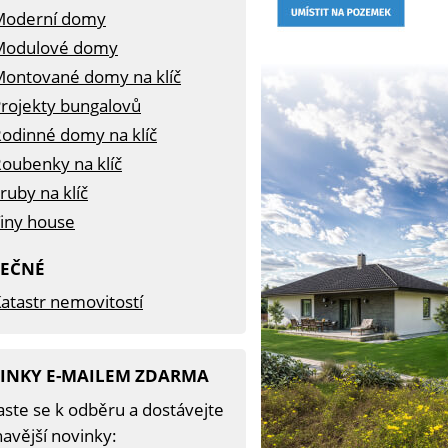
Moderní domy
Modulové domy
ontované domy na klíč
rojekty bungalovů
odinné domy na klíč
oubenky na klíč
ruby na klíč
iny house
TEČNÉ
atastr nemovitostí
INKY E-MAILEM ZDARMA
aste se k odběru a dostávejte
avější novinky: