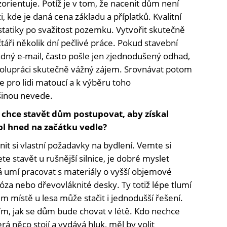
 zorientuje. Potíž je v tom, že nacenit dům není
ci, kde je daná cena základu a příplatků. Kvalitní
statiky po svažitost pozemku. Vytvořit skutečně
táři několik dní pečlivé práce. Pokud stavební
dný e-mail, často pošle jen zjednodušený odhad,
spolupráci skutečně vážný zájem. Srovnávat potom
e pro lidi matoucí a k výběru toho
šinou nevede.
ý chce stavět dům postupovat, aby získal
pl hned na začátku vedle?
snit si vlastní požadavky na bydlení. Vemte si
te stavět u rušnější silnice, je dobré myslet
rá umí pracovat s materiály o vyšší objemové
lóza nebo dřevovláknité desky. Ty totiž lépe tlumí
 místě u lesa může stačit i jednodušší řešení.
ím, jak se dům bude chovat v létě. Kdo nechce
rá něco stojí a vydává hluk, měl by volit