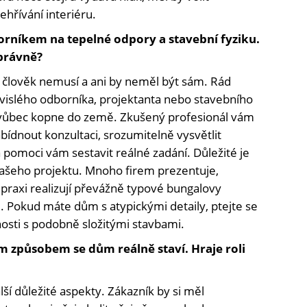
ehřívání interiéru.
orníkem na tepelné odpory a stavební fyziku.
správně?
to člověk nemusí a ani by neměl být sám. Rád
ávislého odborníka, projektanta nebo stavebního
vůbec kopne do země. Zkušený profesionál vám
bídnout konzultaci, srozumitelně vysvětlit
 pomoci vám sestavit reálné zadání. Důležité je
 vašeho projektu. Mnoho firem prezentuje,
v praxi realizují převážně typové bungalovy
Pokud máte dům s atypickými detaily, ptejte se
nosti s podobně složitými stavbami.
kým způsobem se dům reálně staví. Hraje roli
lší důležité aspekty. Zákazník by si měl