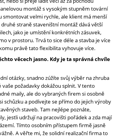
t, nebo si přeje ladit věci až za pochodu
cí panelovou montáž s vysokým stupněm tovární
 smontovat velmi rychle, ale klient má menší
 druhé straně staveništní montáž dává větší
lech, jako je umístění konkrétních zásuvek,
mo v prostoru. Trvá to sice déle a stavba je více
omu právě tato flexibilita vyhovuje více.
chto věcech jasno. Kdy je ta správná chvíle
adní otázky, snadno zúžíte svůj výběr na zhruba
ré vaše požadavky dokážou splnit. V tento
né maily, ale do vybraných firem si osobně
 si schůzku a podívejte se přímo do jejich výroby
stavěných staveb. Tam nejlépe poznáte,
aily, jestli udržují na pracovišti pořádek a zda mají
ní zázemí. Tímto osobním přístupem firmě jasně
ážně. A věřte mi, že solidní realizační firma to