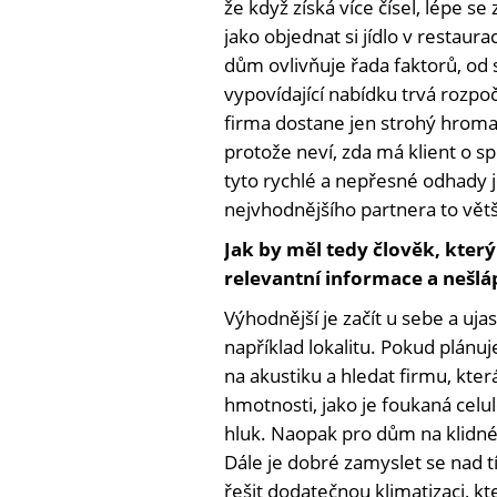
že když získá více čísel, lépe se
jako objednat si jídlo v restaura
dům ovlivňuje řada faktorů, od 
vypovídající nabídku trvá rozpoč
firma dostane jen strohý hroma
protože neví, zda má klient o 
tyto rychlé a nepřesné odhady j
nejvhodnějšího partnera to vět
Jak by měl tedy člověk, kter
relevantní informace a nešlá
Výhodnější je začít u sebe a uja
například lokalitu. Pokud plánuje
na akustiku a hledat firmu, kte
hmotnosti, jako je foukaná celu
hluk. Naopak pro dům na klidném
Dále je dobré zamyslet se nad t
řešit dodatečnou klimatizaci, kte