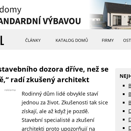
ČLÁNKY
KATALOG DOMŮ
FIRMY
OST
stavebního dozora dříve, než se
NEJ
,“ radí zkušený architekt
B
reklama
Rodinný dům lidé obvykle staví
B
jednou za život. Zkušenosti tak sice
B
získají, ale až když je pozdě.
D
D
Stavební specialisté a zkušení
D
architekti proto upozorňují na