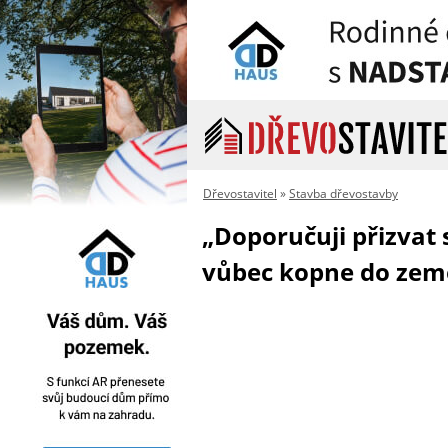
Dřevostavitel
»
Stavba dřevostavby
„Doporučuji přizvat 
vůbec kopne do země