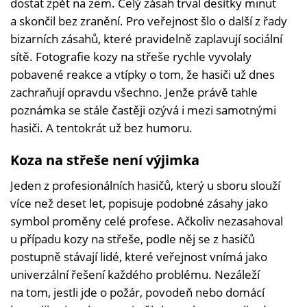
dostat zpět na zem. Celý zásah trval desítky minut
a skončil bez zranění. Pro veřejnost šlo o další z řady
bizarních zásahů, které pravidelně zaplavují sociální
sítě. Fotografie kozy na střeše rychle vyvolaly
pobavené reakce a vtípky o tom, že hasiči už dnes
zachraňují opravdu všechno. Jenže právě tahle
poznámka se stále častěji ozývá i mezi samotnými
hasiči. A tentokrát už bez humoru.
Koza na střeše není výjimka
Jeden z profesionálních hasičů, který u sboru slouží
více než deset let, popisuje podobné zásahy jako
symbol proměny celé profese. Ačkoliv nezasahoval
u případu kozy na střeše, podle něj se z hasičů
postupně stávají lidé, které veřejnost vnímá jako
univerzální řešení každého problému. Nezáleží
na tom, jestli jde o požár, povodeň nebo domácí