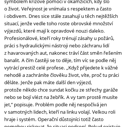
symbolem krizové pomoci v okamžicích, kdy šlo
o život. Veřejnost je vnímala s respektem a často
i obdivem. Dnes sice stále zasahují u těch nejtěžších
situací, jenže vedle toho roste obrovské množství
výjezdů, které mají k opravdové nouzi daleko.
Profesionálové, kteří roky trénují zásahy u požárů,
práci s hydraulickými nástroji nebo záchranu lidí
z havarovaných aut, nakonec tráví část směn řešením
banalit. A čím častěji se to děje, tím víc se podle něj
vytrácí prestiž celé profese. „Když přijedete k vážné
nehodě a zachráníte člověku život, víte, proč tu práci
děláte. Jenže pak máte další den výjezd,
protože někdo chce sundat kočku ze střechy garáže
nebo se bojí vlézt na žebřík. A vy tam prostě musíte
jet,“ popisuje. Problém podle něj nespočívá jen
v samotných lidech, kteří na linku volají. Velkou roli
hraje i systém. Operační důstojníci totiž často
nemohou riskovat, že situaci podcení. Pokud existuje