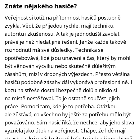
Znáte nějakého hasiče?
Veřejnost si totiž na přítomnost hasičů postupně
zvykla. Vědí, že přijedou rychle, mají techniku,
autoritu i zkušenosti. A tak je jednodušší zavolat
právě je než hledat jiné řešení. Jenže každé takové
rozhodnutí má své důsledky. Technika se
opotřebovává, lidé jsou unavení a čas, který by mohl
být věnován výcviku nebo skutečně důležitým
zásahům, mizí v drobných výjezdech. Přesto většina
hasičů podobné zásahy dál vykonává profesionálně. I
kozu na střeše dostali bezpečně dolů a nikdo si
na místě nestěžoval. To je ostatně součást jejich
práce. Pomoci tam, kde je to potřeba. Otázkou
ale zůstává, co všechno by ještě za potřebu mělo být
považováno. Sám hasič říká, že nechce, aby jeho slova
vyzněla jako útok na veřejnost. Chápe, že lidé mají
strach a v krizových situacích často jednají impulzivně.