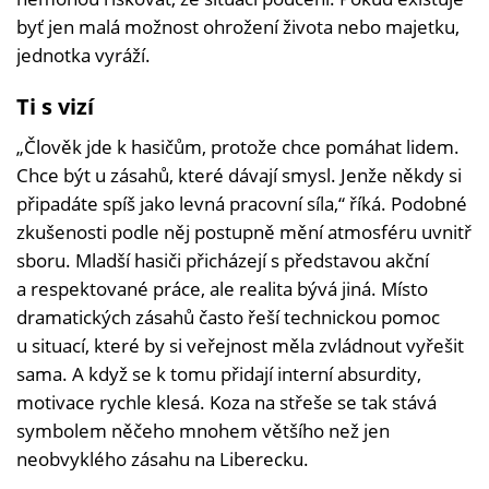
byť jen malá možnost ohrožení života nebo majetku,
jednotka vyráží.
Ti s vizí
„Člověk jde k hasičům, protože chce pomáhat lidem.
Chce být u zásahů, které dávají smysl. Jenže někdy si
připadáte spíš jako levná pracovní síla,“ říká. Podobné
zkušenosti podle něj postupně mění atmosféru uvnitř
sboru. Mladší hasiči přicházejí s představou akční
a respektované práce, ale realita bývá jiná. Místo
dramatických zásahů často řeší technickou pomoc
u situací, které by si veřejnost měla zvládnout vyřešit
sama. A když se k tomu přidají interní absurdity,
motivace rychle klesá. Koza na střeše se tak stává
symbolem něčeho mnohem většího než jen
neobvyklého zásahu na Liberecku.