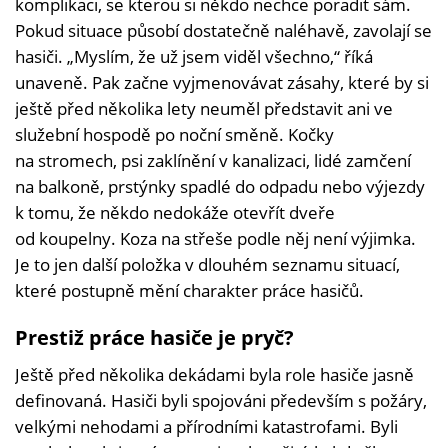
komplikaci, se kterou si někdo nechce poradit sám.
Pokud situace působí dostatečně naléhavě, zavolají se
hasiči. „Myslím, že už jsem viděl všechno,“ říká
unaveně. Pak začne vyjmenovávat zásahy, které by si
ještě před několika lety neuměl představit ani ve
služební hospodě po noční směně. Kočky
na stromech, psi zaklínění v kanalizaci, lidé zamčení
na balkoně, prstýnky spadlé do odpadu nebo výjezdy
k tomu, že někdo nedokáže otevřít dveře
od koupelny. Koza na střeše podle něj není výjimka.
Je to jen další položka v dlouhém seznamu situací,
které postupně mění charakter práce hasičů.
Prestiž práce hasiče je pryč?
Ještě před několika dekádami byla role hasiče jasně
definovaná. Hasiči byli spojováni především s požáry,
velkými nehodami a přírodními katastrofami. Byli