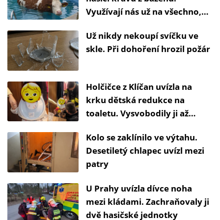
Využívají nás už na všechno,
říká záchranář
Už nikdy nekoupí svíčku ve
skle. Při dohoření hrozil požár
Holčičce z Klíčan uvízla na
krku dětská redukce na
toaletu. Vysvobodily ji až
kleště
Kolo se zaklínilo ve výtahu.
Desetiletý chlapec uvízl mezi
patry
U Prahy uvízla dívce noha
mezi kládami. Zachraňovaly ji
dvě hasičské jednotky