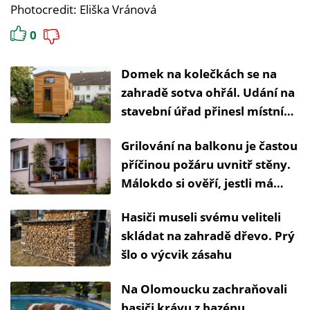
Photocredit: Eliška Vránová
0
Domek na kolečkách se na
zahradě sotva ohřál. Udání na
stavební úřad přinesl místní
hasič
Grilování na balkonu je častou
příčinou požáru uvnitř stěny.
Málokdo si ověří, jestli má
hořlavou fasádu
Hasiči museli svému veliteli
skládat na zahradě dřevo. Prý
šlo o výcvik zásahu
Na Olomoucku zachraňovali
hasiči krávu z bazénu.