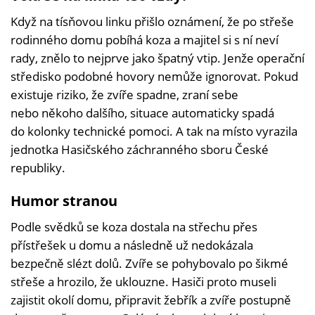
Když na tísňovou linku přišlo oznámení, že po střeše
rodinného domu pobíhá koza a majitel si s ní neví
rady, znělo to nejprve jako špatný vtip. Jenže operační
středisko podobné hovory nemůže ignorovat. Pokud
existuje riziko, že zvíře spadne, zraní sebe
nebo někoho dalšího, situace automaticky spadá
do kolonky technické pomoci. A tak na místo vyrazila
jednotka Hasičského záchranného sboru České
republiky.
Humor stranou
Podle svědků se koza dostala na střechu přes
přístřešek u domu a následně už nedokázala
bezpečně slézt dolů. Zvíře se pohybovalo po šikmé
střeše a hrozilo, že uklouzne. Hasiči proto museli
zajistit okolí domu, připravit žebřík a zvíře postupně