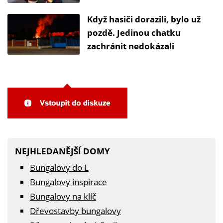
Když hasiči dorazili, bylo už
pozdě. Jedinou chatku
zachránit nedokázali
NEJHLEDANĚJŠÍ DOMY
Bungalovy do L
Bungalovy inspirace
Bungalovy na klíč
Dřevostavby bungalovy