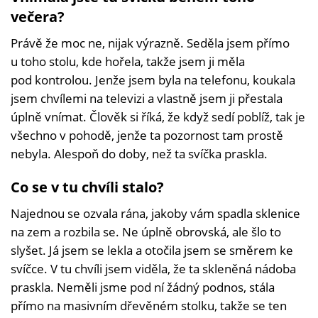
večera?
Právě že moc ne, nijak výrazně. Seděla jsem přímo
u toho stolu, kde hořela, takže jsem ji měla
pod kontrolou. Jenže jsem byla na telefonu, koukala
jsem chvílemi na televizi a vlastně jsem ji přestala
úplně vnímat. Člověk si říká, že když sedí poblíž, tak je
všechno v pohodě, jenže ta pozornost tam prostě
nebyla. Alespoň do doby, než ta svíčka praskla.
Co se v tu chvíli stalo?
Najednou se ozvala rána, jakoby vám spadla sklenice
na zem a rozbila se. Ne úplně obrovská, ale šlo to
slyšet. Já jsem se lekla a otočila jsem se směrem ke
svíčce. V tu chvíli jsem viděla, že ta skleněná nádoba
praskla. Neměli jsme pod ní žádný podnos, stála
přímo na masivním dřevěném stolku, takže se ten