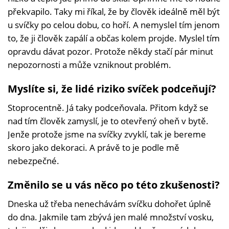
překvapilo. Taky mi říkal, že by člověk ideálně měl být
u svíčky po celou dobu, co hoří. A nemyslel tím jenom
to, že ji člověk zapálí a občas kolem projde. Myslel tím
opravdu dávat pozor. Protože někdy stačí pár minut
nepozornosti a může vzniknout problém.
Myslíte si, že lidé riziko svíček podceňují?
Stoprocentně. Já taky podceňovala. Přitom když se
nad tím člověk zamyslí, je to otevřený oheň v bytě.
Jenže protože jsme na svíčky zvyklí, tak je bereme
skoro jako dekoraci. A právě to je podle mě
nebezpečné.
Změnilo se u vás něco po této zkušenosti?
Dneska už třeba nenechávám svíčku dohořet úplně
do dna. Jakmile tam zbývá jen malé množství vosku,