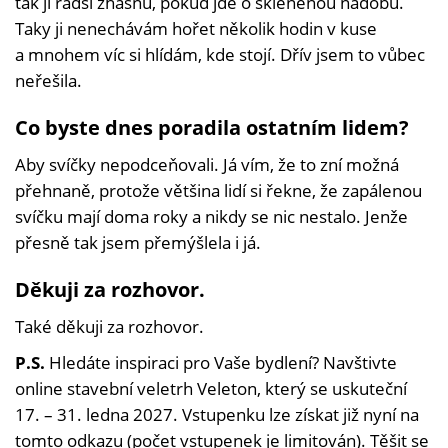
tak ji radši zhasnu, pokud jde o skleněnou nádobu.
Taky ji nenechávám hořet několik hodin v kuse
a mnohem víc si hlídám, kde stojí. Dřív jsem to vůbec
neřešila.
Co byste dnes poradila ostatním lidem?
Aby svíčky nepodceňovali. Já vím, že to zní možná
přehnaně, protože většina lidí si řekne, že zapálenou
svíčku mají doma roky a nikdy se nic nestalo. Jenže
přesně tak jsem přemýšlela i já.
Děkuji za rozhovor.
Také děkuji za rozhovor.
P.S.
Hledáte inspiraci pro Vaše bydlení? Navštivte
online stavební veletrh Veleton, který se uskuteční
17. – 31. ledna 2027. Vstupenku lze získat již nyní na
tomto odkazu
(počet vstupenek je limitován). Těšit se