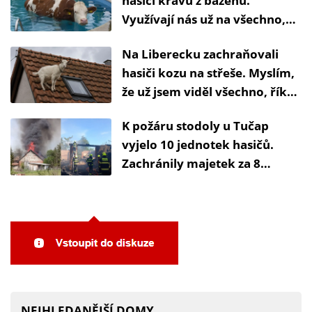
hasiči krávu z bazénu.
Využívají nás už na všechno,
říká záchranář
Na Liberecku zachraňovali
hasiči kozu na střeše. Myslím,
že už jsem viděl všechno, říká
záchranář
K požáru stodoly u Tučap
vyjelo 10 jednotek hasičů.
Zachránily majetek za 8
milionů korun
NEJHLEDANĚJŠÍ DOMY