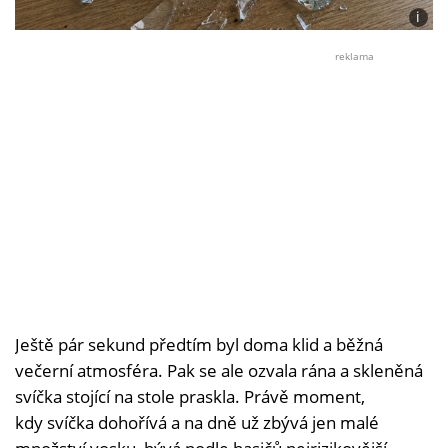
i
Foto:
Ivona
reklama
L.
Ještě pár sekund předtím byl doma klid a běžná
večerní atmosféra. Pak se ale ozvala rána a skleněná
svíčka stojící na stole praskla. Právě moment,
kdy svíčka dohořívá a na dně už zbývá jen malé