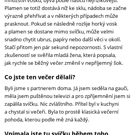
množství vosku, bývá podle hasičů nejrizikovější.
Plamen se totiž dostává níž ke sklu, nádoba se začne
výrazně přehřívat a v některých případech může
prasknout. Pokud se následně rozlije horký vosk
a plamen se dostane mimo svíčku, může velmi
snadno chytit ubrus, papíry nebo další věci v okolí.
Stačí přitom jen pár sekund nepozornosti. S vlastní
zkušeností se svěřila mladá žena, která popsala,
jak rychle se běžný večer změnil v nepříjemný šok.
Co jste ten večer dělali?
Byli jsme s partnerem doma. Já jsem seděla na gauči,
měla jsem puštěnou televizi a pro zpříjemnění jsem si
zapálila svíčku. Nic zvláštního. Přítel byl v kuchyni
a chystal si večeři. Byla to prostě klasická večerní
pohoda, kterou podle mě zná každý.
Vnímala jste tu svíčku během toho