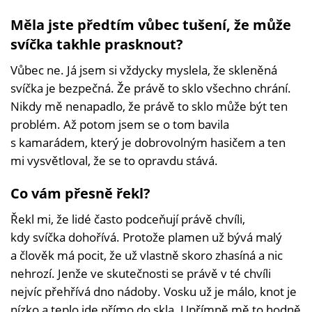
Měla jste předtím vůbec tušení, že může
svíčka takhle prasknout?
Vůbec ne. Já jsem si vždycky myslela, že skleněná
svíčka je bezpečná. Že právě to sklo všechno chrání.
Nikdy mě nenapadlo, že právě to sklo může být ten
problém. Až potom jsem se o tom bavila
s kamarádem, který je dobrovolným hasičem a ten
mi vysvětloval, že se to opravdu stává.
Co vám přesně řekl?
Řekl mi, že lidé často podceňují právě chvíli,
kdy svíčka dohořívá. Protože plamen už bývá malý
a člověk má pocit, že už vlastně skoro zhasíná a nic
nehrozí. Jenže ve skutečnosti se právě v té chvíli
nejvíc přehřívá dno nádoby. Vosku už je málo, knot je
nízko a teplo jde přímo do skla. Upřímně mě to hodně