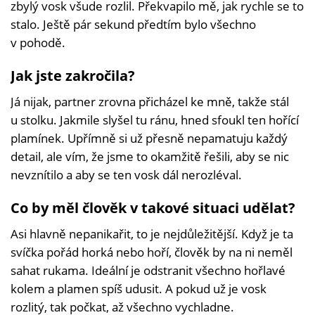
zbylý vosk všude rozlil. Překvapilo mě, jak rychle se to
stalo. Ještě pár sekund předtím bylo všechno
v pohodě.
Jak jste zakročila?
Já nijak, partner zrovna přicházel ke mně, takže stál
u stolku. Jakmile slyšel tu ránu, hned sfoukl ten hořící
plamínek. Upřímně si už přesně nepamatuju každý
detail, ale vím, že jsme to okamžitě řešili, aby se nic
nevznítilo a aby se ten vosk dál nerozléval.
Co by měl člověk v takové situaci udělat?
Asi hlavně nepanikařit, to je nejdůležitější. Když je ta
svíčka pořád horká nebo hoří, člověk by na ni neměl
sahat rukama. Ideální je odstranit všechno hořlavé
kolem a plamen spíš udusit. A pokud už je vosk
rozlitý, tak počkat, až všechno vychladne.