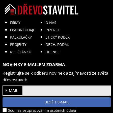
FIRMY
O NÁS
OSOBNÍ ÚDAJE
INZERCE
KALKULAČKY
ETICKÝ KODEX
PROJEKTY
OBCH. PODM.
RSS ČLÁNKŮ
LICENCE
NOVINKY E-MAILEM ZDARMA
Registrujte se k odběru novinek a zajímavostí ze světa
dřevostaveb.
E-MAIL
ULOŽIT E-MAIL
Souhlas se zpracováním osobních údajů