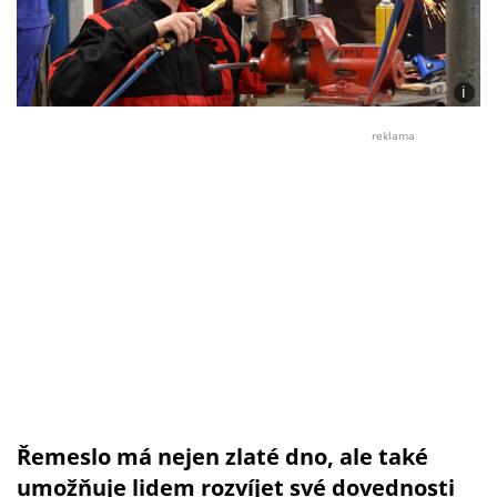
i
Foto:
SOU
reklama
Boso
(se
souhl
Řemeslo má nejen zlaté dno, ale také
umožňuje lidem rozvíjet své dovednosti