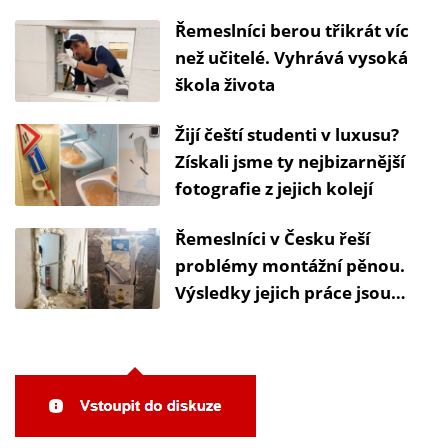
sto tisíc měsíčně
Řemeslníci berou třikrát víc
než učitelé. Vyhrává vysoká
škola života
Žijí čeští studenti v luxusu?
Získali jsme ty nejbizarnější
fotografie z jejich kolejí
Řemeslníci v Česku řeší
problémy montážní pěnou.
Výsledky jejich práce jsou
mnohdy katastrofické