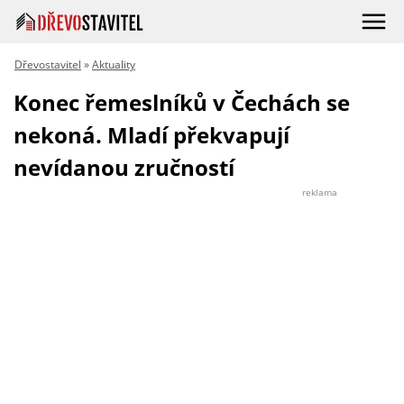
Dřevostavitel
»
Aktuality
Konec řemeslníků v Čechách se
nekoná. Mladí překvapují
nevídanou zručností
reklama