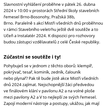
Slavnostní vyhlášení proběhne v pátek 26. dubna
2024 v 10:00 v prostorách Střední školy stavebních
řemesel Brno-Bosonohy, Pražská 38b,
Brno. Paralelně s akcí Mistři všedních dnů proběhnou
v rámci Stavebního veletrhu ještě dvě soutěže a to
Učeň a Instalatér 2024. K dispozici pro rozhovory
budou zástupci vzdělavatelů z celé České republiky.
Zúčastni se soutěže i ty!
Pohybuješ se v jednom z těchto oborů: klempíř,
pokrývač, tesař, kominík, zedník, čalouník
nebo plynař? Pak tě bude jistě akce Mistři všedních
dnů 2024 zajímat. Nejschopnější žáci předvedou
ve finálovém klání v pavilonu A2 a na volné ploše
mezi pavilony A2 a V to nejlepší ze svých řemesel.
Zapojí moderní nástroje a postupy, ukážou, jak mají