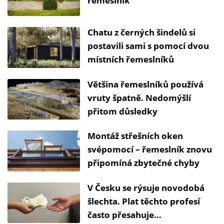
řemeslník
Chatu z černých šindelů si
postavili sami s pomocí dvou
místních řemeslníků
Většina řemeslníků používá
vruty špatně. Nedomýšlí
přitom důsledky
Montáž střešních oken
svépomocí – řemeslník znovu
připomíná zbytečné chyby
V Česku se rýsuje novodobá
šlechta. Plat těchto profesí
často přesahuje