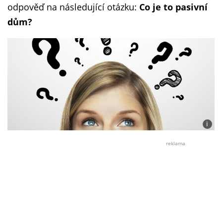
odpověď na následující otázku:
Co je to pasivní
dům?
i
Foto:
©
reklama
Dřevo