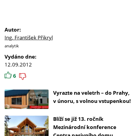
Autor:
Ing. František Přikryl
analytik
Vydáno dne:
12.09.2012
6
Vyrazte na veletrh – do Prahy,
v únoru, s volnou vstupenkou!
Blíží se již 13. ročník
Mezinárodní konference
Centra pasivního domu