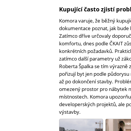
Kupující často zjistí pr
Komora varuje, že běžný kupují
dokumentace poznat, jak bude 
Zatímco dříve určovaly doporu
komfortu, dnes podle ČKAIT zů
konkrétních požadavků. Praktick
zatímco další parametry už zák
Roberta Špalka se tím výrazně zv
pořizují byt jen podle půdorysu 
až po dokončení stavby. Probl
omezený prostor pro nábytek 
místnostech. Komora upozorňuj
developerských projektů, ale p
výstavby.