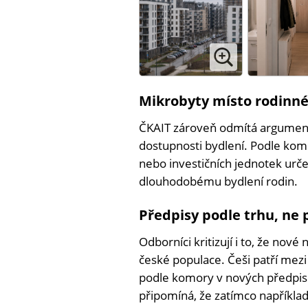
Mikrobyty místo rodinné
ČKAIT zároveň odmítá argument
dostupnosti bydlení. Podle kom
nebo investičních jednotek ur
dlouhodobému bydlení rodin.
Předpisy podle trhu, ne p
Odborníci kritizují i to, že nov
české populace. Češi patří mezi
podle komory v nových předpise
připomíná, že zatímco například