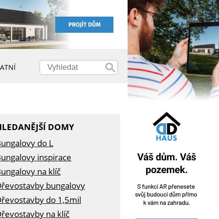
ATNÍ
HLEDANĚJŠÍ DOMY
ungalovy do L
ungalovy inspirace
ungalovy na klíč
řevostavby bungalovy
řevostavby do 1,5mil
řevostavby na klíč