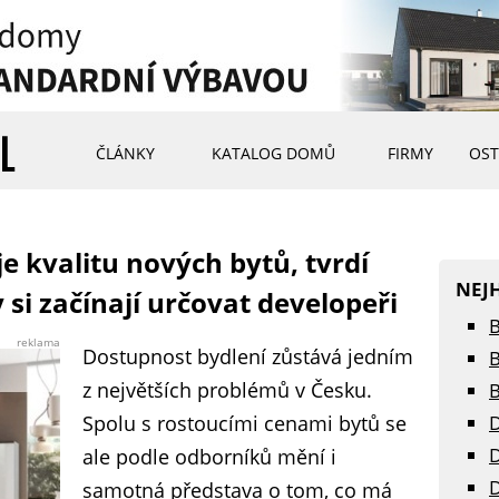
ČLÁNKY
KATALOG DOMŮ
FIRMY
OST
 kvalitu nových bytů, tvrdí
NEJ
 si začínají určovat developeři
B
reklama
Dostupnost bydlení zůstává jedním
B
z největších problémů v Česku.
B
Spolu s rostoucími cenami bytů se
D
D
ale podle odborníků mění i
D
samotná představa o tom, co má