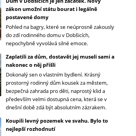
Dům v Dobšicích je jen začátek. Nový
zákon umožní státu bourat i legálně
postavené domy
Pohled na bagry, které se neúprosně zakously
do zdí rodinného domu v Dobšicích,
nepochybně vyvolává silné emoce.
Zaplatili za dům, dostavět jej museli sami a
nakonec o něj přišli
Dokonalý sen o vlastním bydlení. Krásný
prostorný rodinný dům kousek za městem,
bezpečná zahrada pro děti, naprostý klid a
především velmi dostupná cena, která se v
dnešní době zdá být absolutním zázrakem.
Koupili levný pozemek ve svahu. Bylo to
nejlepší rozhodnutí