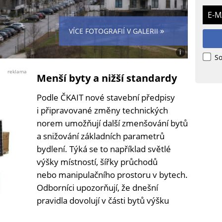
E-M
»
VÍCE FOTOGRAFIÍ V GALERII
i
So
Foto:
Eliška
reklama
Menší byty a nižší standardy
Vránová
Podle ČKAIT nové stavební předpisy
i připravované změny technických
norem umožňují další zmenšování bytů
a snižování základních parametrů
bydlení. Týká se to například světlé
výšky místností, šířky průchodů
nebo manipulačního prostoru v bytech.
Odborníci upozorňují, že dnešní
pravidla dovolují v části bytů výšku