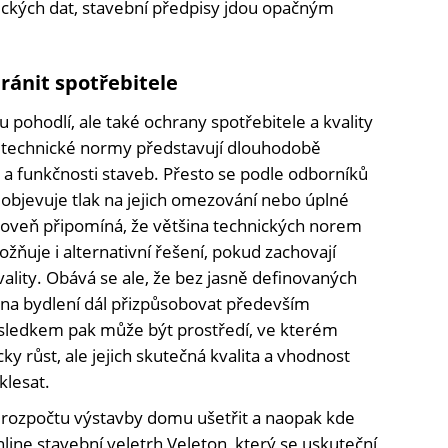
ckých dat, stavební předpisy jdou opačným
ránit spotřebitele
 pohodlí, ale také ochrany spotřebitele a kvality
e technické normy představují dlouhodobě
a funkčnosti staveb. Přesto se podle odborníků
i objevuje tlak na jejich omezování nebo úplné
roveň připomíná, že většina technických norem
ňuje i alternativní řešení, pokud zachovají
ality. Obává se ale, že bez jasně definovaných
na bydlení dál přizpůsobovat především
ledkem pak může být prostředí, ve kterém
ky růst, ale jejich skutečná kvalita a vhodnost
klesat.
 rozpočtu výstavby domu ušetřit a naopak kde
line stavební veletrh Veleton, který se uskuteční