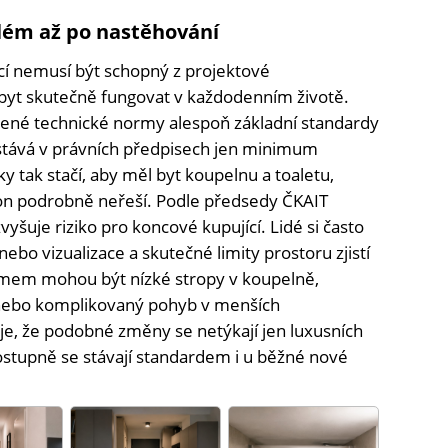
oblém až po nastěhování
cí nemusí být schopný z projektové
byt skutečně fungovat v každodenním životě.
čené technické normy alespoň základní standardy
stává v právních předpisech jen minimum
y tak stačí, aby měl byt koupelnu a toaletu,
on podrobně neřeší. Podle předsedy ČKAIT
yšuje riziko pro koncové kupující. Lidé si často
nebo vizualizace a skutečné limity prostoru zjistí
émem mohou být nízké stropy v koupelně,
nebo komplikovaný pohyb v menších
e, že podobné změny se netýkají jen luxusních
ostupně se stávají standardem i u běžné nové