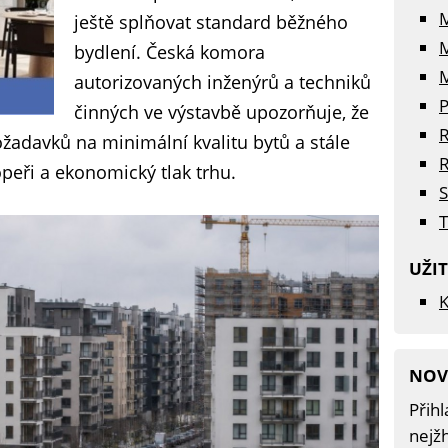
ještě splňovat standard běžného
bydlení. Česká komora
M
autorizovaných inženýrů a techniků
P
činných ve výstavbě upozorňuje, že
R
žadavků na minimální kvalitu bytů a stále
R
opeři a ekonomický tlak trhu.
S
T
UŽI
K
NOV
Přihl
nejžh