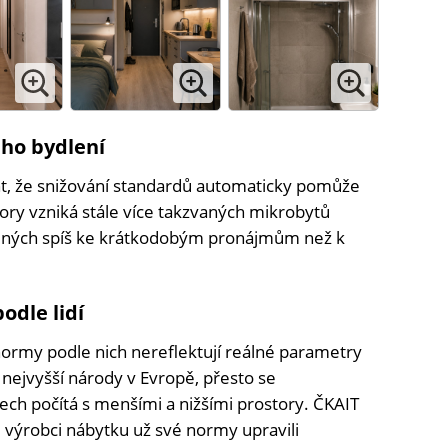
ho bydlení
, že snižování standardů automaticky pomůže
ory vzniká stále více takzvaných mikrobytů
čených spíš ke krátkodobým pronájmům než k
odle lidí
é normy podle nich nereflektují reálné parametry
 nejvyšší národy v Evropě, přesto se
ch počítá s menšími a nižšími prostory. ČKAIT
 výrobci nábytku už své normy upravili