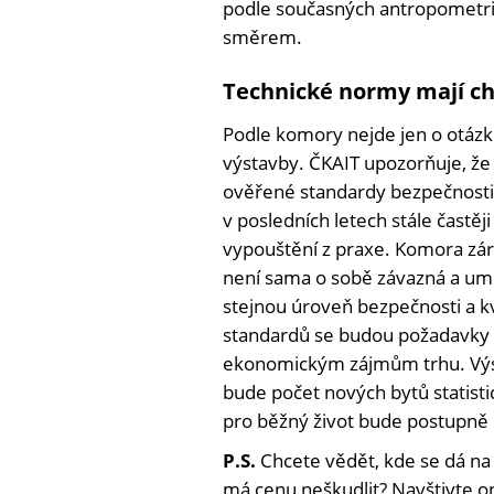
podle současných antropometri
směrem.
Technické normy mají ch
Podle komory nejde jen o otázku
výstavby. ČKAIT upozorňuje, ž
ověřené standardy bezpečnosti 
v posledních letech stále častěj
vypouštění z praxe. Komora zá
není sama o sobě závazná a umož
stejnou úroveň bezpečnosti a kv
standardů se budou požadavky 
ekonomickým zájmům trhu. Výs
bude počet nových bytů statistic
pro běžný život bude postupně 
P.S.
Chcete vědět, kde se dá na
má cenu neškudlit? Navštivte on