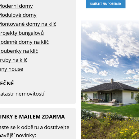
Moderní domy
Modulové domy
ontované domy na klíč
rojekty bungalovů
odinné domy na klíč
oubenky na klíč
ruby na klíč
iny house
TEČNÉ
atastr nemovitostí
INKY E-MAILEM ZDARMA
aste se k odběru a dostávejte
avější novinky: