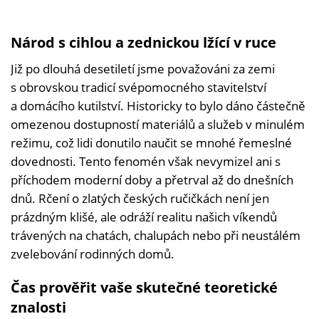
Národ s cihlou a zednickou lžící v ruce
Již po dlouhá desetiletí jsme považováni za zemi
s obrovskou tradicí svépomocného stavitelství
a domácího kutilství. Historicky to bylo dáno částečně
omezenou dostupností materiálů a služeb v minulém
režimu, což lidi donutilo naučit se mnohé řemeslné
dovednosti. Tento fenomén však nevymizel ani s
příchodem moderní doby a přetrval až do dnešních
dnů. Rčení o zlatých českých ručičkách není jen
prázdným klišé, ale odráží realitu našich víkendů
trávených na chatách, chalupách nebo při neustálém
zvelebování rodinných domů.
Čas prověřit vaše skutečné teoretické
znalosti