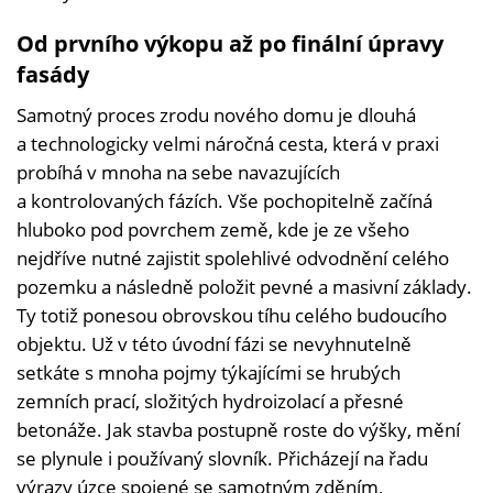
Od prvního výkopu až po finální úpravy
fasády
Samotný proces zrodu nového domu je dlouhá
a technologicky velmi náročná cesta, která v praxi
probíhá v mnoha na sebe navazujících
a kontrolovaných fázích. Vše pochopitelně začíná
hluboko pod povrchem země, kde je ze všeho
nejdříve nutné zajistit spolehlivé odvodnění celého
pozemku a následně položit pevné a masivní základy.
Ty totiž ponesou obrovskou tíhu celého budoucího
objektu. Už v této úvodní fázi se nevyhnutelně
setkáte s mnoha pojmy týkajícími se hrubých
zemních prací, složitých hydroizolací a přesné
betonáže. Jak stavba postupně roste do výšky, mění
se plynule i používaný slovník. Přicházejí na řadu
výrazy úzce spojené se samotným zděním,