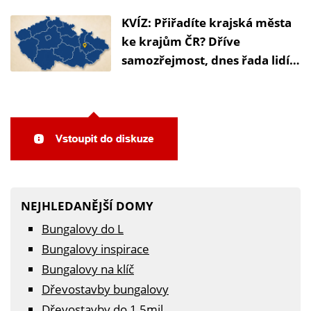
ke správným krajům
KVÍZ: Přiřadíte krajská města
ke krajům ČR? Dříve
samozřejmost, dnes řada lidí
tápe
NEJHLEDANĚJŠÍ DOMY
Bungalovy do L
Bungalovy inspirace
Bungalovy na klíč
Dřevostavby bungalovy
Dřevostavby do 1,5mil