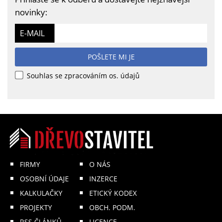
novinky:
E-MAIL
POŠLETE MI JE
Souhlas se zpracováním os. údajů
FIRMY
O NÁS
OSOBNÍ ÚDAJE
INZERCE
KALKULAČKY
ETICKÝ KODEX
PROJEKTY
OBCH. PODM.
RSS ČLÁNKŮ
LICENCE