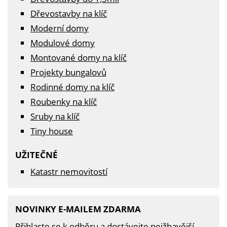
Dřevostavby na klíč
Moderní domy
Modulové domy
Montované domy na klíč
Projekty bungalovů
Rodinné domy na klíč
Roubenky na klíč
Sruby na klíč
Tiny house
UŽITEČNÉ
Katastr nemovitostí
NOVINKY E-MAILEM ZDARMA
Přihlaste se k odběru a dostávejte nejžhavější