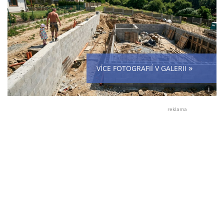
»
VÍCE FOTOGRAFIÍ V GALERII
i
Foto:
Eliška
reklama
Vráno