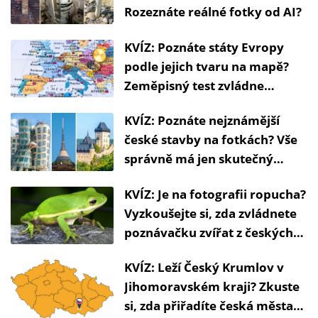
Rozeznáte reálné fotky od AI?
KVÍZ: Poznáte státy Evropy
podle jejich tvaru na mapě?
Zeměpisný test zvládne
málokdo
KVÍZ: Poznáte nejznámější
české stavby na fotkách? Vše
správně má jen skutečný
vlastenec
KVÍZ: Je na fotografii ropucha?
Vyzkoušejte si, zda zvládnete
poznávačku zvířat z českých
lesů
KVÍZ: Leží Český Krumlov v
Jihomoravském kraji? Zkuste
si, zda přiřadíte česká města