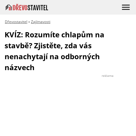
Dřevostavitel
»
Zajímavosti
KVÍZ: Rozumíte chlapům na
stavbě? Zjistěte, zda vás
nenachytají na odborných
názvech
reklama