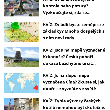
kobzole nebo pazury?
Vyzkoušejte si, zda se
domluvíte v Ostravě
KVÍZ: Zvládli byste zeměpis ze
základky? Mnoho dospělých si
s ním neví rady
KVÍZ: Jsou na mapě vyznačené
Krkonoše? Česká pohoří
dokáže bezchybně určit
překvapivě málo lidí
KVÍZ: Je na slepé mapě
vyznačena Čína? Zkuste si, jak
dobře se vyznáte ve světě
KVÍZ: Tyhle výtvory českých
kutilů nemohou být skutečné.