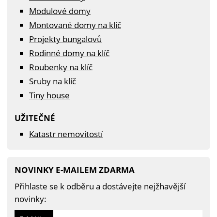
Modulové domy
Montované domy na klíč
Projekty bungalovů
Rodinné domy na klíč
Roubenky na klíč
Sruby na klíč
Tiny house
UŽITEČNÉ
Katastr nemovitostí
NOVINKY E-MAILEM ZDARMA
Přihlaste se k odběru a dostávejte nejžhavější
novinky: