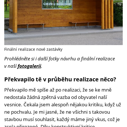
Finální realizace nové zastávky
Prohlédněte si i další fotky návrhu a finální realizace
v naší
fotogalerii
.
Překvapilo tě v průběhu realizace něco?
Překvapilo mě spíše až po realizaci, že se ke mně
nedostala žádná zpětná vazba od obyvatel naší
vesnice. Čekala jsem alespoň nějakou kritiku, když už
ne pochvalu. Je mi jasné, že ne všichni s takovou
stavbou musí souhlasit, každý máme jiný vkus, což je
zcela přirozené. Díky konstruktivní kritice