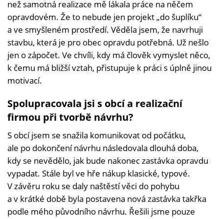
než samotná realizace mě lákala práce na něčem
opravdovém. Že to nebude jen projekt „do šuplíku“
a ve smyšleném prostředí. Věděla jsem, že navrhuji
stavbu, která je pro obec opravdu potřebná. Už nešlo
jen o zápočet. Ve chvíli, kdy má člověk vymyslet něco,
k čemu má bližší vztah, přistupuje k práci s úplně jinou
motivací.
Spolupracovala jsi s obcí a realizační
firmou při tvorbě návrhu?
S obcí jsem se snažila komunikovat od počátku,
ale po dokončení návrhu následovala dlouhá doba,
kdy se nevědělo, jak bude nakonec zastávka opravdu
vypadat. Stále byl ve hře nákup klasické, typové.
V závěru roku se daly naštěstí věci do pohybu
a v krátké době byla postavena nová zastávka takřka
podle mého původního návrhu. Řešili jsme pouze