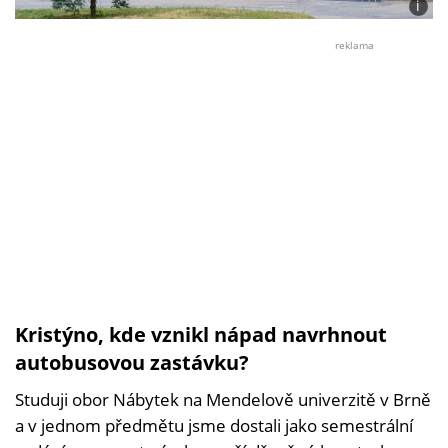
i
Foto:
Krist
reklama
Janík
Kristýno, kde vznikl nápad navrhnout
autobusovou zastávku?
Studuji obor Nábytek na Mendelově univerzitě v Brně
a v jednom předmětu jsme dostali jako semestrální