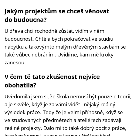
Jakým projektům se chceš věnovat
do budoucna?
U dřeva chci rozhodně zůstat, vidím v něm
budoucnost. Chtěla bych pokračovat ve studiu
nábytku a takovýmto malým dřevěným stavbám se
také vůbec nebráním. Uvidíme, kam mě kroky
zanesou.
V čem tě tato zkušenost nejvíce
obohatila?
Uvědomila jsem si, že škola nemusí být pouze o teorii,
a je skvělé, když je za vámi vidět i nějaký reálný
výsledek práce. Tedy že je velmi přínosné, když se
ve studovaných předmětech a ateliérech zadávají
reálné projekty. Dalo mi to také dobrý pocit z práce,
která má smysl, a zase o kousek širší rozhled.