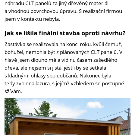
náhradu CLT panelů za jiný dřevěný materiál
a vhodnou povrchovou úpravu. S realizační firmou
jsem v kontaktu nebyla.
Jak se lišila finální stavba oproti návrhu?
Zastávka se realizovala na konci roku, kvůli čemuž,
bohužel, nemohla být z plánovaných CLT panelů. V
hlavě jsem dlouho měla vidinu časem zašedlého
dřeva, ale nejsem si jistá, jestli by se setkala
s kladnými ohlasy spoluobčanů. Nakonec byla
tedy zvolena lazura, s jejímž vzhledem se postupně
sžívám.