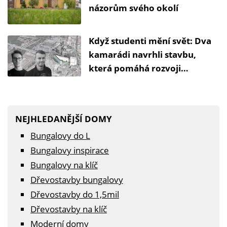
názorům svého okolí
Když studenti mění svět: Dva
kamarádi navrhli stavbu,
která pomáhá rozvoji
dřevostaveb
NEJHLEDANĚJŠÍ DOMY
Bungalovy do L
Bungalovy inspirace
Bungalovy na klíč
Dřevostavby bungalovy
Dřevostavby do 1,5mil
Dřevostavby na klíč
Moderní domy