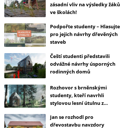
zásadní vliv na výsledky žáků
ve školách!
Podpořte studenty – Hlasujte
pro jejich návrhy dřevěných
staveb
Čeští studenti představili
odvážné návrhy úsporných
rodinných domů
Rozhovor s brněnskými
studenty, kteří navrhli
stylovou lesní útulnu z
plastového odpadu
Jan se rozhodl pro
dřevostavbu navzdory