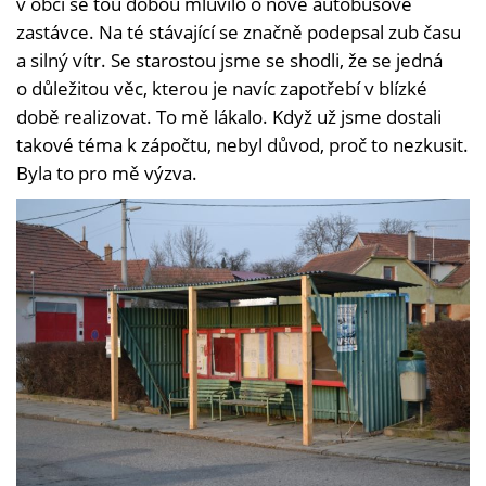
v obci se tou dobou mluvilo o nové autobusové
zastávce. Na té stávající se značně podepsal zub času
a silný vítr. Se starostou jsme se shodli, že se jedná
o důležitou věc, kterou je navíc zapotřebí v blízké
době realizovat. To mě lákalo. Když už jsme dostali
takové téma k zápočtu, nebyl důvod, proč to nezkusit.
Byla to pro mě výzva.