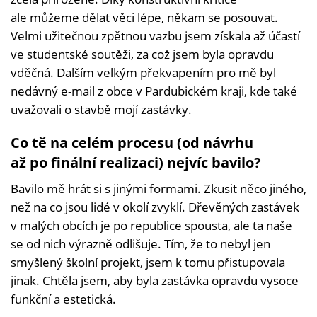
ale můžeme dělat věci lépe, někam se posouvat.
Velmi užitečnou zpětnou vazbu jsem získala až účastí
ve studentské soutěži, za což jsem byla opravdu
vděčná. Dalším velkým překvapením pro mě byl
nedávný e-mail z obce v Pardubickém kraji, kde také
uvažovali o stavbě mojí zastávky.
Co tě na celém procesu (od návrhu
až po finální realizaci) nejvíc bavilo?
Bavilo mě hrát si s jinými formami. Zkusit něco jiného,
než na co jsou lidé v okolí zvyklí. Dřevěných zastávek
v malých obcích je po republice spousta, ale ta naše
se od nich výrazně odlišuje. Tím, že to nebyl jen
smyšlený školní projekt, jsem k tomu přistupovala
jinak. Chtěla jsem, aby byla zastávka opravdu vysoce
funkční a estetická.