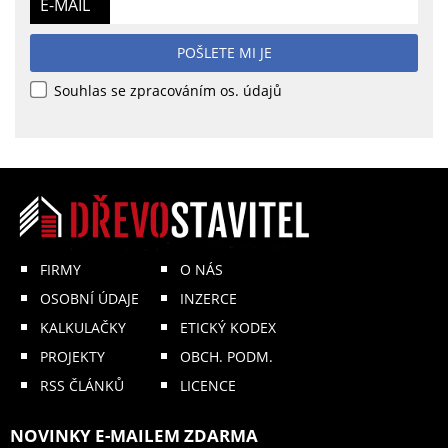
E-MAIL
POŠLETE MI JE
Souhlas se zpracováním os. údajů
FIRMY
O NÁS
OSOBNÍ ÚDAJE
INZERCE
KALKULAČKY
ETICKÝ KODEX
PROJEKTY
OBCH. PODM.
RSS ČLÁNKŮ
LICENCE
NOVINKY E-MAILEM ZDARMA