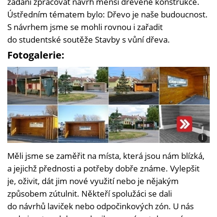
zadání zpracovat návrh menší dřevěné konstrukce.
Ústředním tématem bylo: Dřevo je naše budoucnost.
S návrhem jsme se mohli rovnou i zařadit
do studentské soutěže Stavby s vůní dřeva.
Fotogalerie:
i
Foto:
Měli jsme se zaměřit na místa, která jsou nám blízká,
Krist
Janík
a jejichž přednosti a potřeby dobře známe. Vylepšit
je, oživit, dát jim nové využití nebo je nějakým
způsobem zútulnit. Někteří spolužáci se dali
do návrhů laviček nebo odpočinkových zón. U nás