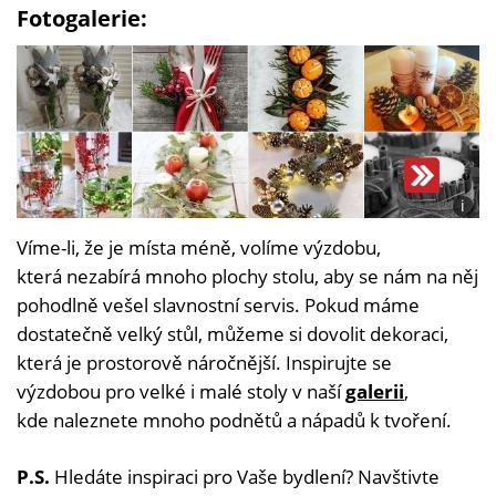
Fotogalerie:
i
Foto:
Víme-li, že je místa méně, volíme výzdobu,
Piqsel
Katri
která nezabírá mnoho plochy stolu, aby se nám na něj
tunc,
pohodlně vešel slavnostní servis. Pokud máme
Diari
Feme
dostatečně velký stůl, můžeme si dovolit dekoraci,
která je prostorově náročnější. Inspirujte se
výzdobou pro velké i malé stoly v naší
galerii
,
kde naleznete mnoho podnětů a nápadů k tvoření.
P.S.
Hledáte inspiraci pro Vaše bydlení? Navštivte