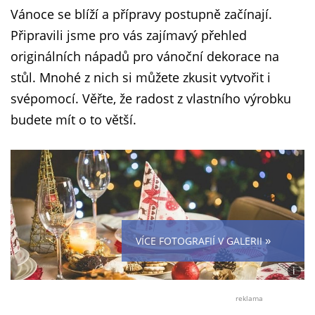
Vánoce se blíží a přípravy postupně začínají.
Připravili jsme pro vás zajímavý přehled
originálních nápadů pro vánoční dekorace na
stůl. Mnohé z nich si můžete zkusit vytvořit i
svépomocí. Věřte, že radost z vlastního výrobku
budete mít o to větší.
»
VÍCE FOTOGRAFIÍ V GALERII
i
Foto:
Piqse
reklama