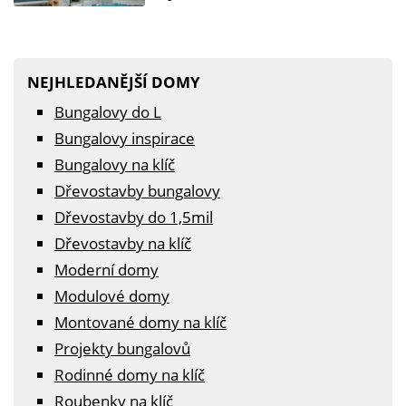
NEJHLEDANĚJŠÍ DOMY
Bungalovy do L
Bungalovy inspirace
Bungalovy na klíč
Dřevostavby bungalovy
Dřevostavby do 1,5mil
Dřevostavby na klíč
Moderní domy
Modulové domy
Montované domy na klíč
Projekty bungalovů
Rodinné domy na klíč
Roubenky na klíč