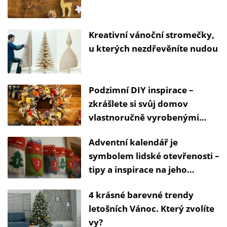
Kreativní vánoční stromečky,
u kterých nezdřevěníte nudou
Podzimní DIY inspirace –
zkrášlete si svůj domov
vlastnoručně vyrobenými
dekoracemi
Adventní kalendář je
symbolem lidské otevřenosti –
tipy a inspirace na jeho
výrobu svépomocí
4 krásné barevné trendy
letošních Vánoc. Který zvolíte
vy?