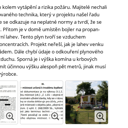
kolem vytápění a rizika požáru. Majitelé nechali
vaného technika, který v projektu našel řadu
se odkazuje na neplatné normy a tvrdí, že se
y. Přitom je v domě umístěn bojler na propan-
rní lahev. Tento plyn tvoří se vzduchem
ncentracích. Projekt neřeší, jak je lahev venku
dem. Dále chybí údaje o odkouření plynového
vzduchu. Sporná je i výška komína u krbových
ít účinnou výšku alespoň pět metrů, jinak musí
výrobce.