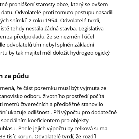
tné prohlášení starosty obce, který se ovšem
datu. Odvolatelé proti tomuto postupu nasadili
ých snímků z roku 1954. Odvolatelé tvrdí,
místě tehdy nestála žádná stavba. Legislativa
en za předpokladu, že se nezměnil účel
le odvolatelů tím nebyl splněn základní
tu by tak majitel měl doložit hydrogeologický
h za půdu
amená, že část pozemku musí být vyjmuta ze
novisko odboru životního prostředí počítá
i metrů čtverečních a předběžně stanovilo
ní ukazuje odlišnosti. Při výpočtu pro dodatečné
t speciálním koeficientem pro objekty
uhlasu. Podle jejich výpočtu by celková suma
3 tisíc korun. Odvolatelé tvrdí, že rozdíl