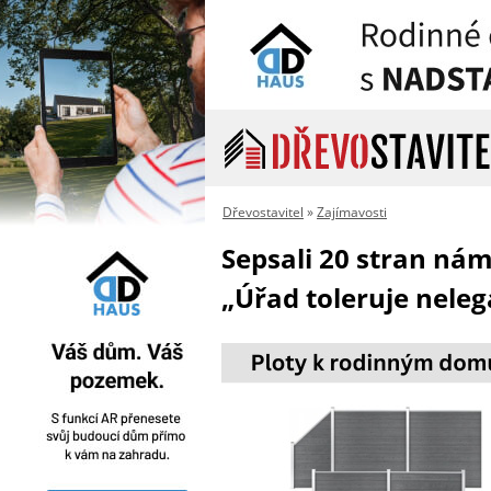
Dřevostavitel
»
Zajímavosti
Sepsali 20 stran ná
„Úřad toleruje nelegá