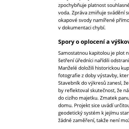
zpochybňuje platnost souhlasné
voda. Zpráva zmiňuje svádění sr
okapové svody namířené přímo 
v dokumentaci chybí.
Spory o oplocení a výško
Samostatnou kapitolou je plot n
šetření úředníci nařídili odstra
Manželé doložili historickou ku
fotografie z doby výstavby, které
Stavebník do výkresů zanesl, ž
by reflektoval skutečnost, že ná
do cizího majetku. Zmatek pan
domu. Projekt sice uvádí určito
geodetický systém k jejímu sta
žádné zaměření, takže není mož