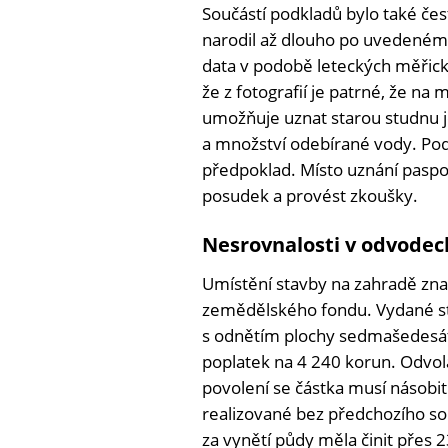
Součástí podkladů bylo také čes
narodil až dlouho po uvedeném 
data v podobě leteckých měřick
že z fotografií je patrné, že na 
umožňuje uznat starou studnu j
a množství odebírané vody. Pod
předpoklad. Místo uznání paspor
posudek a provést zkoušky.
Nesrovnalosti v odvodec
Umístění stavby na zahradě zn
zemědělského fondu. Vydané sta
s odnětím plochy sedmašedesát
poplatek na 4 240 korun. Odvolá
povolení se částka musí násobi
realizované bez předchozího so
za vynětí půdy měla činit přes 23