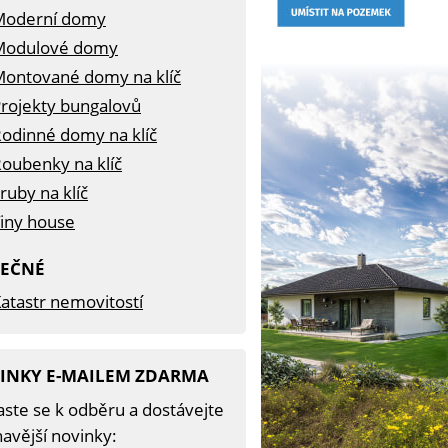
Moderní domy
Modulové domy
ontované domy na klíč
rojekty bungalovů
odinné domy na klíč
oubenky na klíč
ruby na klíč
iny house
TEČNÉ
atastr nemovitostí
INKY E-MAILEM ZDARMA
aste se k odběru a dostávejte
avější novinky: