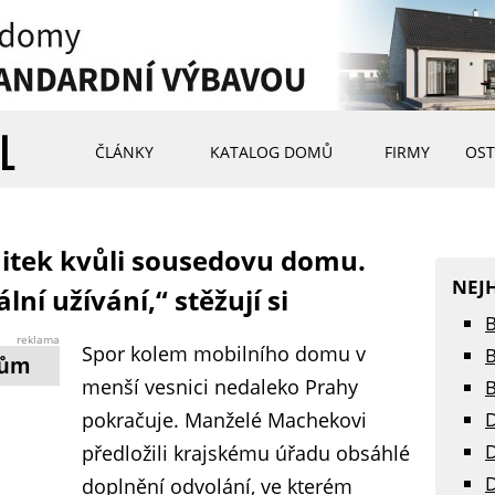
ČLÁNKY
KATALOG DOMŮ
FIRMY
OST
mitek kvůli sousedovu domu.
NEJ
lní užívání,“ stěžují si
B
reklama
Spor kolem mobilního domu v
B
menší vesnici nedaleko Prahy
B
pokračuje. Manželé Machekovi
D
D
předložili krajskému úřadu obsáhlé
D
doplnění odvolání, ve kterém