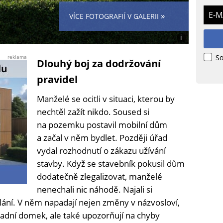
E-M
»
VÍCE FOTOGRAFIÍ V GALERII
i
Foto:
Jiří
So
reklama
Dlouhý boj za dodržování
M.
pravidel
Manželé se ocitli v situaci, kterou by
nechtěl zažít nikdo. Soused si
na pozemku postavil mobilní dům
a začal v něm bydlet. Později úřad
vydal rozhodnutí o zákazu užívání
stavby. Když se stavebník pokusil dům
dodatečně zlegalizovat, manželé
nenechali nic náhodě. Najali si
olání. V něm napadají nejen změny v názvosloví,
radní domek, ale také upozorňují na chyby