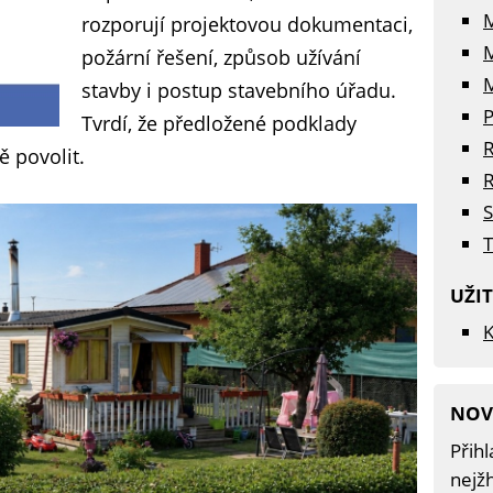
rozporují projektovou dokumentaci,
požární řešení, způsob užívání
M
stavby i postup stavebního úřadu.
P
Tvrdí, že předložené podklady
R
 povolit.
R
S
T
UŽI
K
NOV
Přihl
nejžh