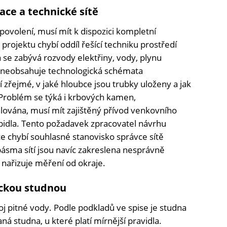
ce a technické sítě
ovolení, musí mít k dispozici kompletní
projektu chybí oddíl řešící techniku prostředí
rá se zabývá rozvody elektřiny, vody, plynu
a neobsahuje technologická schémata
í zřejmé, v jaké hloubce jsou trubky uloženy a jak
 Problém se týká i krbových kamen,
alována, musí mít zajištěný přívod venkovního
pidla. Tento požadavek zpracovatel návrhu
ce chybí souhlasné stanovisko správce sítě
pásma sítí jsou navíc zakreslena nesprávně
 nařizuje měření od okraje.
ickou studnou
j pitné vody. Podle podkladů ve spise je studna
á studna, u které platí mírnější pravidla.