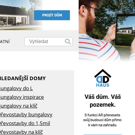
ATNÍ
HLEDANĚJŠÍ DOMY
ungalovy do L
ungalovy inspirace
ungalovy na klíč
řevostavby bungalovy
řevostavby do 1,5mil
řevostavby na klíč