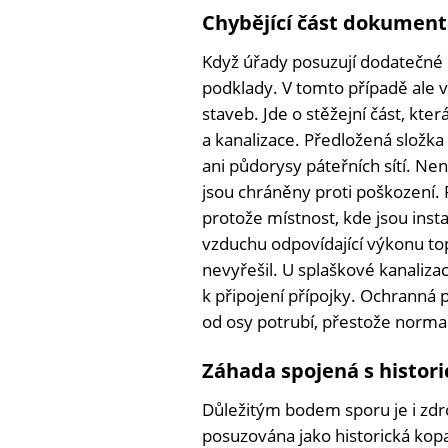
Chybějící část dokumenta
Když úřady posuzují dodatečné p
podklady. V tomto případě ale v 
staveb. Jde o stěžejní část, kte
a kanalizace. Předložená složk
ani půdorysy páteřních sítí. Nen
jsou chráněny proti poškození.
protože místnost, kde jsou inst
vzduchu odpovídající výkonu to
nevyřešil. U splaškové kanaliza
k připojení přípojky. Ochranná 
od osy potrubí, přestože norma
Záhada spojená s histor
Důležitým bodem sporu je i zdro
posuzována jako historická kopan