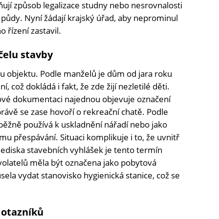
ňují způsob legalizace studny nebo nesrovnalosti
půdy. Nyní žádají krajský úřad, aby neprominul
 řízení zastavil.
čelu stavby
u objektu. Podle manželů je dům od jara roku
 což dokládá i fakt, že zde žijí nezletilé děti.
tové dokumentaci najednou objevuje označení
rávě se zase hovoří o rekreační chatě. Podle
ěžně používá k uskladnění nářadí nebo jako
ímu přespávání. Situaci komplikuje i to, že uvnitř
lediska stavebních vyhlášek je tento termín
volatelů měla být označena jako pobytová
ela vydat stanovisko hygienická stanice, což se
 otazníků