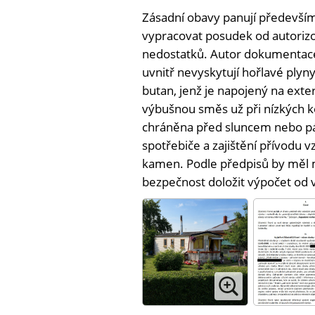
Zásadní obavy panují především 
vypracovat posudek od autorizo
nedostatků. Autor dokumentace 
uvnitř nevyskytují hořlavé plyn
butan, jenž je napojený na exte
výbušnou směs už při nízkých ko
chráněna před sluncem nebo pá
spotřebiče a zajištění přívodu 
kamen. Podle předpisů by měl m
bezpečnost doložit výpočet od 