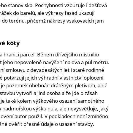
ho stanoviska. Pochybnosti vzbuzuje i dešťová
ážek do barelů, ale výkresy fasád ukazují
do terénu, přičemž nákresy vsakovacích jam
vé kóty
a hranici parcel. Během dřívějšího místního
nit jeho nepovolené navýšení na dva a půl metru.
pní smlouvu z devadesátých let i staré rodinné
 potvrzují jejich výhradní vlastnictví oplocení.
e je pozemek obehnán drátěným pletivem, aniž
stavbu vytvořila jiná osoba a že jde o zásah
uje také kolem výškového osazení samotného
u nadmořskou výšku nula, ale nevysvětluje, jaký
novení autor použil. V podkladech není zmíněno
né ověřit přesné údaje o usazení stavby.