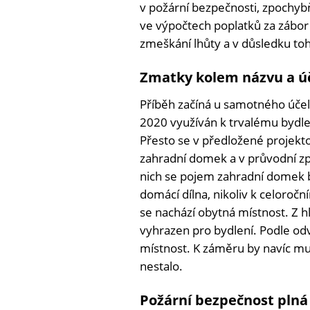
v požární bezpečnosti, zpochyb
ve výpočtech poplatků za zábor 
zmeškání lhůty a v důsledku toho
Zmatky kolem názvu a ú
Příběh začíná u samotného účel
2020 využíván k trvalému bydlení,
Přesto se v předložené projek
zahradní domek a v průvodní zp
nich se pojem zahradní domek b
domácí dílna, nikoliv k celoročn
se nachází obytná místnost. Z h
vyhrazen pro bydlení. Podle od
místnost. K záměru by navíc mus
nestalo.
Požární bezpečnost plná