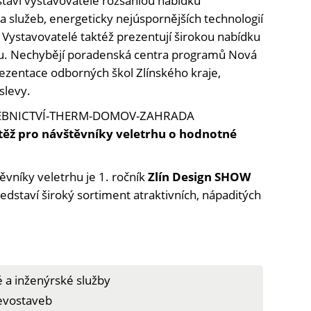
staví vystavovatelé rozsáhlou nabídku
a služeb, energeticky nejúspornějších technologií
. Vystavovatelé taktéž prezentují širokou nabídku
. Nechybějí poradenská centra programů Nová
zentace odborných škol Zlínského kraje,
slevy.
STAVEBNICTVÍ-THERM-DOMOV-ZAHRADA
ěž pro návštěvníky veletrhu o hodnotné
níky veletrhu je 1. ročník
Zlín Design SHOW
ředstaví široký sortiment atraktivních, nápaditých
é a inženýrské služby
řevostaveb