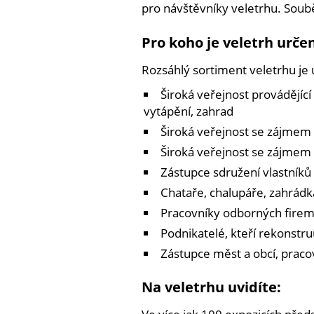
pro návštěvníky veletrhu. So
Pro koho je veletrh urče
Rozsáhlý sortiment veletrhu je u
Široká veřejnost provádějíc
vytápění, zahrad
Široká veřejnost se zájmem 
Široká veřejnost se zájmem 
Zástupce sdružení vlastník
Chataře, chalupáře, zahrádká
Pracovníky odborných fire
Podnikatelé, kteří rekonstru
Zástupce měst a obcí, pracov
Na veletrhu uvidíte: