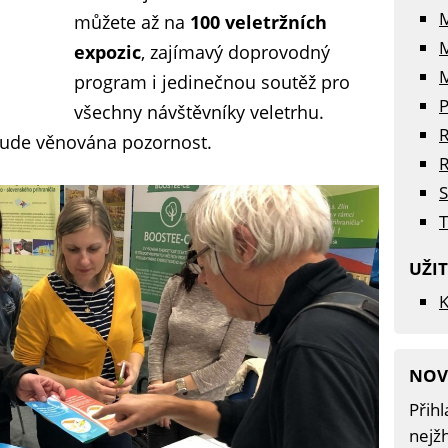
můžete až na
100 veletržních
expozic
, zajímavý doprovodný
M
program i jedinečnou soutěž pro
P
všechny návštěvníky veletrhu.
R
bude věnována pozornost.
R
S
T
UŽI
K
NOV
Přihl
nejžh