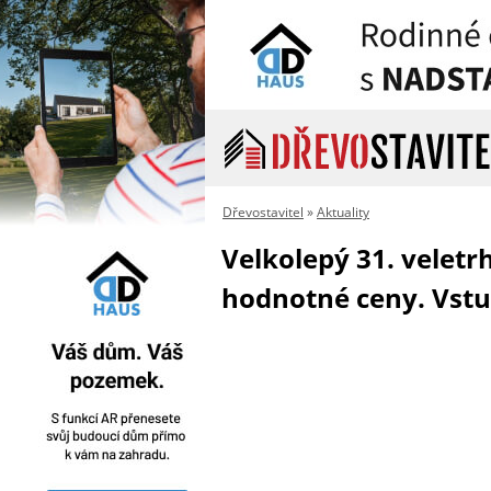
Dřevostavitel
»
Aktuality
Velkolepý 31. veletr
hodnotné ceny. Vst