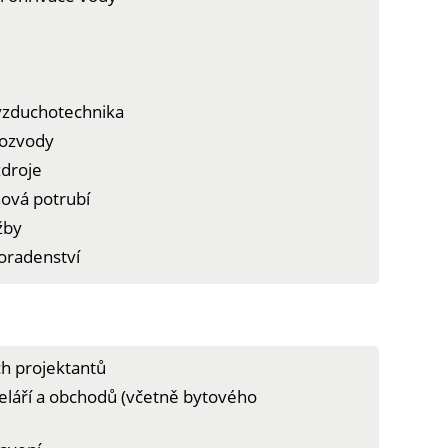
 vzduchotechnika
rozvody
zdroje
ová potrubí
žby
poradenství
ch projektantů
eláří a obchodů (včetně bytového