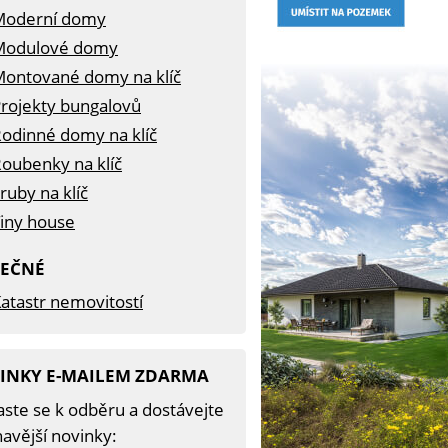
Moderní domy
Modulové domy
ontované domy na klíč
rojekty bungalovů
odinné domy na klíč
oubenky na klíč
ruby na klíč
iny house
TEČNÉ
atastr nemovitostí
INKY E-MAILEM ZDARMA
aste se k odběru a dostávejte
avější novinky: