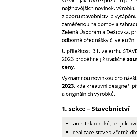
Ve více jak 100 expozicích před
nejžhavějších novinek, výrobků 
z oborů stavebnictví a vytápění
zaměřenou na domov a zahradu
Zelená Úsporám a Dešťovka, pre
odborné přednášky či veletržní 
U příležitosti 31. veletrhu 
2023 proběhne již tradičně
sout
ceny
.
Významnou novinkou pro návštěv
2023
, kde kreativní designeři p
a originálních výrobků.
1. sekce – Stavebnictví
architektonické, projektov
realizace staveb včetně d