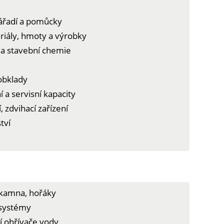
 nářadí a pomůcky
riály, hmoty a výrobky
y a stavební chemie
 obklady
 a servisní kapacity
, zdvihací zařízení
tví
, kamna, hořáky
 systémy
ní ohřívače vody