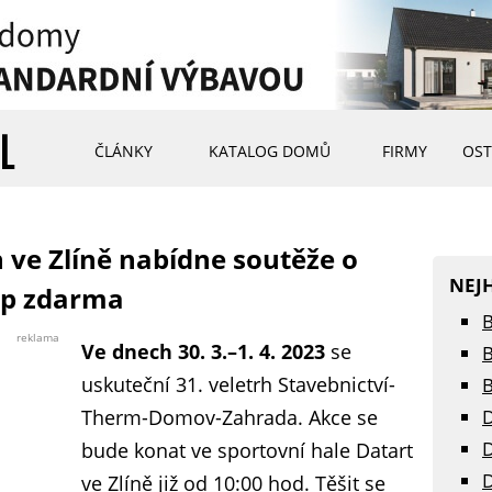
ČLÁNKY
KATALOG DOMŮ
FIRMY
OST
h ve Zlíně nabídne soutěže o
NEJ
up zdarma
B
reklama
Ve dnech 30. 3.–1. 4. 2023
se
B
uskuteční 31. veletrh Stavebnictví-
B
Therm-Domov-Zahrada. Akce se
D
D
bude konat ve sportovní hale Datart
D
ve Zlíně již od 10:00 hod. Těšit se