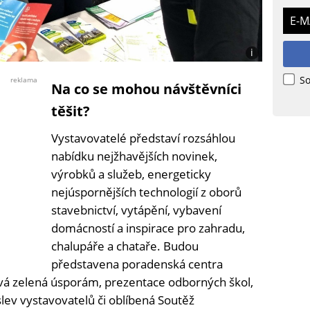
E-M
i
Foto:
Stavebnictví
So
reklama
Na co se mohou návštěvníci
Therm
(se
těšit?
souhlasem)
Vystavovatelé představí rozsáhlou
nabídku nejžhavějších novinek,
výrobků a služeb, energeticky
nejúspornějších technologií z oborů
stavebnictví, vytápění, vybavení
domácností a inspirace pro zahradu,
chalupáře a chataře. Budou
představena poradenská centra
vá zelená úsporám, prezentace odborných škol,
lev vystavovatelů či oblíbená Soutěž