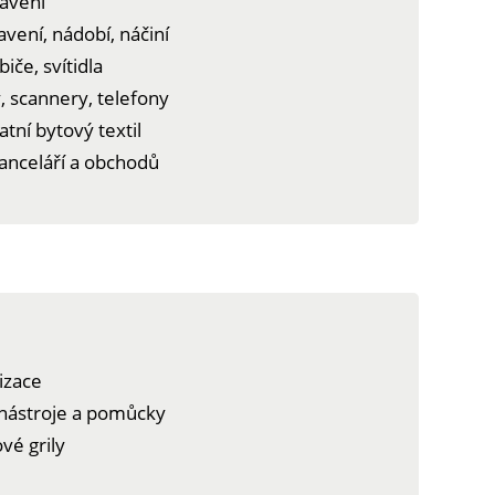
bavení
vení, nádobí, náčiní
iče, svítidla
y, scannery, telefony
tní bytový textil
anceláří a obchodů
izace
 nástroje a pomůcky
vé grily