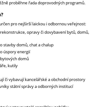
uběžně proběhne řada doprovodných programů.
n?
rčen pro nejširší laickou i odbornou veřejnost:
í rekonstrukce, opravy či dovybavení bytů, domů,
o stavby domů, chat a chalup
o úspory energií
ů bytových domů
ře, kutily
m
ují či vybavují kancelářské a obchodní prostory
níky státní správy a odborných institucí