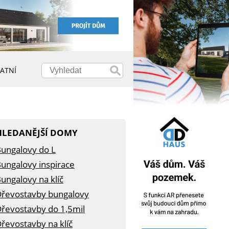
ATNÍ
HLEDANĚJŠÍ DOMY
ungalovy do L
ungalovy inspirace
ungalovy na klíč
řevostavby bungalovy
řevostavby do 1,5mil
řevostavby na klíč