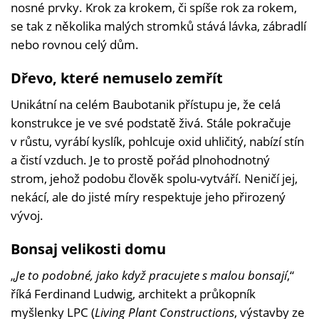
nosné prvky. Krok za krokem, či spíše rok za rokem,
se tak z několika malých stromků stává lávka, zábradlí
nebo rovnou celý dům.
Dřevo, které nemuselo zemřít
Unikátní na celém Baubotanik přístupu je, že celá
konstrukce je ve své podstatě živá. Stále pokračuje
v růstu, vyrábí kyslík, pohlcuje oxid uhličitý, nabízí stín
a čistí vzduch. Je to prostě pořád plnohodnotný
strom, jehož podobu člověk spolu-vytváří. Neničí jej,
nekácí, ale do jisté míry respektuje jeho přirozený
vývoj.
Bonsaj velikosti domu
„
Je to podobné, jako když pracujete s malou bonsají
,“
říká Ferdinand Ludwig, architekt a průkopník
myšlenky LPC (
Living Plant Constructions
, výstavby ze