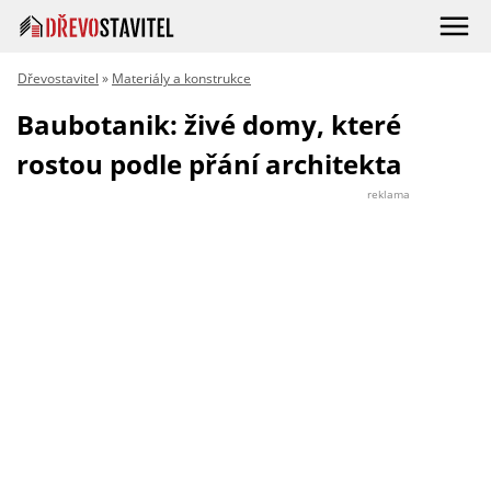
Dřevostavitel
»
Materiály a konstrukce
Baubotanik: živé domy, které
rostou podle přání architekta
reklama