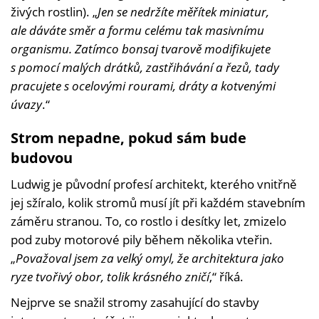
živých rostlin). „
Jen se nedržíte měřítek miniatur,
ale dáváte směr a formu celému tak masivnímu
organismu.
Zatímco bonsaj tvarově modifikujete
s pomocí malých drátků, zastřihávání a řezů, tady
pracujete s ocelovými rourami, dráty a kotvenými
úvazy
.“
Strom nepadne, pokud sám bude
budovou
Ludwig je původní profesí architekt, kterého vnitřně
jej sžíralo, kolik stromů musí jít při každém stavebním
záměru stranou. To, co rostlo i desítky let, zmizelo
pod zuby motorové pily během několika vteřin.
„
Považoval jsem za velký omyl, že architektura jako
ryze tvořivý obor, tolik krásného zničí
,“ říká.
Nejprve se snažil stromy zasahující do stavby