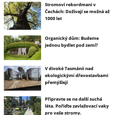
Stromoví rekordmani v
Čechách: Dožívají se možná až
1000 let
Organický dům: Budeme
jednou bydlet pod zemí?
V divoké Tasmánii nad
ekologickými dřevostavbami
přemýšlejí
Připravte se na další suchá
léta. Pořiďte zavlažovací vaky
pro vaše stromy.