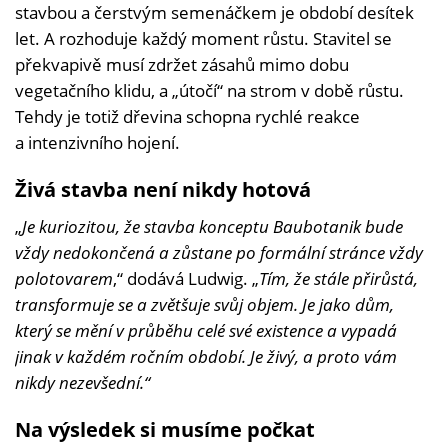
stavbou a čerstvým semenáčkem je období desítek
let. A rozhoduje každý moment růstu. Stavitel se
překvapivě musí zdržet zásahů mimo dobu
vegetačního klidu, a „útočí“ na strom v době růstu.
Tehdy je totiž dřevina schopna rychlé reakce
a intenzivního hojení.
Živá stavba není nikdy hotová
„
Je kuriozitou, že stavba konceptu Baubotanik bude
vždy nedokončená a zůstane po formální stránce vždy
polotovarem
,“ dodává Ludwig. „
Tím, že stále přirůstá,
transformuje se a zvětšuje svůj objem. Je jako dům,
který se mění v průběhu celé své existence a vypadá
jinak v každém ročním období. Je živý, a proto vám
nikdy nezevšední.“
Na výsledek si musíme počkat