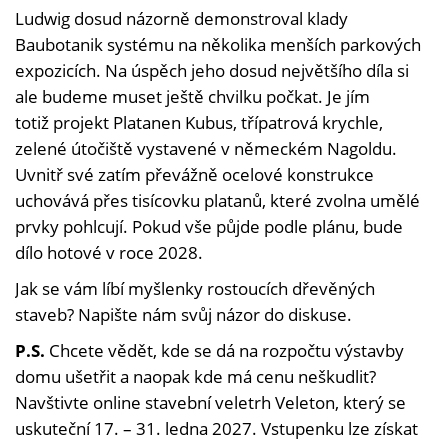
Ludwig dosud názorně demonstroval klady
Baubotanik systému na několika menších parkových
expozicích. Na úspěch jeho dosud největšího díla si
ale budeme muset ještě chvilku počkat. Je jím
totiž projekt Platanen Kubus, třípatrová krychle,
zelené útočiště vystavené v německém Nagoldu.
Uvnitř své zatím převážně ocelové konstrukce
uchovává přes tisícovku platanů, které zvolna umělé
prvky pohlcují. Pokud vše půjde podle plánu, bude
dílo hotové v roce 2028.
Jak se vám líbí myšlenky rostoucích dřevěných
staveb? Napište nám svůj názor do diskuse.
P.S.
Chcete vědět, kde se dá na rozpočtu výstavby
domu ušetřit a naopak kde má cenu neškudlit?
Navštivte online stavební veletrh Veleton, který se
uskuteční 17. – 31. ledna 2027. Vstupenku lze získat