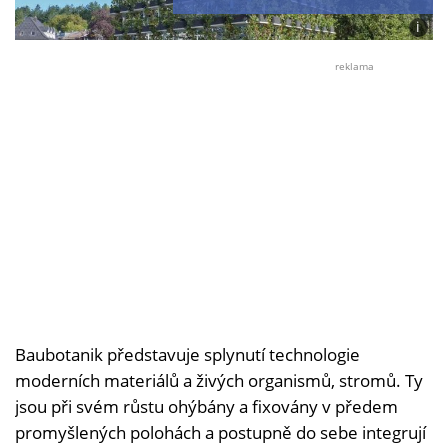
i
Foto:
Ludw
reklama
Schön
Baubo
Baubotanik představuje splynutí technologie
moderních materiálů a živých organismů, stromů. Ty
jsou při svém růstu ohýbány a fixovány v předem
promyšlených polohách a postupně do sebe integrují