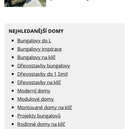
NEJHLEDANĚJŠÍ DOMY
Bungalovy do L
Bungalovy inspirace
Bungalovy na klíč
Dřevostavby bungalovy
Dřevostavby do 1,5mil
Dřevostavby na klíč
Moderní domy
Modulové domy
Montované domy na klíč
Projekty bungalovů
Rodinné domy na klíč