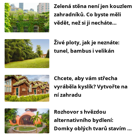
Zelená stěna není jen kouzlem
zahradníků. Co byste měli
vědět, než si ji necháte
postavit doma
Živé ploty, jak je neznáte:
tunel, bambus i velikán
Chcete, aby vám střecha
vyráběla kyslík? Vytvořte na
ní zahradu
Rozhovor s hvězdou
alternativního bydlení:
Domky oblých tvarů stavím ze
dřeva a hlíny