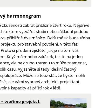
asový harmonogram
kušenosti zabrat přibližně čtvrt roku. Nejdříve
hitektem vytvářet studii nebo základní podobu
rat přibližně dva měsíce. Další měsíc bude třeba
rojektu pro stavební povolení. V této fázi
h. Proto si předem zjistěte, jak je na tom váš
sem. Když má mnoho zakázek, tak to na jednu
rence, ale na druhou stranu to může znamenat,
lik času. Vyjasněte si tedy ideální časový
olupráce. Může se totiž stát, že byste mohli
měsíc, ale vámi vybraný architekt, projektant
lné kapacity až příští rok v létě.
– tvoříme projekt I.