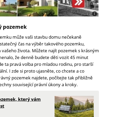
i
Foto:
100
ný pozemek
dřevostaveb,
Jan
ozemku může vaši stavbu domu nečekaně
Homola,
Shutterstock
dostatečný čas na výběr takového pozemku,
 vašeho života. Můžete najít pozemek s krásným
enalo, že denně budete děti vozit 45 minut
e ta pravá volba pro mladou rodinu, pro starší
ní. I zde si proto ujasněte, co chcete a co
ávný pozemek najdete, počítejte tak přibližně
echny související právní úkony a kroky.
pozemek, který vám
st