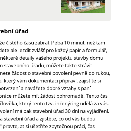
vební úřad
e čistého času zabrat třeba 10 minut, než tam
e ale jezdit zvlášť pro každý papír a formulář,
e některé detaily vašeho projektu stavby domu
stavebního úřadu, můžete takto strávit
zmete žádost o stavební povolení pevně do rukou,
 který vám dokumentaci připraví, zajistíte si
potvrzení a navážete dobré vztahy s paní
 práce můžete mít žádost pohromadě. Tento čas
lověka, který tento tzv. inženýring udělá za vás.
volení má pak stavební úřad 30 dní na vyjádření.
na stavební úřad a zjistěte, co od vás budou
ipravte, ať si ušetříte zbytečnou práci, čas