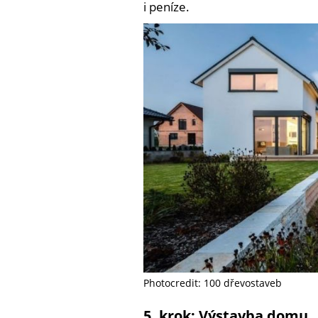
i peníze.
Photocredit: 100 dřevostaveb
5. krok: Výstavba domu