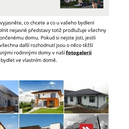
vyjasněte, co chcete a co u vašeho bydlení
lnit nejasné představy totiž prodlužuje všechny
ončenému domu. Pokud si nejste jisti, jestli
šechna další rozhodnutí jsou o něco těžší
rásnými rodinnými domy v naší
fotogalerii
e bydlet ve vlastním domě.