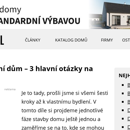
ČLÁNKY
KATALOG DOMŮ
FIRMY
OST
ní dům – 3 hlavní otázky na
NEJ
B
reklama
Je to tady, prošli jsme si všemi šesti
B
kroky až k vlastnímu bydlení. V
B
tomto díle si projdeme jednotlivé
D
D
fáze stavby domu ještě jednou a
D
zaměříme se na to, kde se mohou