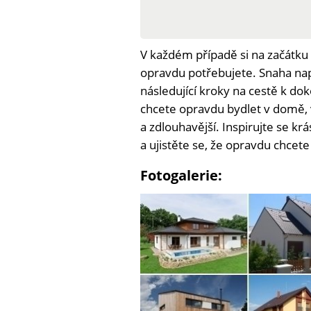
V každém případě si na začátku 
opravdu potřebujete. Snaha nap
následující kroky na cestě k dok
chcete opravdu bydlet v domě, v
a zdlouhavější. Inspirujte se k
a ujistěte se, že opravdu chcet
Fotogalerie: