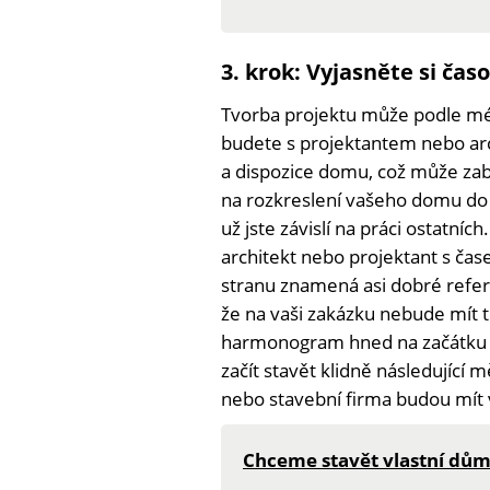
3. krok: Vyjasněte si č
Tvorba projektu může podle mé z
budete s projektantem nebo arc
a dispozice domu, což může zab
na rozkreslení vašeho domu do p
už jste závislí na práci ostatníc
architekt nebo projektant s ča
stranu znamená asi dobré refe
že na vaši zakázku nebude mít to
harmonogram hned na začátku sp
začít stavět klidně následující 
nebo stavební firma budou mít vo
Chceme stavět vlastní dům 