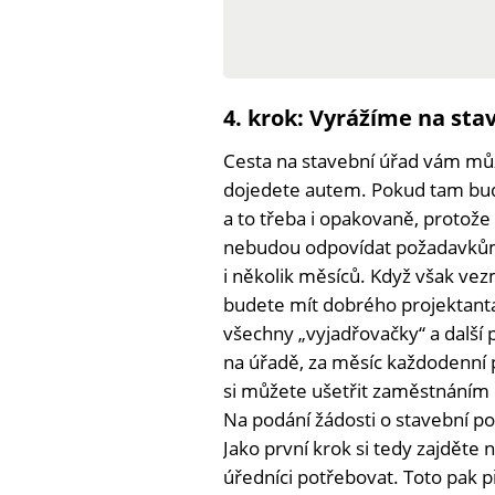
4. krok: Vyrážíme na sta
Cesta na stavební úřad vám můž
dojedete autem. Pokud tam budet
a to třeba i opakovaně, protož
nebudou odpovídat požadavkům 
i několik měsíců. Když však ve
budete mít dobrého projektanta,
všechny „vyjadřovačky“ a další 
na úřadě, za měsíc každodenní
si můžete ušetřit zaměstnáním č
Na podání žádosti o stavební po
Jako první krok si tedy zajděte 
úředníci potřebovat. Toto pak př