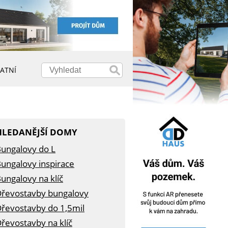
ATNÍ
HLEDANĚJŠÍ DOMY
ungalovy do L
ungalovy inspirace
ungalovy na klíč
řevostavby bungalovy
řevostavby do 1,5mil
řevostavby na klíč