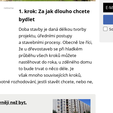
Foto:
100
E-M
reklama
1. krok: Za jak dlouho chcete
dřevostaveb
bydlet
Doba stavby je daná délkou tvorby
So
projektu, úředními postupy
a stavebními procesy. Obecně lze říci,
že u dřevostaveb se při hladkém
průběhu všech kroků můžete
nastěhovat do roka, u zděného domu
to bude trvat o něco déle. Je
však mnoho souvisejících kroků,
otné rozhodování, jestli stavět chcete, nebo ne,
něji než byt.