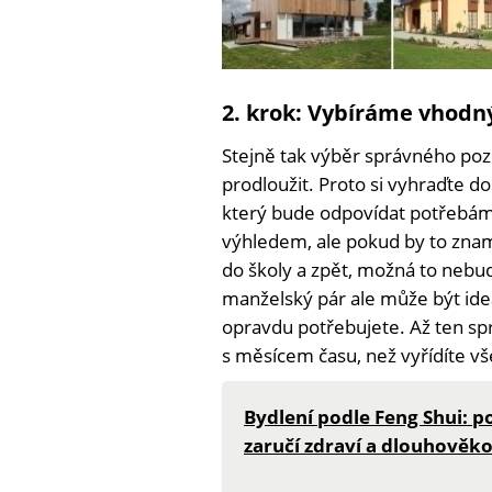
2. krok: Vybíráme vhod
Stejně tak výběr správného p
prodloužit. Proto si vyhraďte 
který bude odpovídat potřebám
výhledem, ale pokud by to znam
do školy a zpět, možná to nebud
manželský pár ale může být ideál
opravdu potřebujete. Až ten spr
s měsícem času, než vyřídíte vš
Bydlení podle Feng Shui: 
zaručí zdraví a dlouhověko