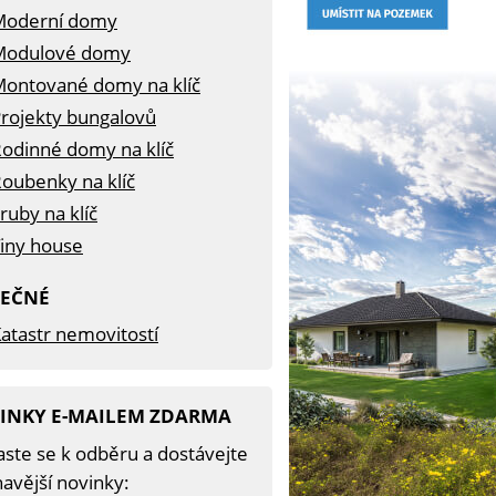
Moderní domy
Modulové domy
ontované domy na klíč
rojekty bungalovů
odinné domy na klíč
oubenky na klíč
ruby na klíč
iny house
TEČNÉ
atastr nemovitostí
INKY E-MAILEM ZDARMA
aste se k odběru a dostávejte
avější novinky: