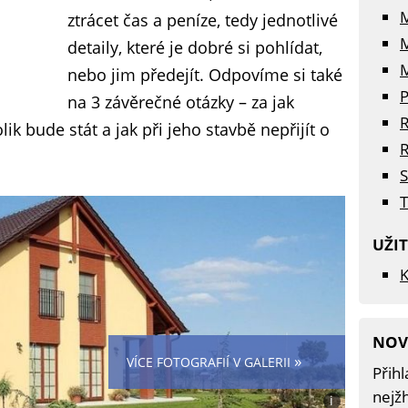
ztrácet čas a peníze, tedy jednotlivé
detaily, které je dobré si pohlídat,
M
nebo jim předejít. Odpovíme si také
P
na 3 závěrečné otázky – za jak
R
ik bude stát a jak při jeho stavbě nepřijít o
R
S
T
UŽI
K
NOV
»
VÍCE FOTOGRAFIÍ V GALERII
Přihl
nejžh
i