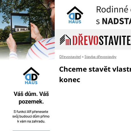
Dřevostavitel
»
Stavba dřevostavby
Chceme stavět vlast
konec