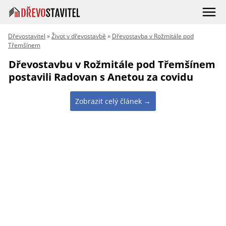
Dřevostavitel
»
Život v dřevostavbě
»
Dřevostavba v Rožmitále pod
Třemšínem
Dřevostavbu v Rožmitále pod Třemšínem
postavili Radovan s Anetou za covidu
Zobrazit celý článek →