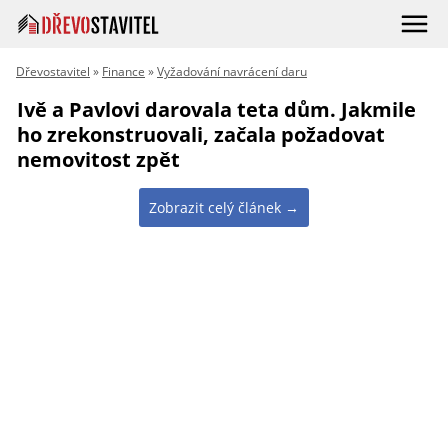
Dřevostavitel
»
Finance
»
Vyžadování navrácení daru
Ivě a Pavlovi darovala teta dům. Jakmile
ho zrekonstruovali, začala požadovat
nemovitost zpět
Zobrazit celý článek →